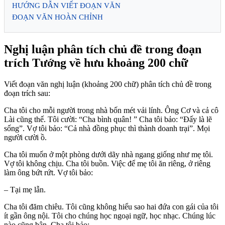
HƯỚNG DẪN VIẾT ĐOẠN VĂN
ĐOẠN VĂN HOÀN CHỈNH
Nghị luận phân tích chủ đề trong đoạn
trích Tướng về hưu khoảng 200 chữ
Viết đoạn văn nghị luận (khoảng 200 chữ) phân tích chủ đề trong
đoạn trích sau:
Cha tôi cho mỗi người trong nhà bốn mét vải lính. Ông Cơ và cả cô
Lài cũng thế. Tôi cười: “Cha bình quân! ” Cha tôi bảo: “Đấy là lẽ
sống”. Vợ tôi bảo: “Cả nhà đồng phục thì thành doanh trại”. Mọi
người cười ồ.
Cha tôi muốn ở một phòng dưới dãy nhà ngang giống như mẹ tôi.
Vợ tôi không chịu. Cha tôi buồn. Việc để mẹ tôi ăn riêng, ở riêng
làm ông bứt rứt. Vợ tôi bảo:
– Tại mẹ lẫn.
Cha tôi đăm chiêu. Tôi cũng không hiểu sao hai đứa con gái của tôi
ít gần ông nội. Tôi cho chúng học ngoại ngữ, học nhạc. Chúng lúc
nào cũng bận. Cha tôi bảo: