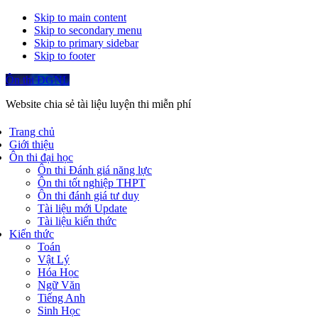
Skip to main content
Skip to secondary menu
Skip to primary sidebar
Skip to footer
Ôn thi ĐGNL
Website chia sẻ tài liệu luyện thi miễn phí
Trang chủ
Giới thiệu
Ôn thi đại học
Ôn thi Đánh giá năng lực
Ôn thi tốt nghiệp THPT
Ôn thi đánh giá tư duy
Tài liệu mới Update
Tài liệu kiến thức
Kiến thức
Toán
Vật Lý
Hóa Học
Ngữ Văn
Tiếng Anh
Sinh Học