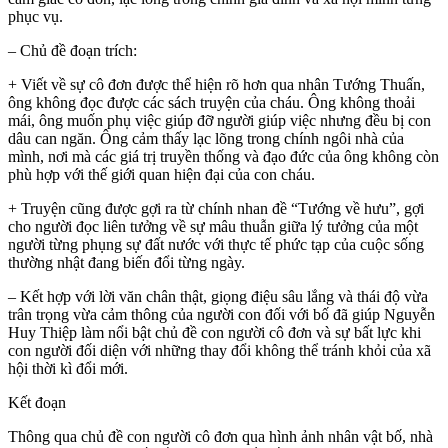
phục vụ.
– Chủ đề đoạn trích:
+ Viết về sự cô đơn được thể hiện rõ hơn qua nhân Tướng Thuấn,
ông không đọc được các sách truyện của cháu. Ông không thoải
mái, ông muốn phụ việc giúp đỡ người giúp việc nhưng đều bị con
dâu can ngăn. Ông cảm thấy lạc lõng trong chính ngôi nhà của
mình, nơi mà các giá trị truyền thống và đạo đức của ông không còn
phù hợp với thế giới quan hiện đại của con cháu.
+ Truyện cũng được gợi ra từ chính nhan đề “Tướng về hưu”, gợi
cho người đọc liên tưởng về sự mâu thuẫn giữa lý tưởng của một
người từng phụng sự đất nước với thực tế phức tạp của cuộc sống
thường nhật đang biến đổi từng ngày.
– Kết hợp với lời văn chân thật, giọng điệu sâu lắng và thái độ vừa
trân trọng vừa cảm thông của người con đối với bố đã giúp Nguyễn
Huy Thiệp làm nổi bật chủ đề con người cô đơn và sự bất lực khi
con người đối diện với những thay đổi không thể tránh khỏi của xã
hội thời kì đổi mới.
Kết đoạn
Thông qua chủ đề con người cô đơn qua hình ảnh nhân vật bố, nhà