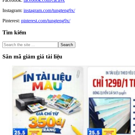
Facebook:
facebook.com/caca9x
Instagram:
instagram.com/tungteng9x/
Pinterest:
pinterest.com/tungteng9x/
Primary
Tìm kiếm
Sidebar
Search
the
site
Săn mã giảm giá tài liệu
...