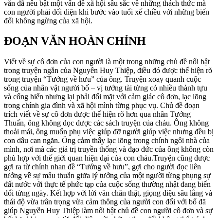
văn đã nêu bật một vấn đề xã hội sâu sắc về những thách thức mà
con người phải đối diện khi bước vào tuổi xế chiều với những biến
đổi không ngừng của xã hội.
ĐOẠN VĂN HOÀN CHỈNH
Viết về sự cô đơn của con người là một trong những chủ đề nổi bật
trong truyện ngắn của Nguyễn Huy Thiệp, điều đó được thể hiện rõ
trong truyện “Tướng về hưu” của ông. Truyện xoay quanh cuộc
sống của nhân vật người bố – vị tướng tài từng có nhiều thành tựu
và cống hiến nhưng lại phải đối mặt với cảm giác cô đơn, lạc lõng
trong chính gia đình và xã hội mình từng phục vụ. Chủ đề đoạn
trích viết về sự cô đơn được thể hiện rõ hơn qua nhân Tướng
Thuấn, ông không đọc được các sách truyện của cháu. Ông không
thoải mái, ông muốn phụ việc giúp đỡ người giúp việc nhưng đều bị
con dâu can ngăn. Ông cảm thấy lạc lõng trong chính ngôi nhà của
mình, nơi mà các giá trị truyền thống và đạo đức của ông không còn
phù hợp với thế giới quan hiện đại của con cháu.Truyện cũng được
gợi ra từ chính nhan đề “Tướng về hưu”, gợi cho người đọc liên
tưởng về sự mâu thuẫn giữa lý tưởng của một người từng phụng sự
đất nước với thực tế phức tạp của cuộc sống thường nhật đang biến
đổi từng ngày. Kết hợp với lời văn chân thật, giọng điệu sâu lắng và
thái độ vừa trân trọng vừa cảm thông của người con đối với bố đã
giúp Nguyễn Huy Thiệp làm nổi bật chủ đề con người cô đơn và sự