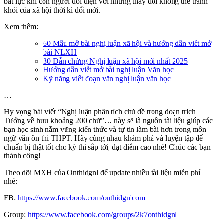
bất lực khi con người đối diện với những thay đổi không thể tránh
khỏi của xã hội thời kì đổi mới.
Xem thêm:
60 Mẫu mở bài nghị luận xã hội và hướng dẫn viết mở
bài NLXH
30 Dẫn chứng Nghị luận xã hội mới nhất 2025
Hướng dẫn viết mở bài nghị luận Văn học
Kỹ năng viết đoạn văn nghị luận văn học
…
Hy vọng bài viết “Nghị luận phân tích chủ đề trong đoạn trích
Tướng về hưu khoảng 200 chữ”… này sẽ là nguồn tài liệu giúp các
bạn học sinh nắm vững kiến thức và tự tin làm bài hơn trong môn
ngữ văn ôn thi THPT. Hãy cùng nhau khám phá và luyện tập để
chuẩn bị thật tốt cho kỳ thi sắp tới, đạt điểm cao nhé! Chúc các bạn
thành công!
Theo dõi MXH của Onthidgnl để update nhiều tài liệu miễn phí
nhé:
FB:
https://www.facebook.com/onthidgnlcom
Group:
https://www.facebook.com/groups/2k7onthidgnl