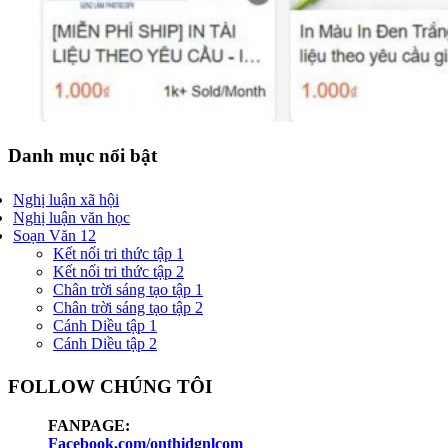
Danh mục nổi bật
Nghị luận xã hội
Nghị luận văn học
Soạn Văn 12
Kết nối tri thức tập 1
Kết nối tri thức tập 2
Chân trời sáng tạo tập 1
Chân trời sáng tạo tập 2
Cánh Diều tập 1
Cánh Diều tập 2
FOLLOW CHÚNG TÔI
FANPAGE:
Facebook.com/onthidgnlcom