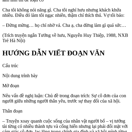
Cha tôi không nói năng gì. Cha tôi nghỉ hưu nhưng khách khứa
nhiều. Điều đó làm tôi ngạc nhiên, thậm chí thích thú. Vợ tôi bảo:
– Đừng mừng… họ chỉ nhờ vả. Cha ạ, cha đừng làm gì quá sức…
(Trích truyện ngắn Tướng về hưu, Nguyễn Huy Thiệp, 1988, NXB
Trẻ Hà Nội)
HƯỚNG DẪN VIẾT ĐOẠN VĂN
Cấu trúc
Nội dung trình bày
Mở đoạn
Nêu vấn đề nghị luận: Chủ đề trong đoạn trích: Sự cô đơn của con
người giữa những người thân yêu, trước sự thay đổi của xã hội.
Thân đoạn
– Truyện xoay quanh cuộc sống của nhân vật người bố – vị tướng
tài từng có nhiều thành tựu và cống hiến nhưng lại phải đối mặt với
cảm giác cô đơn, lạc lõng trong chính gia đình và xã hội mình từng