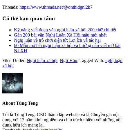
Threads:
https://www.threads.net/@onthidgnl2k7
Có thể bạn quan tâm:
Kỹ năng viết đoạn văn nghị luận xã hội 200 chữ chi tiết
Gần 200 bài văn Nghị Luận Xã Hội mẫu mới nhất
Nghị luận về trò chơi điện tử: Lợi ích và tác hại
60 Mẫu mở bài nghị luận xã hội và hướng dẫn viết mở bài
NLXH
Filed Under:
Nghị luận xã hội
,
Ngữ Văn
;
Tagged With:
nghị luận
xã hội
About
Tùng Teng
Tôi là Tùng Teng. CEO thành lập website và là Chuyên gia nội
dung với 12 năm kinh nghiệm và chịu trách nhiệm với những nội
dung hữu ích mang lại.