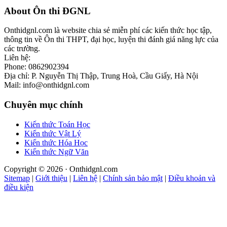
Footer
About Ôn thi ĐGNL
Onthidgnl.com là website chia sẻ miễn phí các kiến thức học tập,
thông tin về Ôn thi THPT, đại học, luyện thi đánh giá năng lực của
các trường.
Liên hệ:
Phone: 0862902394
Địa chỉ: P. Nguyễn Thị Thập, Trung Hoà, Cầu Giấy, Hà Nội
Mail: info@onthidgnl.com
Chuyên mục chính
Kiến thức Toán Học
Kiến thức Vật Lý
Kiến thức Hóa Học
Kiến thức Ngữ Văn
Copyright © 2026 · Onthidgnl.com
Sitemap
|
Giới thiệu
|
Liên hệ
|
Chính sản bảo mật
|
Điều khoản và
điều kiện