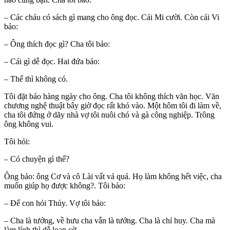
– Các cháu có sách gì mang cho ông đọc. Cái Mi cười. Còn cái Vi
bảo:
– Ông thích đọc gì? Cha tôi bảo:
– Cái gì dễ đọc. Hai đứa bảo:
– Thế thì không có.
Tôi đặt báo hàng ngày cho ông. Cha tôi không thích văn học. Văn
chương nghệ thuật bây giờ đọc rất khó vào. Một hôm tôi đi làm về,
cha tôi đứng ở dãy nhà vợ tôi nuôi chó và gà công nghiệp. Trông
ông không vui.
Tôi hỏi:
– Có chuyện gì thế?
Ông bảo: ông Cơ và cô Lài vất vả quá. Họ làm không hết việc, cha
muốn giúp họ được không?. Tôi bảo:
– Để con hỏi Thủy. Vợ tôi bảo:
– Cha là tướng, về hưu cha vẫn là tướng. Cha là chỉ huy. Cha mà
làm lính thì dễ loạn cờ