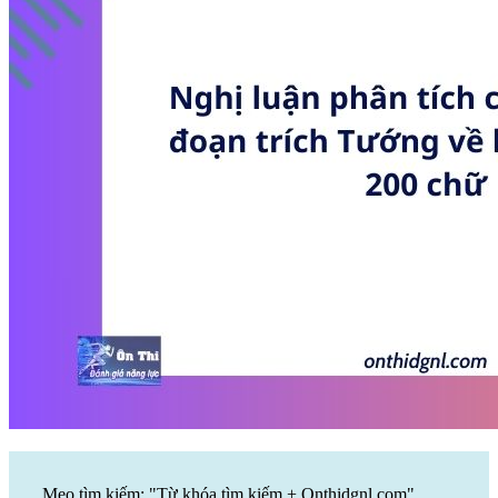
Mẹo tìm kiếm: "Từ khóa tìm kiếm + Onthidgnl.com".