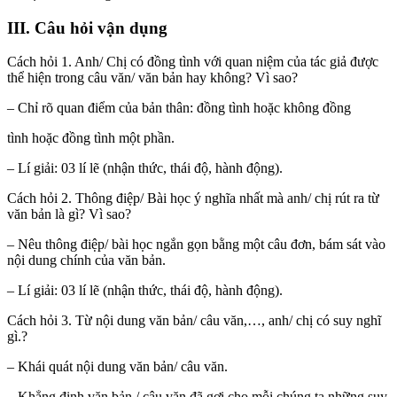
III. Câu hỏi vận dụng
Cách hỏi 1. Anh/ Chị có đồng tình với quan niệm của tác giả được
thể hiện trong câu văn/ văn bản hay không? Vì sao?
– Chỉ rõ quan điểm của bản thân: đồng tình hoặc không đồng
tình hoặc đồng tình một phần.
– Lí giải: 03 lí lẽ (nhận thức, thái độ, hành động).
Cách hỏi 2. Thông điệp/ Bài học ý nghĩa nhất mà anh/ chị rút ra từ
văn bản là gì? Vì sao?
– Nêu thông điệp/ bài học ngắn gọn bằng một câu đơn, bám sát vào
nội dung chính của văn bản.
– Lí giải: 03 lí lẽ (nhận thức, thái độ, hành động).
Cách hỏi 3. Từ nội dung văn bản/ câu văn,…, anh/ chị có suy nghĩ
gì.?
– Khái quát nội dung văn bản/ câu văn.
– Khẳng định văn bản / câu văn đã gợi cho mỗi chúng ta những suy