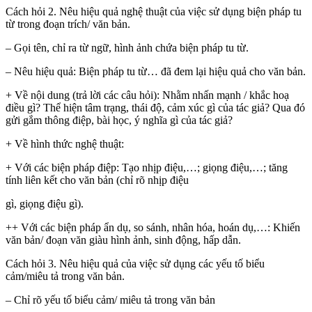
Cách hỏi 2. Nêu hiệu quả nghệ thuật của việc sử dụng biện pháp tu
từ trong đoạn trích/ văn bản.
– Gọi tên, chỉ ra từ ngữ, hình ảnh chứa biện pháp tu từ.
– Nêu hiệu quả: Biện pháp tu từ… đã đem lại hiệu quả cho văn bản.
+ Về nội dung (trả lời các câu hỏi): Nhằm nhấn mạnh / khắc hoạ
điều gì? Thể hiện tâm trạng, thái độ, cảm xúc gì của tác giả? Qua đó
gửi gắm thông điệp, bài học, ý nghĩa gì của tác giả?
+ Về hình thức nghệ thuật:
+ Với các biện pháp điệp: Tạo nhịp điệu,…; giọng điệu,…; tăng
tính liên kết cho văn bản (chỉ rõ nhịp điệu
gì, giọng điệu gì).
++ Với các biện pháp ẩn dụ, so sánh, nhân hóa, hoán dụ,…: Khiến
văn bản/ đoạn văn giàu hình ảnh, sinh động, hấp dẫn.
Cách hỏi 3. Nêu hiệu quả của việc sử dụng các yếu tố biểu
cảm/miêu tả trong văn bản.
– Chỉ rõ yếu tố biểu cảm/ miêu tả trong văn bản