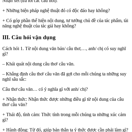
Nhận xét (trả lời các câu hỏi):
+ Những biện pháp nghệ thuật đó có độc đáo hay không?
+ Có góp phần thể hiện nội dung, tư tưởng chủ đề của tác phẩm, tài
năng nghệ thuật của tác giả hay không?
III. Câu hỏi vận dụng
Cách hỏi 1. Từ nội dung văn bản/ câu thơ,…, anh/ chị có suy nghĩ
gì?
– Khái quát nội dung câu thơ/ câu văn.
– Khẳng định câu thơ/ câu văn đã gợi cho mỗi chúng ta những suy
nghĩ sâu sắc:
Câu thơ câu văn… có ý nghĩa gì với anh/ chị?
+ Nhận thức: Nhận thức được những điều gì từ nội dung của câu
thơ/ câu văn?
+ Thái độ, tình cảm: Thức tỉnh trong mỗi chúng ta những xúc cảm
gì?
+ Hành động: Từ đó, giúp bản thân ta ý thức được cần phải làm gì?