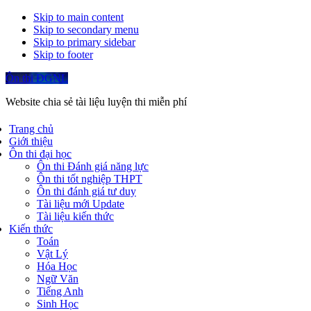
Skip to main content
Skip to secondary menu
Skip to primary sidebar
Skip to footer
Ôn thi ĐGNL
Website chia sẻ tài liệu luyện thi miễn phí
Trang chủ
Giới thiệu
Ôn thi đại học
Ôn thi Đánh giá năng lực
Ôn thi tốt nghiệp THPT
Ôn thi đánh giá tư duy
Tài liệu mới Update
Tài liệu kiến thức
Kiến thức
Toán
Vật Lý
Hóa Học
Ngữ Văn
Tiếng Anh
Sinh Học