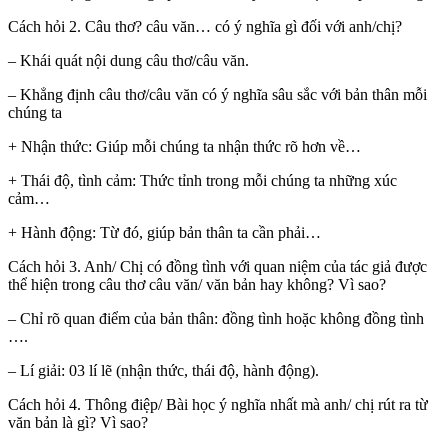
Cách hỏi 2. Câu thơ? câu văn… có ý nghĩa gì đối với anh/chị?
– Khái quát nội dung câu thơ/câu văn.
– Khẳng định câu thơ/câu văn có ý nghĩa sâu sắc với bản thân mỗi
chúng ta
+ Nhận thức: Giúp mỗi chúng ta nhận thức rõ hơn về…
+ Thái độ, tình cảm: Thức tỉnh trong mỗi chúng ta những xúc
cảm…
+ Hành động: Từ đó, giúp bản thân ta cần phải…
Cách hỏi 3. Anh/ Chị có đồng tình với quan niệm của tác giả được
thể hiện trong câu thơ câu văn/ văn bản hay không? Vì sao?
– Chỉ rõ quan điểm của bản thân: đồng tình hoặc không đồng tình
….
– Lí giải: 03 lí lẽ (nhận thức, thái độ, hành động).
Cách hỏi 4. Thông điệp/ Bài học ý nghĩa nhất mà anh/ chị rút ra từ
văn bản là gì? Vì sao?