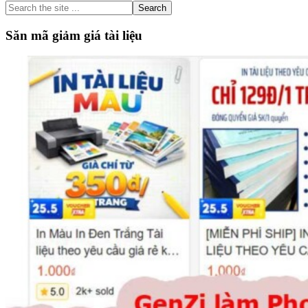
Search
the
site
Săn mã giảm giá tài liệu
...