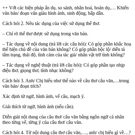
++ Với các biện pháp ẩn dụ, so sánh, nhân hoá, hoán dụ,… Khiến
văn bản/ đoạn văn giàu hình ảnh, sinh động, hấp dẫn.
Cách hỏi 2. Nêu tác dụng của việc sử dụng thể thơ.
– Chỉ rõ thể thơ được sử dụng trong văn bản.
– Tác dụng về nội dung (trả lời các câu hỏi): Có góp phần khắc hoạ
thể hiện chủ đề của văn bản không? Có góp phần bộc lộ/ diễn tả
tâm trạng, thái độ, tình cảm của tác giả/ nhân vật trữ tình không?
– Tác dụng về nghệ thuật (trả lời câu hỏi): Có góp phần tạo nhịp
điệu thơ, giọng thơ, tính nhạc không?
Cách hỏi 3. Anh/ Chị hiểu như thế nào về câu thơ câu văn,…trong
văn bản/ đoạn trích?
Xác định từ ngữ, hình ảnh, vế câu, mạch ý.
Giải thích từ ngữ, hình ảnh (nếu cần).
Diễn giải nội dung của câu thơ/ câu văn bằng ngôn ngữ cá nhân
theo từng vế, từng ý của câu thơ/ câu văn.
Cách hỏi 4. Từ nội dung câu thơ câu văn,…, anh/ chị hiểu gì về…?