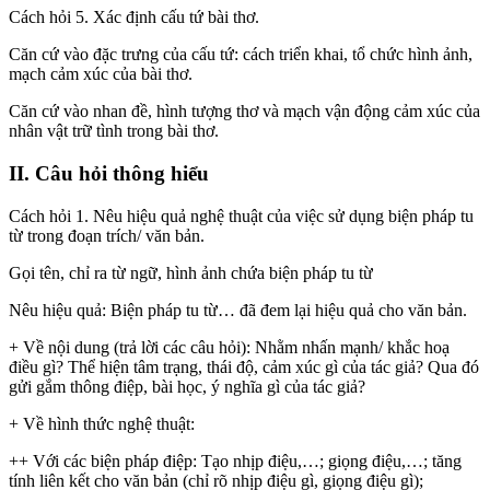
Cách hỏi 5. Xác định cấu tứ bài thơ.
Căn cứ vào đặc trưng của cấu tứ: cách triển khai, tổ chức hình ảnh,
mạch cảm xúc của bài thơ.
Căn cứ vào nhan đề, hình tượng thơ và mạch vận động cảm xúc của
nhân vật trữ tình trong bài thơ.
II. Câu hỏi thông hiểu
Cách hỏi 1. Nêu hiệu quả nghệ thuật của việc sử dụng biện pháp tu
từ trong đoạn trích/ văn bản.
Gọi tên, chỉ ra từ ngữ, hình ảnh chứa biện pháp tu từ
Nêu hiệu quả: Biện pháp tu từ… đã đem lại hiệu quả cho văn bản.
+ Về nội dung (trả lời các câu hỏi): Nhằm nhấn mạnh/ khắc hoạ
điều gì? Thể hiện tâm trạng, thái độ, cảm xúc gì của tác giả? Qua đó
gửi gắm thông điệp, bài học, ý nghĩa gì của tác giả?
+ Về hình thức nghệ thuật:
++ Với các biện pháp điệp: Tạo nhịp điệu,…; giọng điệu,…; tăng
tính liên kết cho văn bản (chỉ rõ nhịp điệu gì, giọng điệu gì);