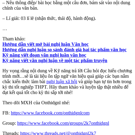
– Nêu thông điệp/ bài học bằng một câu đơn, bám sát vào nội dung
chính của văn bản.
– Lí giải: 03 lí lẽ (nhận thức, thái độ, hành động).
…
Tham khảo:
Hướng dẫn viết mở bài nghị luận Văn học
Hướng dẫn nghị luận so sánh đánh giá hai tác phẩm văn học
Kỹ năng viết đoạn văn nghị luận văn học
Kỹ năng viết văn nghị luận về một tác phẩm truyện
Hy vọng rằng nội dung về Kỹ năng trả lời Câu hỏi đọc hiểu chương
trình mới…sẽ là tài liệu ôn tập ngữ văn hiệu quả giúp các bạn nắm
chắc kiến thức làm bài
nghị luận xã hội
và giúp bạn tự tin hơn trong
kỳ thi tốt nghiệp THPT. Hãy tham khảo và luyện tập thật nhiều để
đạt kết quả tốt cho kỳ thi sắp tới nhé!
Theo dõi MXH của Onthidgnl nhé:
FB:
https://www.facebook.com/onthidgnlcom
Group:
https://www.facebook.com/groups/2k7onthidgnl
Threads:
https://www.threads.net/@onthidgnl2k7