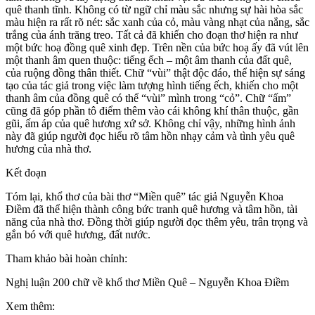
quê thanh tĩnh. Không có từ ngữ chỉ màu sắc nhưng sự hài hòa sắc
màu hiện ra rất rõ nét: sắc xanh của cỏ, màu vàng nhạt của nắng, sắc
trắng của ánh trăng treo. Tất cả đã khiến cho đoạn thơ hiện ra như
một bức hoạ đồng quê xinh đẹp. Trên nền của bức hoạ ấy đã vút lên
một thanh âm quen thuộc: tiếng ếch – một âm thanh của đất quê,
của ruộng đồng thân thiết. Chữ “vùi” thật độc đáo, thể hiện sự sáng
tạo của tác giả trong việc làm tượng hình tiếng ếch, khiến cho một
thanh âm của đồng quê có thể “vùi” mình trong “cỏ”. Chữ “ấm”
cũng đã góp phần tô điểm thêm vào cái không khí thân thuộc, gần
gũi, ấm áp của quê hương xứ sở. Không chỉ vậy, những hình ảnh
này đã giúp người đọc hiểu rõ tâm hồn nhạy cảm và tình yêu quê
hương của nhà thơ.
Kết đoạn
Tóm lại, khổ thơ của bài thơ “Miền quê” tác giả Nguyễn Khoa
Điềm đã thể hiện thành công bức tranh quê hương và tâm hồn, tài
năng của nhà thơ. Đồng thời giúp người đọc thêm yêu, trân trọng và
gắn bó với quê hương, đất nước.
Tham khảo bài hoàn chỉnh:
Nghị luận 200 chữ về khổ thơ Miền Quê – Nguyễn Khoa Điềm
Xem thêm: