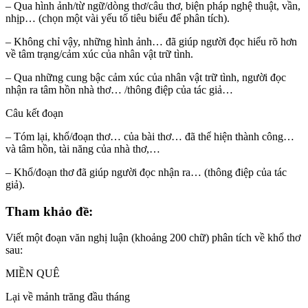
– Qua hình ảnh/từ ngữ/dòng thơ/câu thơ, biện pháp nghệ thuật, vần,
nhịp… (chọn một vài yếu tố tiêu biểu để phân tích).
– Không chỉ vậy, những hình ảnh… đã giúp người đọc hiểu rõ hơn
về tâm trạng/cảm xúc của nhân vật trữ tình.
– Qua những cung bậc cảm xúc của nhân vật trữ tình, người đọc
nhận ra tâm hồn nhà thơ… /thông điệp của tác giả…
Câu kết đoạn
– Tóm lại, khổ/đoạn thơ… của bài thơ… đã thể hiện thành công…
và tâm hồn, tài năng của nhà thơ,…
– Khổ/đoạn thơ đã giúp người đọc nhận ra… (thông điệp của tác
giả).
Tham khảo đề:
Viết một đoạn văn nghị luận (khoảng 200 chữ) phân tích về khổ thơ
sau:
MIỀN QUÊ
Lại về mảnh trăng đầu tháng