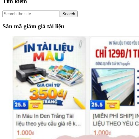
Primary
Tìm kiếm
Sidebar
Search
the
site
Săn mã giảm giá tài liệu
...