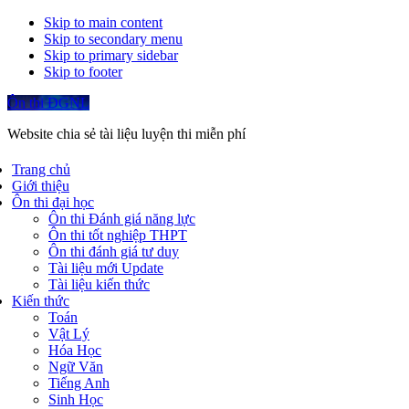
Skip to main content
Skip to secondary menu
Skip to primary sidebar
Skip to footer
Ôn thi ĐGNL
Website chia sẻ tài liệu luyện thi miễn phí
Trang chủ
Giới thiệu
Ôn thi đại học
Ôn thi Đánh giá năng lực
Ôn thi tốt nghiệp THPT
Ôn thi đánh giá tư duy
Tài liệu mới Update
Tài liệu kiến thức
Kiến thức
Toán
Vật Lý
Hóa Học
Ngữ Văn
Tiếng Anh
Sinh Học