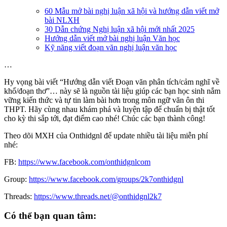
60 Mẫu mở bài nghị luận xã hội và hướng dẫn viết mở
bài NLXH
30 Dẫn chứng Nghị luận xã hội mới nhất 2025
Hướng dẫn viết mở bài nghị luận Văn học
Kỹ năng viết đoạn văn nghị luận văn học
…
Hy vọng bài viết “Hướng dẫn viết Đoạn văn phân tích/cảm nghĩ về
khổ/đoạn thơ”… này sẽ là nguồn tài liệu giúp các bạn học sinh nắm
vững kiến thức và tự tin làm bài hơn trong môn ngữ văn ôn thi
THPT. Hãy cùng nhau khám phá và luyện tập để chuẩn bị thật tốt
cho kỳ thi sắp tới, đạt điểm cao nhé! Chúc các bạn thành công!
Theo dõi MXH của Onthidgnl để update nhiều tài liệu miễn phí
nhé:
FB:
https://www.facebook.com/onthidgnlcom
Group:
https://www.facebook.com/groups/2k7onthidgnl
Threads:
https://www.threads.net/@onthidgnl2k7
Có thể bạn quan tâm: