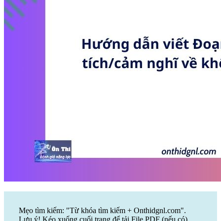
Mẹo tìm kiếm: "Từ khóa tìm kiếm + Onthidgnl.com".
Lưu ý! Kéo xuống cuối trang để tải File PDF (nếu có)