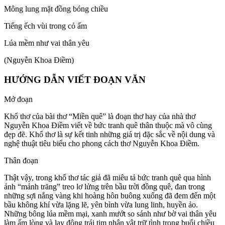
Mông lung mặt đồng bóng chiều
Tiếng ếch vùi trong cỏ ấm
Lúa mềm như vai thân yêu
(Nguyễn Khoa Điềm)
HƯỚNG DẪN VIẾT ĐOẠN VĂN
Mở đoạn
Khổ thơ của bài thơ “Miền quê” là đoạn thơ hay của nhà thơ
Nguyễn Khoa Điềm viết về bức tranh quê thân thuộc mà vô cùng
đẹp đẽ. Khổ thơ là sự kết tinh những giá trị đặc sắc về nội dung và
nghệ thuật tiêu biểu cho phong cách thơ Nguyễn Khoa Điềm.
Thân đoạn
Thật vậy, trong khổ thơ tác giả đã miêu tả bức tranh quê qua hình
ảnh “mảnh trăng” treo lơ lửng trên bầu trời đồng quê, đan trong
những sợi nắng vàng khi hoàng hôn buông xuống đã đem đến một
bầu không khí vừa lặng lẽ, yên bình vừa lung linh, huyền ảo.
Những bông lúa mềm mại, xanh mướt so sánh như bờ vai thân yêu
làm ấm lòng và lay động trái tim nhân vật trữ tình trong buổi chiều