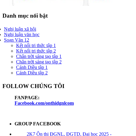
Danh mục nổi bật
Nghị luận xã hội
Nghị luận văn học
Soạn Văn 12
Kết nối tri thức tập 1
Kết nối tri thức tập 2
Chân trời sáng tạo tập 1
Chân trời sáng tạo tập 2
Cánh Diều tập 1
Cánh Diều tập 2
FOLLOW CHÚNG TÔI
FANPAGE:
Facebook.com/onthidgnlcom
GROUP FACEBOOK
2K7 Ôn thi ĐGNL, ĐGTD, Đại học 2025 -