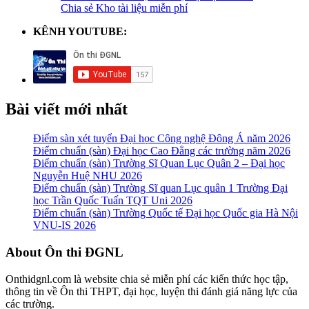
Chia sẻ Kho tài liệu miễn phí
KÊNH YOUTUBE:
Bài viết mới nhất
Điểm sàn xét tuyển Đại học Công nghệ Đông Á năm 2026
Điểm chuẩn (sàn) Đại học Cao Đẳng các trường năm 2026
Điểm chuẩn (sàn) Trường Sĩ Quan Lục Quân 2 – Đại học
Nguyễn Huệ NHU 2026
Điểm chuẩn (sàn) Trường Sĩ quan Lục quân 1 Trường Đại
học Trần Quốc Tuấn TQT Uni 2026
Điểm chuẩn (sàn) Trường Quốc tế Đại học Quốc gia Hà Nội
VNU-IS 2026
Footer
About Ôn thi ĐGNL
Onthidgnl.com là website chia sẻ miễn phí các kiến thức học tập,
thông tin về Ôn thi THPT, đại học, luyện thi đánh giá năng lực của
các trường.