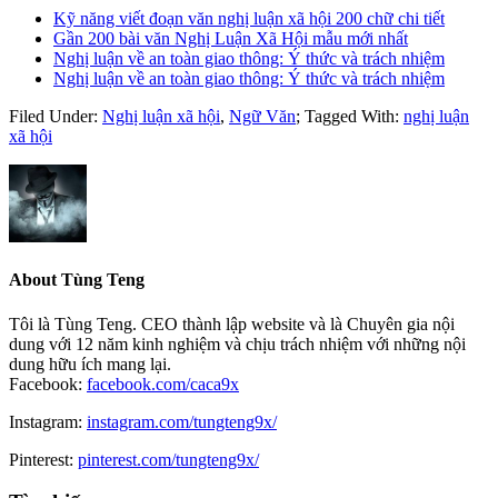
Kỹ năng viết đoạn văn nghị luận xã hội 200 chữ chi tiết
Gần 200 bài văn Nghị Luận Xã Hội mẫu mới nhất
Nghị luận về an toàn giao thông: Ý thức và trách nhiệm
Nghị luận về an toàn giao thông: Ý thức và trách nhiệm
Filed Under:
Nghị luận xã hội
,
Ngữ Văn
;
Tagged With:
nghị luận
xã hội
About
Tùng Teng
Tôi là Tùng Teng. CEO thành lập website và là Chuyên gia nội
dung với 12 năm kinh nghiệm và chịu trách nhiệm với những nội
dung hữu ích mang lại.
Facebook:
facebook.com/caca9x
Instagram:
instagram.com/tungteng9x/
Pinterest:
pinterest.com/tungteng9x/