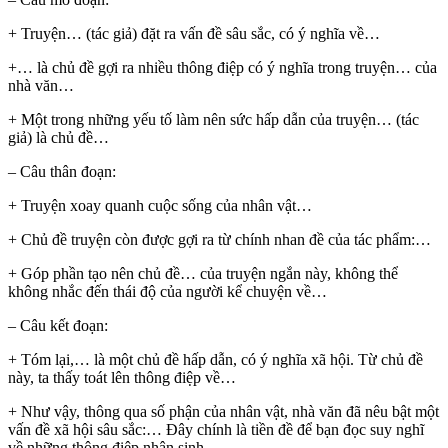
+ Truyện… (tác giả) đặt ra vấn đề sâu sắc, có ý nghĩa về…
+… là chủ đề gợi ra nhiều thông điệp có ý nghĩa trong truyện… của
nhà văn…
+ Một trong những yếu tố làm nên sức hấp dẫn của truyện… (tác
giả) là chủ đề…
– Câu thân đoạn:
+ Truyện xoay quanh cuộc sống của nhân vật…
+ Chủ đề truyện còn được gợi ra từ chính nhan đề của tác phẩm:…
+ Góp phần tạo nên chủ đề… của truyện ngắn này, không thể
không nhắc đến thái độ của người kể chuyện về…
– Câu kết đoạn:
+ Tóm lại,… là một chủ đề hấp dẫn, có ý nghĩa xã hội. Từ chủ đề
này, ta thấy toát lên thông điệp về…
+ Như vậy, thông qua số phận của nhân vật, nhà văn đã nêu bật một
vấn đề xã hội sâu sắc:… Đây chính là tiền đề để bạn đọc suy nghĩ
về những thông điệp nhân sinh…