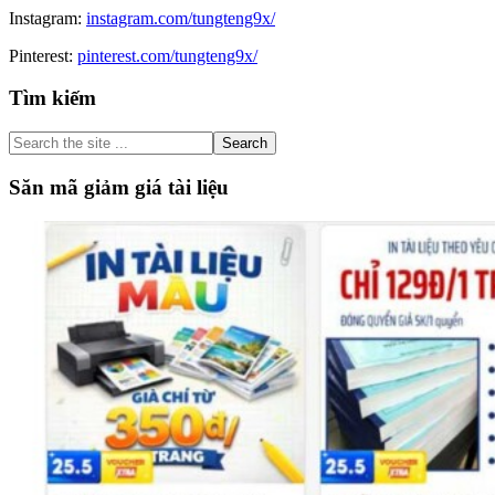
Instagram:
instagram.com/tungteng9x/
Pinterest:
pinterest.com/tungteng9x/
Primary
Tìm kiếm
Sidebar
Search
the
site
Săn mã giảm giá tài liệu
...