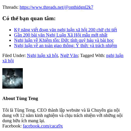
Threads:
https://www.threads.net/@onthidgnl2k7
Có thể bạn quan tâm:
Kỹ năng viết đoạn văn nghị luận xã hội 200 chữ chi tiết
Gần 200 bài văn Nghị Luận Xã Hội mẫu mới nhất
Nghị luận về Khiêm tốn: Đức tính quý báu và bài học
Nghị luận về an toàn giao thông: Ý thức và trách nhiệm
Filed Under:
Nghị luận xã hội
,
Ngữ Văn
;
Tagged With:
nghị luận
xã hội
About
Tùng Teng
Tôi là Tùng Teng. CEO thành lập website và là Chuyên gia nội
dung với 12 năm kinh nghiệm và chịu trách nhiệm với những nội
dung hữu ích mang lại.
Facebook:
facebook.com/caca9x