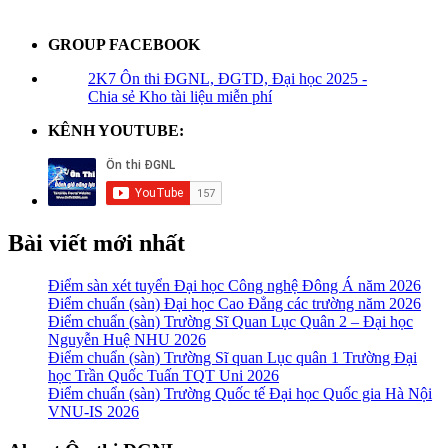
GROUP FACEBOOK
2K7 Ôn thi ĐGNL, ĐGTD, Đại học 2025 -
Chia sẻ Kho tài liệu miễn phí
KÊNH YOUTUBE:
Bài viết mới nhất
Điểm sàn xét tuyển Đại học Công nghệ Đông Á năm 2026
Điểm chuẩn (sàn) Đại học Cao Đẳng các trường năm 2026
Điểm chuẩn (sàn) Trường Sĩ Quan Lục Quân 2 – Đại học
Nguyễn Huệ NHU 2026
Điểm chuẩn (sàn) Trường Sĩ quan Lục quân 1 Trường Đại
học Trần Quốc Tuấn TQT Uni 2026
Điểm chuẩn (sàn) Trường Quốc tế Đại học Quốc gia Hà Nội
VNU-IS 2026