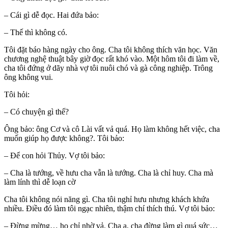
– Cái gì dễ đọc. Hai đứa bảo:
– Thế thì không có.
Tôi đặt báo hàng ngày cho ông. Cha tôi không thích văn học. Văn
chương nghệ thuật bây giờ đọc rất khó vào. Một hôm tôi đi làm về,
cha tôi đứng ở dãy nhà vợ tôi nuôi chó và gà công nghiệp. Trông
ông không vui.
Tôi hỏi:
– Có chuyện gì thế?
Ông bảo: ông Cơ và cô Lài vất vả quá. Họ làm không hết việc, cha
muốn giúp họ được không?. Tôi bảo:
– Để con hỏi Thủy. Vợ tôi bảo:
– Cha là tướng, về hưu cha vẫn là tướng. Cha là chỉ huy. Cha mà
làm lính thì dễ loạn cờ
Cha tôi không nói năng gì. Cha tôi nghỉ hưu nhưng khách khứa
nhiều. Điều đó làm tôi ngạc nhiên, thậm chí thích thú. Vợ tôi bảo:
– Đừng mừng… họ chỉ nhờ vả. Cha ạ, cha đừng làm gì quá sức…