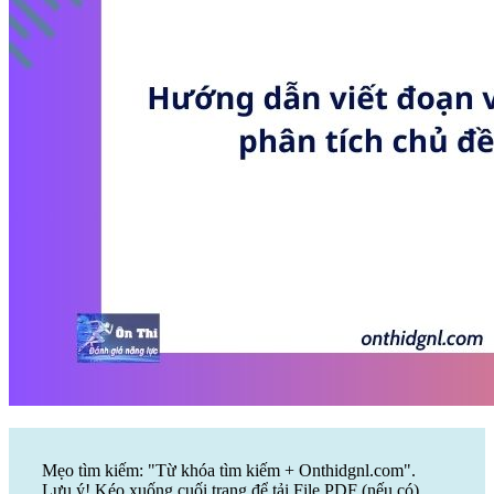
Mẹo tìm kiếm: "Từ khóa tìm kiếm + Onthidgnl.com".
Lưu ý! Kéo xuống cuối trang để tải File PDF (nếu có)