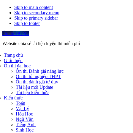
Skip to main content
Skip to secondary menu
Skip to primary sidebar
Skip to footer
Ôn thi ĐGNL
Website chia sẻ tài liệu luyện thi miễn phí
Trang chủ
Giới thiệu
Ôn thi đại học
Ôn thi Đánh giá năng lực
Ôn thi tốt nghiệp THPT
Ôn thi đánh giá tư duy
Tài liệu mới Update
Tài liệu kiến thức
Kiến thức
Toán
Vật Lý
Hóa Học
Ngữ Văn
Tiếng Anh
Sinh Học