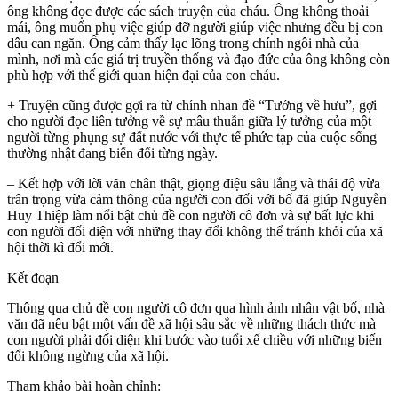
ông không đọc được các sách truyện của cháu. Ông không thoải
mái, ông muốn phụ việc giúp đỡ người giúp việc nhưng đều bị con
dâu can ngăn. Ông cảm thấy lạc lõng trong chính ngôi nhà của
mình, nơi mà các giá trị truyền thống và đạo đức của ông không còn
phù hợp với thế giới quan hiện đại của con cháu.
+ Truyện cũng được gợi ra từ chính nhan đề “Tướng về hưu”, gợi
cho người đọc liên tưởng về sự mâu thuẫn giữa lý tưởng của một
người từng phụng sự đất nước với thực tế phức tạp của cuộc sống
thường nhật đang biến đổi từng ngày.
– Kết hợp với lời văn chân thật, giọng điệu sâu lắng và thái độ vừa
trân trọng vừa cảm thông của người con đối với bố đã giúp Nguyễn
Huy Thiệp làm nổi bật chủ đề con người cô đơn và sự bất lực khi
con người đối diện với những thay đổi không thể tránh khỏi của xã
hội thời kì đổi mới.
Kết đoạn
Thông qua chủ đề con người cô đơn qua hình ảnh nhân vật bố, nhà
văn đã nêu bật một vấn đề xã hội sâu sắc về những thách thức mà
con người phải đối diện khi bước vào tuổi xế chiều với những biến
đổi không ngừng của xã hội.
Tham khảo bài hoàn chỉnh: