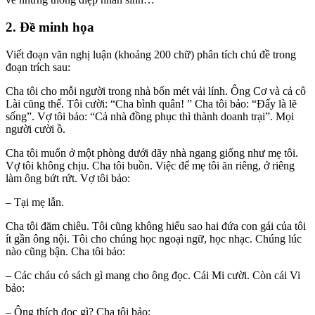
2. Đề minh họa
Viết đoạn văn nghị luận (khoảng 200 chữ) phân tích chủ đề trong
đoạn trích sau:
Cha tôi cho mỗi người trong nhà bốn mét vải lính. Ông Cơ và cả cô
Lài cũng thế. Tôi cười: “Cha bình quân! ” Cha tôi bảo: “Đấy là lẽ
sống”. Vợ tôi bảo: “Cả nhà đồng phục thì thành doanh trại”. Mọi
người cười ồ.
Cha tôi muốn ở một phòng dưới dãy nhà ngang giống như mẹ tôi.
Vợ tôi không chịu. Cha tôi buồn. Việc để mẹ tôi ăn riêng, ở riêng
làm ông bứt rứt. Vợ tôi bảo:
– Tại mẹ lẫn.
Cha tôi đăm chiêu. Tôi cũng không hiểu sao hai đứa con gái của tôi
ít gần ông nội. Tôi cho chúng học ngoại ngữ, học nhạc. Chúng lúc
nào cũng bận. Cha tôi bảo:
– Các cháu có sách gì mang cho ông đọc. Cái Mi cười. Còn cái Vi
bảo:
– Ông thích đọc gì? Cha tôi bảo: