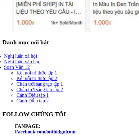
Danh mục nổi bật
Nghị luận xã hội
Nghị luận văn học
Soạn Văn 12
Kết nối tri thức tập 1
Kết nối tri thức tập 2
Chân trời sáng tạo tập 1
Chân trời sáng tạo tập 2
Cánh Diều tập 1
Cánh Diều tập 2
FOLLOW CHÚNG TÔI
FANPAGE:
Facebook.com/onthidgnlcom