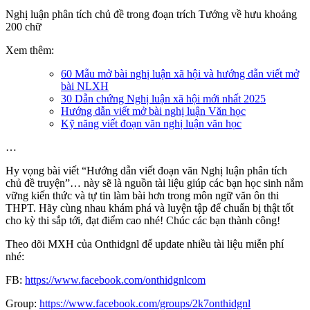
Nghị luận phân tích chủ đề trong đoạn trích Tướng về hưu khoảng
200 chữ
Xem thêm:
60 Mẫu mở bài nghị luận xã hội và hướng dẫn viết mở
bài NLXH
30 Dẫn chứng Nghị luận xã hội mới nhất 2025
Hướng dẫn viết mở bài nghị luận Văn học
Kỹ năng viết đoạn văn nghị luận văn học
…
Hy vọng bài viết “Hướng dẫn viết đoạn văn Nghị luận phân tích
chủ đề truyện”… này sẽ là nguồn tài liệu giúp các bạn học sinh nắm
vững kiến thức và tự tin làm bài hơn trong môn ngữ văn ôn thi
THPT. Hãy cùng nhau khám phá và luyện tập để chuẩn bị thật tốt
cho kỳ thi sắp tới, đạt điểm cao nhé! Chúc các bạn thành công!
Theo dõi MXH của Onthidgnl để update nhiều tài liệu miễn phí
nhé:
FB:
https://www.facebook.com/onthidgnlcom
Group:
https://www.facebook.com/groups/2k7onthidgnl