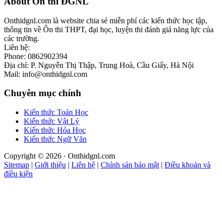
Footer
About Ôn thi ĐGNL
Onthidgnl.com là website chia sẻ miễn phí các kiến thức học tập,
thông tin về Ôn thi THPT, đại học, luyện thi đánh giá năng lực của
các trường.
Liên hệ:
Phone: 0862902394
Địa chỉ: P. Nguyễn Thị Thập, Trung Hoà, Cầu Giấy, Hà Nội
Mail: info@onthidgnl.com
Chuyên mục chính
Kiến thức Toán Học
Kiến thức Vật Lý
Kiến thức Hóa Học
Kiến thức Ngữ Văn
Copyright © 2026 · Onthidgnl.com
Sitemap
|
Giới thiệu
|
Liên hệ
|
Chính sản bảo mật
|
Điều khoản và
điều kiện