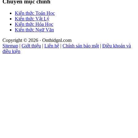
Chuyên mục chính
Kiến thức Toán Học
Kiến thức Vật Lý
Kiến thức Hóa Học
Kiến thức Ngữ Văn
Copyright © 2026 · Onthidgnl.com
Sitemap
|
Giới thiệu
|
Liên hệ
|
Chính sản bảo mật
|
Điều khoản và
điều kiện