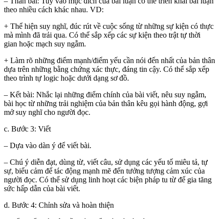
– Thân bài: Tuỳ vào mục đích của bài luận có thể triển khai bài luận
theo nhiều cách khác nhau. VD:
+ Thể hiện suy nghĩ, đúc rút về cuộc sống từ những sự kiện có thực
mà mình đã trải qua. Có thể sắp xếp các sự kiện theo trật tự thời
gian hoặc mạch suy ngẫm.
+ Làm rõ những điểm mạnh/điểm yếu cần nói đến nhất của bản thân
dựa trên những bằng chứng xác thực, đáng tin cậy. Có thể sắp xếp
theo trình tự logic hoặc dưới dạng sơ đồ.
– Kết bài: Nhắc lại những điểm chính của bài viết, nêu suy ngẫm,
bài học từ những trải nghiệm của bản thân kêu gọi hành động, gợi
mở suy nghĩ cho người đọc.
c. Bước 3: Viết
– Dựa vào dàn ý để viết bài.
– Chú ý diễn đạt, dùng từ, viết câu, sử dụng các yếu tố miêu tả, tự
sự, biểu cảm để tác động mạnh mẽ đến tưởng tượng cảm xúc của
người đọc. Có thể sử dụng linh hoạt các biện pháp tu từ để gia tăng
sức hấp dẫn của bài viết.
d. Bước 4: Chỉnh sửa và hoàn thiện