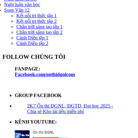
Nghị luận văn học
Soạn Văn 12
Kết nối tri thức tập 1
Kết nối tri thức tập 2
Chân trời sáng tạo tập 1
Chân trời sáng tạo tập 2
Cánh Diều tập 1
Cánh Diều tập 2
FOLLOW CHÚNG TÔI
FANPAGE:
Facebook.com/onthidgnlcom
GROUP FACEBOOK
2K7 Ôn thi ĐGNL, ĐGTD, Đại học 2025 -
Chia sẻ Kho tài liệu miễn phí
KÊNH YOUTUBE: