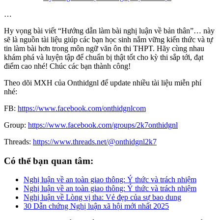
…
Hy vọng bài viết “Hướng dẫn làm bài nghị luận về bản thân”… này
sẽ là nguồn tài liệu giúp các bạn học sinh nắm vững kiến thức và tự
tin làm bài hơn trong môn ngữ văn ôn thi THPT. Hãy cùng nhau
khám phá và luyện tập để chuẩn bị thật tốt cho kỳ thi sắp tới, đạt
điểm cao nhé! Chúc các bạn thành công!
Theo dõi MXH của Onthidgnl để update nhiều tài liệu miễn phí
nhé:
FB:
https://www.facebook.com/onthidgnlcom
Group:
https://www.facebook.com/groups/2k7onthidgnl
Threads:
https://www.threads.net/@onthidgnl2k7
Có thể bạn quan tâm:
Nghị luận về an toàn giao thông: Ý thức và trách nhiệm
Nghị luận về an toàn giao thông: Ý thức và trách nhiệm
Nghị luận về Lòng vị tha: Vẻ đẹp của sự bao dung
30 Dẫn chứng Nghị luận xã hội mới nhất 2025