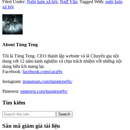
Filed Under:
Nghị luận xã hội
,
Ngữ Văn
;
Tagged With:
nghị luận
xã hội
About
Tùng Teng
Tôi là Tùng Teng. CEO thành lập website và là Chuyên gia nội
dung với 12 năm kinh nghiệm và chịu trách nhiệm với những nội
dung hữu ích mang lại.
Facebook:
facebook.com/caca9x
Instagram:
instagram.com/tungteng9x/
Pinterest:
pinterest.com/tungteng9x/
Primary
Tìm kiếm
Sidebar
Search
the
site
Săn mã giảm giá tài liệu
...