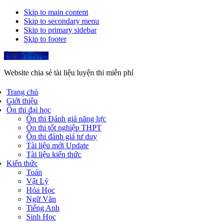
Skip to main content
Skip to secondary menu
Skip to primary sidebar
Skip to footer
Ôn thi ĐGNL
Website chia sẻ tài liệu luyện thi miễn phí
Trang chủ
Giới thiệu
Ôn thi đại học
Ôn thi Đánh giá năng lực
Ôn thi tốt nghiệp THPT
Ôn thi đánh giá tư duy
Tài liệu mới Update
Tài liệu kiến thức
Kiến thức
Toán
Vật Lý
Hóa Học
Ngữ Văn
Tiếng Anh
Sinh Học