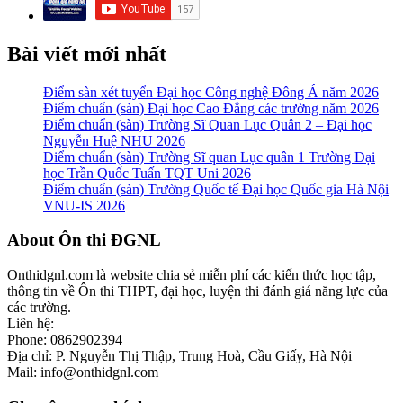
Bài viết mới nhất
Điểm sàn xét tuyển Đại học Công nghệ Đông Á năm 2026
Điểm chuẩn (sàn) Đại học Cao Đẳng các trường năm 2026
Điểm chuẩn (sàn) Trường Sĩ Quan Lục Quân 2 – Đại học
Nguyễn Huệ NHU 2026
Điểm chuẩn (sàn) Trường Sĩ quan Lục quân 1 Trường Đại
học Trần Quốc Tuấn TQT Uni 2026
Điểm chuẩn (sàn) Trường Quốc tế Đại học Quốc gia Hà Nội
VNU-IS 2026
Footer
About Ôn thi ĐGNL
Onthidgnl.com là website chia sẻ miễn phí các kiến thức học tập,
thông tin về Ôn thi THPT, đại học, luyện thi đánh giá năng lực của
các trường.
Liên hệ:
Phone: 0862902394
Địa chỉ: P. Nguyễn Thị Thập, Trung Hoà, Cầu Giấy, Hà Nội
Mail: info@onthidgnl.com