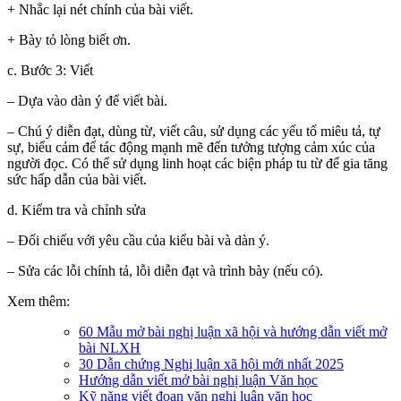
+ Nhắc lại nét chính của bài viết.
+ Bày tỏ lòng biết ơn.
c. Bước 3: Viết
– Dựa vào dàn ý để viết bài.
– Chú ý diễn đạt, dùng từ, viết câu, sử dụng các yếu tố miêu tả, tự
sự, biểu cảm để tác động mạnh mẽ đến tưởng tượng cảm xúc của
người đọc. Có thể sử dụng linh hoạt các biện pháp tu từ để gia tăng
sức hấp dẫn của bài viết.
d. Kiểm tra và chỉnh sửa
– Đối chiếu với yêu cầu của kiểu bài và dàn ý.
– Sửa các lỗi chính tả, lỗi diễn đạt và trình bày (nếu có).
Xem thêm:
60 Mẫu mở bài nghị luận xã hội và hướng dẫn viết mở
bài NLXH
30 Dẫn chứng Nghị luận xã hội mới nhất 2025
Hướng dẫn viết mở bài nghị luận Văn học
Kỹ năng viết đoạn văn nghị luận văn học