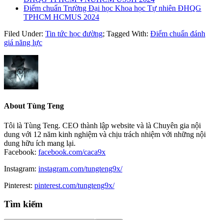
Điểm chuẩn Trường Đại học Khoa học Tự nhiên ĐHQG
TPHCM HCMUS 2024
Filed Under:
Tin tức học đường
;
Tagged With:
Điểm chuẩn đánh
giá năng lực
About
Tùng Teng
Tôi là Tùng Teng. CEO thành lập website và là Chuyên gia nội
dung với 12 năm kinh nghiệm và chịu trách nhiệm với những nội
dung hữu ích mang lại.
Facebook:
facebook.com/caca9x
Instagram:
instagram.com/tungteng9x/
Pinterest:
pinterest.com/tungteng9x/
Primary
Tìm kiếm
Sidebar