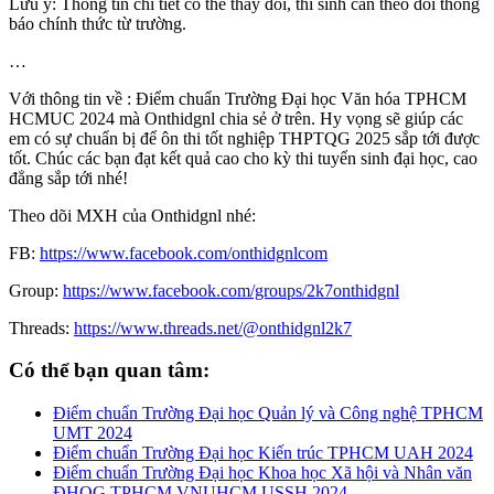
Lưu ý: Thông tin chi tiết có thể thay đổi, thí sinh cần theo dõi thông
báo chính thức từ trường.
…
Với thông tin về : Điểm chuẩn Trường Đại học Văn hóa TPHCM
HCMUC 2024 mà Onthidgnl chia sẻ ở trên. Hy vọng sẽ giúp các
em có sự chuẩn bị để ôn thi tốt nghiệp THPTQG 2025 sắp tới được
tốt. Chúc các bạn đạt kết quả cao cho kỳ thi tuyển sinh đại học, cao
đẳng sắp tới nhé!
Theo dõi MXH của Onthidgnl nhé:
FB:
https://www.facebook.com/onthidgnlcom
Group:
https://www.facebook.com/groups/2k7onthidgnl
Threads:
https://www.threads.net/@onthidgnl2k7
Có thể bạn quan tâm:
Điểm chuẩn Trường Đại học Quản lý và Công nghệ TPHCM
UMT 2024
Điểm chuẩn Trường Đại học Kiến trúc TPHCM UAH 2024
Điểm chuẩn Trường Đại học Khoa học Xã hội và Nhân văn
ĐHQG TPHCM VNUHCM USSH 2024