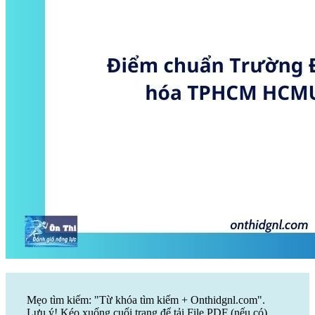
Mẹo tìm kiếm: "Từ khóa tìm kiếm + Onthidgnl.com".
Lưu ý! Kéo xuống cuối trang để tải File PDF (nếu có)