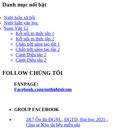
Danh mục nổi bật
Nghị luận xã hội
Nghị luận văn học
Soạn Văn 12
Kết nối tri thức tập 1
Kết nối tri thức tập 2
Chân trời sáng tạo tập 1
Chân trời sáng tạo tập 2
Cánh Diều tập 1
Cánh Diều tập 2
FOLLOW CHÚNG TÔI
FANPAGE:
Facebook.com/onthidgnlcom
GROUP FACEBOOK
2K7 Ôn thi ĐGNL, ĐGTD, Đại học 2025 -
Chia sẻ Kho tài liệu miễn phí