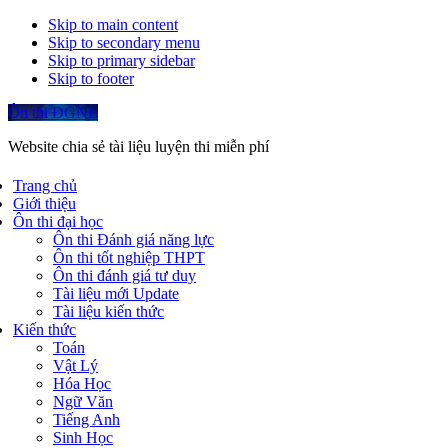
Skip to main content
Skip to secondary menu
Skip to primary sidebar
Skip to footer
Ôn thi ĐGNL
Website chia sẻ tài liệu luyện thi miễn phí
Trang chủ
Giới thiệu
Ôn thi đại học
Ôn thi Đánh giá năng lực
Ôn thi tốt nghiệp THPT
Ôn thi đánh giá tư duy
Tài liệu mới Update
Tài liệu kiến thức
Kiến thức
Toán
Vật Lý
Hóa Học
Ngữ Văn
Tiếng Anh
Sinh Học