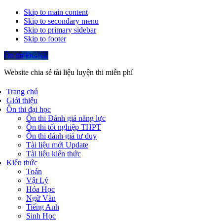
Skip to main content
Skip to secondary menu
Skip to primary sidebar
Skip to footer
Ôn thi ĐGNL
Website chia sẻ tài liệu luyện thi miễn phí
Trang chủ
Giới thiệu
Ôn thi đại học
Ôn thi Đánh giá năng lực
Ôn thi tốt nghiệp THPT
Ôn thi đánh giá tư duy
Tài liệu mới Update
Tài liệu kiến thức
Kiến thức
Toán
Vật Lý
Hóa Học
Ngữ Văn
Tiếng Anh
Sinh Học