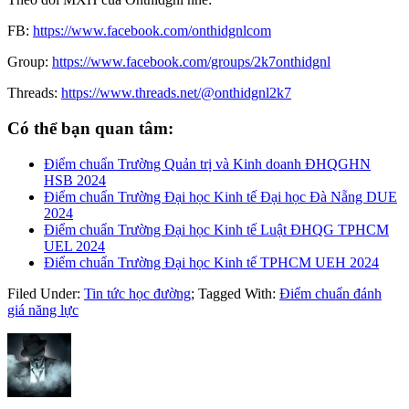
FB:
https://www.facebook.com/onthidgnlcom
Group:
https://www.facebook.com/groups/2k7onthidgnl
Threads:
https://www.threads.net/@onthidgnl2k7
Có thể bạn quan tâm:
Điểm chuẩn Trường Quản trị và Kinh doanh ĐHQGHN
HSB 2024
Điểm chuẩn Trường Đại học Kinh tế Đại học Đà Nẵng DUE
2024
Điểm chuẩn Trường Đại học Kinh tế Luật ĐHQG TPHCM
UEL 2024
Điểm chuẩn Trường Đại học Kinh tế TPHCM UEH 2024
Filed Under:
Tin tức học đường
;
Tagged With:
Điểm chuẩn đánh
giá năng lực