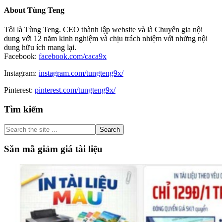
About
Tùng Teng
Tôi là Tùng Teng. CEO thành lập website và là Chuyên gia nội
dung với 12 năm kinh nghiệm và chịu trách nhiệm với những nội
dung hữu ích mang lại.
Facebook:
facebook.com/caca9x
Instagram:
instagram.com/tungteng9x/
Pinterest:
pinterest.com/tungteng9x/
Primary
Tìm kiếm
Sidebar
Search
the
site
Săn mã giảm giá tài liệu
...