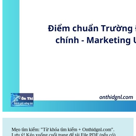
Mẹo tìm kiếm: "Từ khóa tìm kiếm + Onthidgnl.com".
Lưu ý! Kéo xuống cuối trang để tải File PDF (nếu có)