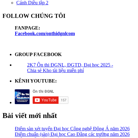
Cánh Diều tập 2
FOLLOW CHÚNG TÔI
FANPAGE:
Facebook.com/onthidgnlcom
GROUP FACEBOOK
2K7 Ôn thi ĐGNL, ĐGTD, Đại học 2025 -
Chia sẻ Kho tài liệu miễn phí
KÊNH YOUTUBE:
Bài viết mới nhất
Điểm sàn xét tuyển Đại học Công nghệ Đông Á năm 2026
Điểm chuẩn (sàn) Đại học Cao Đẳng các trường năm 2026