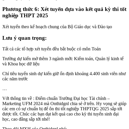
Phương thức 6: Xét tuyển dựa vào kết quả kỳ thi tốt
nghiệp THPT 2025
Xét tuyển theo kế hoạch chung của Bộ Giáo dục và Đào tạo
Lưu ý quan trọng:
Tất cả các tổ hợp xét tuyển đều bắt buộc có môn Toán
Trường dự kiến mở thêm 3 ngành mới: Kiểm toán, Quản lý kinh tế
và Khoa học dữ liệu
Chỉ tiêu tuyển sinh dự kiến giữ ổn định khoảng 4.400 sinh viên như
các năm trước
…
Với thông tin về : Điểm chuẩn Trường Đại học Tài chính –
Marketing UFM 2024 mà Onthidgnl chia sẻ ở trên. Hy vọng sẽ giúp
các em có sự chuẩn bị để ôn thi tốt nghiệp THPTQG 2025 sắp tới
được tốt. Chúc các bạn đạt kết quả cao cho kỳ thi tuyển sinh đại
học, cao đẳng sắp tới nhé!
Theo dõi MXH của Onthidgnl nhé: