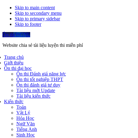
Skip to main content
Skip to secondary menu
Skip to primary sidebar
Skip to footer
Ôn thi ĐGNL
Website chia sẻ tài liệu luyện thi miễn phí
Trang chủ
Giới thiệu
Ôn thi đại học
Ôn thi Đánh giá năng lực
Ôn thi tốt nghiệp THPT
Ôn thi đánh giá tư duy
Tài liệu mới Update
Tài liệu kiến thức
Kiến thức
Toán
Vật Lý
Hóa Học
Ngữ Văn
Tiếng Anh
Sinh Học