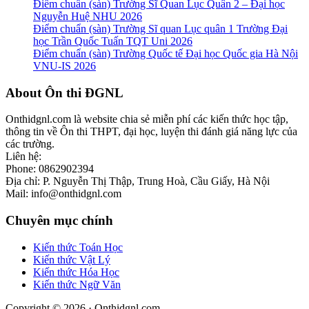
Điểm chuẩn (sàn) Trường Sĩ Quan Lục Quân 2 – Đại học
Nguyễn Huệ NHU 2026
Điểm chuẩn (sàn) Trường Sĩ quan Lục quân 1 Trường Đại
học Trần Quốc Tuấn TQT Uni 2026
Điểm chuẩn (sàn) Trường Quốc tế Đại học Quốc gia Hà Nội
VNU-IS 2026
Footer
About Ôn thi ĐGNL
Onthidgnl.com là website chia sẻ miễn phí các kiến thức học tập,
thông tin về Ôn thi THPT, đại học, luyện thi đánh giá năng lực của
các trường.
Liên hệ:
Phone: 0862902394
Địa chỉ: P. Nguyễn Thị Thập, Trung Hoà, Cầu Giấy, Hà Nội
Mail: info@onthidgnl.com
Chuyên mục chính
Kiến thức Toán Học
Kiến thức Vật Lý
Kiến thức Hóa Học
Kiến thức Ngữ Văn
Copyright © 2026 · Onthidgnl.com