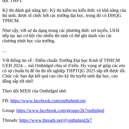
học THPT.
Kỳ thi đánh giá năng lực: Kỳ thi kiểm tra kiến thức và khả năng của
thí sinh, được tổ chức bởi các trường đại học, trong đó có ĐHQG
TPHCM.
Như vậy, với sự đa dạng trong các phương thức xét tuyển, UEH
tiếp tục tạo cơ hội cho nhiều thí sinh có thể ghi danh vào các
chương trình học của trường.
…
Với thông tin về : Điểm chuẩn Trường Đại học Kinh tế TPHCM
UEH 2024… mà Onthidgnl chia sẻ ở trên. Hy vọng sẽ giúp các em
có sự chuẩn bị để ôn thi tốt nghiệp THPTQG 2025 sắp tới được tốt.
Chúc các bạn đạt kết quả cao cho kỳ thi tuyển sinh đại học, cao
đẳng sắp tới nhé!
Theo dõi MXH của Onthidgnl nhé:
FB:
https://www.facebook.com/onthidgnlcom
Group:
https://www.facebook.com/groups/2k7onthidgnl
Threads:
https://www.threads.net/@onthidgnl2k7