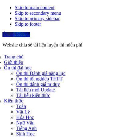
Skip to main content
Skip to secondary menu
Skip to primary sidebar
Skip to footer
Ôn thi ĐGNL
Website chia sẻ tài liệu luyện thi miễn phí
Trang chủ
Giới thiệu
Ôn thi đại học
Ôn thi Đánh giá năng lực
Ôn thi tốt nghiệp THPT
Ôn thi đánh giá tư duy
Tài liệu mới Update
Tài liệu kiến thức
Kiến thức
Toán
Vật Lý
Hóa Học
Ngữ Văn
Tiếng Anh
Sinh Học