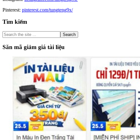
Pinterest:
pinterest.com/tungteng9x/
Primary
Tìm kiếm
Sidebar
Search
the
site
Săn mã giảm giá tài liệu
...