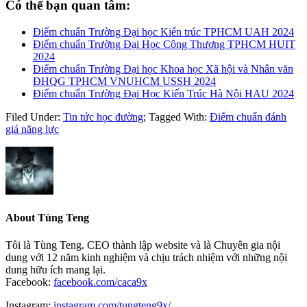
Có thể bạn quan tâm:
Điểm chuẩn Trường Đại học Kiến trúc TPHCM UAH 2024
Điểm chuẩn Trường Đại Học Công Thương TPHCM HUIT
2024
Điểm chuẩn Trường Đại học Khoa học Xã hội và Nhân văn
ĐHQG TPHCM VNUHCM USSH 2024
Điểm chuẩn Trường Đại Học Kiến Trúc Hà Nội HAU 2024
Filed Under:
Tin tức học đường
;
Tagged With:
Điểm chuẩn đánh
giá năng lực
About
Tùng Teng
Tôi là Tùng Teng. CEO thành lập website và là Chuyên gia nội
dung với 12 năm kinh nghiệm và chịu trách nhiệm với những nội
dung hữu ích mang lại.
Facebook:
facebook.com/caca9x
Instagram:
instagram.com/tungteng9x/