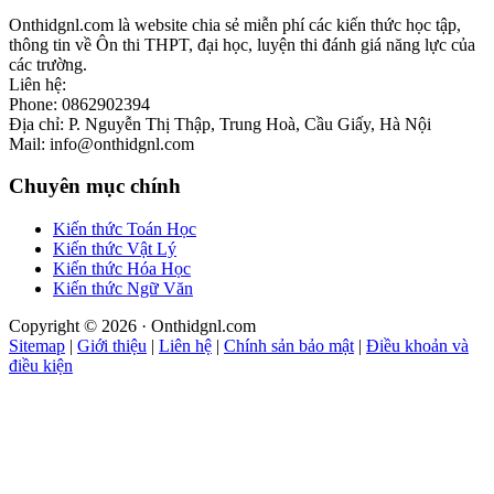
Onthidgnl.com là website chia sẻ miễn phí các kiến thức học tập,
thông tin về Ôn thi THPT, đại học, luyện thi đánh giá năng lực của
các trường.
Liên hệ:
Phone: 0862902394
Địa chỉ: P. Nguyễn Thị Thập, Trung Hoà, Cầu Giấy, Hà Nội
Mail: info@onthidgnl.com
Chuyên mục chính
Kiến thức Toán Học
Kiến thức Vật Lý
Kiến thức Hóa Học
Kiến thức Ngữ Văn
Copyright © 2026 · Onthidgnl.com
Sitemap
|
Giới thiệu
|
Liên hệ
|
Chính sản bảo mật
|
Điều khoản và
điều kiện