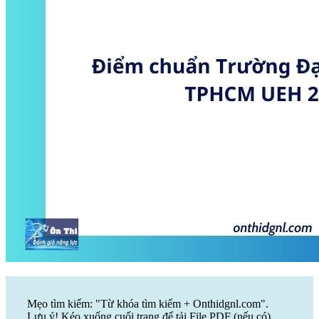
Mẹo tìm kiếm: "Từ khóa tìm kiếm + Onthidgnl.com".
Lưu ý! Kéo xuống cuối trang để tải File PDF (nếu có)