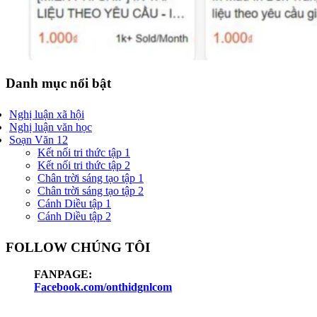
Danh mục nổi bật
Nghị luận xã hội
Nghị luận văn học
Soạn Văn 12
Kết nối tri thức tập 1
Kết nối tri thức tập 2
Chân trời sáng tạo tập 1
Chân trời sáng tạo tập 2
Cánh Diều tập 1
Cánh Diều tập 2
FOLLOW CHÚNG TÔI
FANPAGE:
Facebook.com/onthidgnlcom