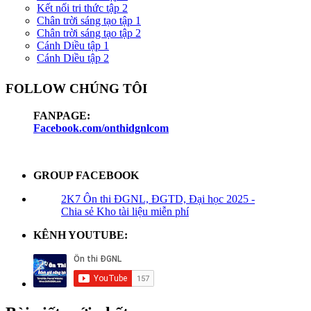
Kết nối tri thức tập 2
Chân trời sáng tạo tập 1
Chân trời sáng tạo tập 2
Cánh Diều tập 1
Cánh Diều tập 2
FOLLOW CHÚNG TÔI
FANPAGE:
Facebook.com/onthidgnlcom
GROUP FACEBOOK
2K7 Ôn thi ĐGNL, ĐGTD, Đại học 2025 -
Chia sẻ Kho tài liệu miễn phí
KÊNH YOUTUBE: