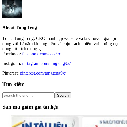
About
Tùng Teng
Tôi là Tùng Teng. CEO thành lập website và là Chuyên gia nội
dung với 12 năm kinh nghiệm và chịu trách nhiệm với những nội
dung hữu ích mang lại.
Facebook:
facebook.com/caca9x
Instagram:
instagram.com/tungteng9x/
Pinterest:
pinterest.com/tungteng9x/
Primary
Tìm kiếm
Sidebar
Search
the
site
Săn mã giảm giá tài liệu
...