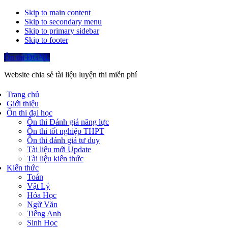
Skip to main content
Skip to secondary menu
Skip to primary sidebar
Skip to footer
Ôn thi ĐGNL
Website chia sẻ tài liệu luyện thi miễn phí
Trang chủ
Giới thiệu
Ôn thi đại học
Ôn thi Đánh giá năng lực
Ôn thi tốt nghiệp THPT
Ôn thi đánh giá tư duy
Tài liệu mới Update
Tài liệu kiến thức
Kiến thức
Toán
Vật Lý
Hóa Học
Ngữ Văn
Tiếng Anh
Sinh Học