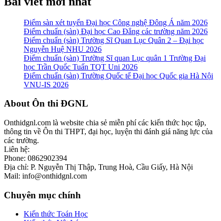
Bài viết mới nhất
Điểm sàn xét tuyển Đại học Công nghệ Đông Á năm 2026
Điểm chuẩn (sàn) Đại học Cao Đẳng các trường năm 2026
Điểm chuẩn (sàn) Trường Sĩ Quan Lục Quân 2 – Đại học
Nguyễn Huệ NHU 2026
Điểm chuẩn (sàn) Trường Sĩ quan Lục quân 1 Trường Đại
học Trần Quốc Tuấn TQT Uni 2026
Điểm chuẩn (sàn) Trường Quốc tế Đại học Quốc gia Hà Nội
VNU-IS 2026
Footer
About Ôn thi ĐGNL
Onthidgnl.com là website chia sẻ miễn phí các kiến thức học tập,
thông tin về Ôn thi THPT, đại học, luyện thi đánh giá năng lực của
các trường.
Liên hệ:
Phone: 0862902394
Địa chỉ: P. Nguyễn Thị Thập, Trung Hoà, Cầu Giấy, Hà Nội
Mail: info@onthidgnl.com
Chuyên mục chính
Kiến thức Toán Học