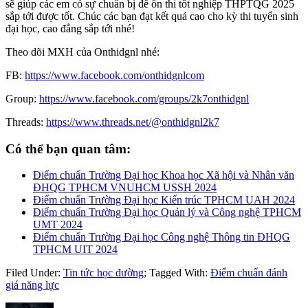
sẽ giúp các em có sự chuẩn bị để ôn thi tốt nghiệp THPTQG 2025
sắp tới được tốt. Chúc các bạn đạt kết quả cao cho kỳ thi tuyển sinh
đại học, cao đẳng sắp tới nhé!
Theo dõi MXH của Onthidgnl nhé:
FB:
https://www.facebook.com/onthidgnlcom
Group:
https://www.facebook.com/groups/2k7onthidgnl
Threads:
https://www.threads.net/@onthidgnl2k7
Có thể bạn quan tâm:
Điểm chuẩn Trường Đại học Khoa học Xã hội và Nhân văn
ĐHQG TPHCM VNUHCM USSH 2024
Điểm chuẩn Trường Đại học Kiến trúc TPHCM UAH 2024
Điểm chuẩn Trường Đại học Quản lý và Công nghệ TPHCM
UMT 2024
Điểm chuẩn Trường Đại học Công nghệ Thông tin ĐHQG
TPHCM UIT 2024
Filed Under:
Tin tức học đường
;
Tagged With:
Điểm chuẩn đánh
giá năng lực