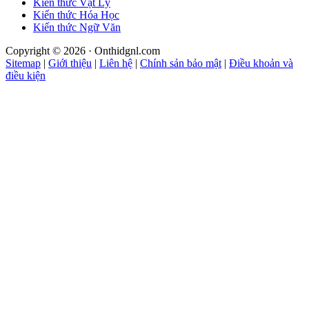
Kiến thức Vật Lý
Kiến thức Hóa Học
Kiến thức Ngữ Văn
Copyright © 2026 · Onthidgnl.com
Sitemap
|
Giới thiệu
|
Liên hệ
|
Chính sản bảo mật
|
Điều khoản và
điều kiện