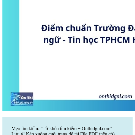
Mẹo tìm kiếm: "Từ khóa tìm kiếm + Onthidgnl.com".
Lưu ý! Kéo xuống cuối trang để tải File PDF (nếu có)