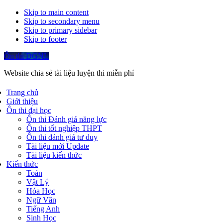
Skip to main content
Skip to secondary menu
Skip to primary sidebar
Skip to footer
Ôn thi ĐGNL
Website chia sẻ tài liệu luyện thi miễn phí
Trang chủ
Giới thiệu
Ôn thi đại học
Ôn thi Đánh giá năng lực
Ôn thi tốt nghiệp THPT
Ôn thi đánh giá tư duy
Tài liệu mới Update
Tài liệu kiến thức
Kiến thức
Toán
Vật Lý
Hóa Học
Ngữ Văn
Tiếng Anh
Sinh Học