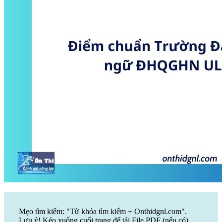
Mẹo tìm kiếm: "Từ khóa tìm kiếm + Onthidgnl.com".
Lưu ý! Kéo xuống cuối trang để tải File PDF (nếu có)