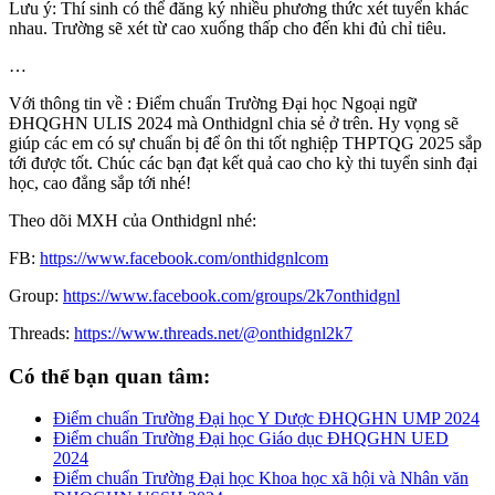
Lưu ý: Thí sinh có thể đăng ký nhiều phương thức xét tuyển khác
nhau. Trường sẽ xét từ cao xuống thấp cho đến khi đủ chỉ tiêu.
…
Với thông tin về : Điểm chuẩn Trường Đại học Ngoại ngữ
ĐHQGHN ULIS 2024 mà Onthidgnl chia sẻ ở trên. Hy vọng sẽ
giúp các em có sự chuẩn bị để ôn thi tốt nghiệp THPTQG 2025 sắp
tới được tốt. Chúc các bạn đạt kết quả cao cho kỳ thi tuyển sinh đại
học, cao đẳng sắp tới nhé!
Theo dõi MXH của Onthidgnl nhé:
FB:
https://www.facebook.com/onthidgnlcom
Group:
https://www.facebook.com/groups/2k7onthidgnl
Threads:
https://www.threads.net/@onthidgnl2k7
Có thể bạn quan tâm:
Điểm chuẩn Trường Đại học Y Dược ĐHQGHN UMP 2024
Điểm chuẩn Trường Đại học Giáo dục ĐHQGHN UED
2024
Điểm chuẩn Trường Đại học Khoa học xã hội và Nhân văn