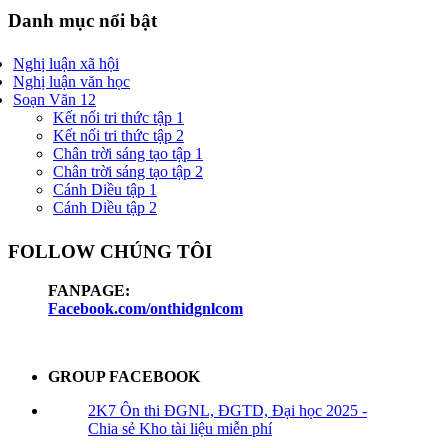
Danh mục nổi bật
Nghị luận xã hội
Nghị luận văn học
Soạn Văn 12
Kết nối tri thức tập 1
Kết nối tri thức tập 2
Chân trời sáng tạo tập 1
Chân trời sáng tạo tập 2
Cánh Diều tập 1
Cánh Diều tập 2
FOLLOW CHÚNG TÔI
FANPAGE:
Facebook.com/onthidgnlcom
GROUP FACEBOOK
2K7 Ôn thi ĐGNL, ĐGTD, Đại học 2025 -
Chia sẻ Kho tài liệu miễn phí