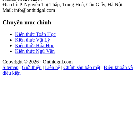
Địa chỉ: P. Nguyễn Thị Thập, Trung Hoà, Cầu Giấy, Hà Nội
Mail: info@onthidgnl.com
Chuyên mục chính
Kiến thức Toán Học
Kiến thức Vật Lý
Kiến thức Hóa Học
Kiến thức Ngữ Văn
Copyright © 2026 · Onthidgnl.com
Sitemap
|
Giới thiệu
|
Liên hệ
|
Chính sản bảo mật
|
Điều khoản và
điều kiện