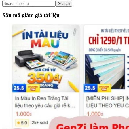
Sidebar
Search
the
site
Săn mã giảm giá tài liệu
...