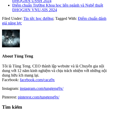
ĐHQGHN USSH 2024
Điểm chuẩn Trường Khoa học liên ngành và Nghệ thuật
ĐHQGHN VNU-SIS 2024
Filed Under:
Tin tức học đường
;
Tagged With:
Điểm chuẩn đánh
giá năng lực
About
Tùng Teng
Tôi là Tùng Teng. CEO thành lập website và là Chuyên gia nội
dung với 12 năm kinh nghiệm và chịu trách nhiệm với những nội
dung hữu ích mang lại.
Facebook:
facebook.com/caca9x
Instagram:
instagram.com/tungteng9x/
Pinterest:
pinterest.com/tungteng9x/
Primary
Tìm kiếm