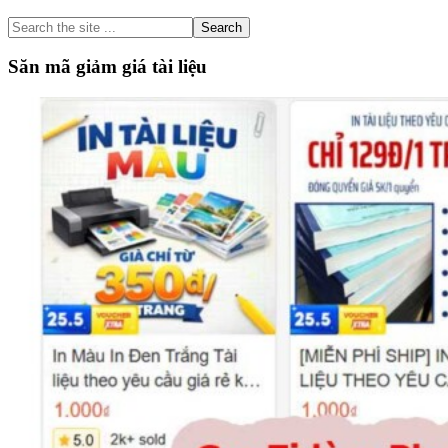
Sidebar
Search
the
site
Săn mã giảm giá tài liệu
...