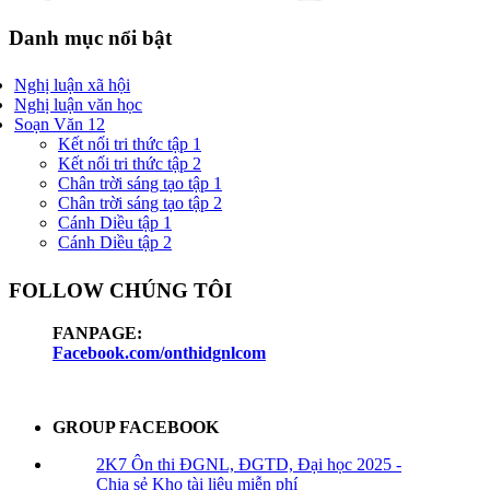
Danh mục nổi bật
Nghị luận xã hội
Nghị luận văn học
Soạn Văn 12
Kết nối tri thức tập 1
Kết nối tri thức tập 2
Chân trời sáng tạo tập 1
Chân trời sáng tạo tập 2
Cánh Diều tập 1
Cánh Diều tập 2
FOLLOW CHÚNG TÔI
FANPAGE:
Facebook.com/onthidgnlcom
GROUP FACEBOOK
2K7 Ôn thi ĐGNL, ĐGTD, Đại học 2025 -
Chia sẻ Kho tài liệu miễn phí