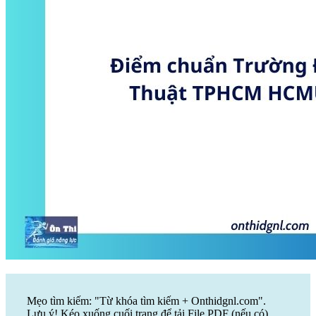
Mẹo tìm kiếm: "Từ khóa tìm kiếm + Onthidgnl.com".
Lưu ý! Kéo xuống cuối trang để tải File PDF (nếu có)