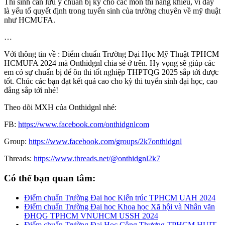
Thí sinh cần lưu ý chuẩn bị kỹ cho các môn thi năng khiếu, vì đây
là yếu tố quyết định trong tuyển sinh của trường chuyên về mỹ thuật
như HCMUFA.
…
Với thông tin về : Điểm chuẩn Trường Đại Học Mỹ Thuật TPHCM
HCMUFA 2024 mà Onthidgnl chia sẻ ở trên. Hy vọng sẽ giúp các
em có sự chuẩn bị để ôn thi tốt nghiệp THPTQG 2025 sắp tới được
tốt. Chúc các bạn đạt kết quả cao cho kỳ thi tuyển sinh đại học, cao
đẳng sắp tới nhé!
Theo dõi MXH của Onthidgnl nhé:
FB:
https://www.facebook.com/onthidgnlcom
Group:
https://www.facebook.com/groups/2k7onthidgnl
Threads:
https://www.threads.net/@onthidgnl2k7
Có thể bạn quan tâm:
Điểm chuẩn Trường Đại học Kiến trúc TPHCM UAH 2024
Điểm chuẩn Trường Đại học Khoa học Xã hội và Nhân văn
ĐHQG TPHCM VNUHCM USSH 2024
Điểm chuẩn Trường Đại Học Công Thương TPHCM HUIT