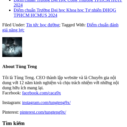
2024
Điểm chuẩn Trường Đại học Khoa học Tự nhiên ĐHQG
TPHCM HCMUS 2024
Filed Under:
Tin tức học đường
;
Tagged With:
Điểm chuẩn đánh
giá năng lực
About
Tùng Teng
Tôi là Tùng Teng. CEO thành lập website và là Chuyên gia nội
dung với 12 năm kinh nghiệm và chịu trách nhiệm với những nội
dung hữu ích mang lại.
Facebook:
facebook.com/caca9x
Instagram:
instagram.com/tungteng9x/
Pinterest:
pinterest.com/tungteng9x/
Primary
Tìm kiếm