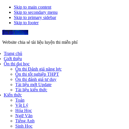
Skip to main content
Skip to secondary menu
Skip to primary sidebar
Skip to footer
Ôn thi ĐGNL
Website chia sẻ tài liệu luyện thi miễn phí
Trang chủ
Giới thiệu
Ôn thi đại học
Ôn thi Đánh giá năng lực
Ôn thi tốt nghiệp THPT
Ôn thi đánh giá tư duy
Tài liệu mới Update
Tài liệu kiến thức
Kiến thức
Toán
Vật Lý
Hóa Học
Ngữ Văn
Tiếng Anh
Sinh Học