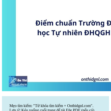
Mẹo tìm kiếm: "Từ khóa tìm kiếm + Onthidgnl.com".
Lưu ý! Kéo xuống cuối trang để tải File PDF (nếu có)