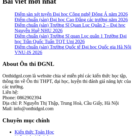
Bài viết mới nhất
Điểm sàn xét tuyển Đại học Công nghệ Đông Á năm 2026
Điểm chuẩn (sàn) Đại học Cao Đẳng các trường năm 2026
Điểm chuẩn (sàn) Trường Sĩ Quan Lục Quân 2 – Đại học
Nguyễn Huệ NHU 2026
Điểm chuẩn (sàn) Trường Sĩ quan Lục quân 1 Trường Đại
học Trần Quốc Tuấn TQT Uni 2026
Điểm chuẩn (sàn) Trường Quốc tế Đại học Quốc gia Hà Nội
VNU-IS 2026
Footer
About Ôn thi ĐGNL
Onthidgnl.com là website chia sẻ miễn phí các kiến thức học tập,
thông tin về Ôn thi THPT, đại học, luyện thi đánh giá năng lực của
các trường.
Liên hệ:
Phone: 0862902394
Địa chỉ: P. Nguyễn Thị Thập, Trung Hoà, Cầu Giấy, Hà Nội
Mail: info@onthidgnl.com
Chuyên mục chính
Kiến thức Toán Học