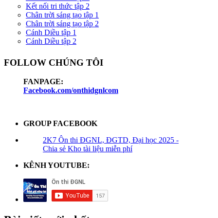
Kết nối tri thức tập 2
Chân trời sáng tạo tập 1
Chân trời sáng tạo tập 2
Cánh Diều tập 1
Cánh Diều tập 2
FOLLOW CHÚNG TÔI
FANPAGE:
Facebook.com/onthidgnlcom
GROUP FACEBOOK
2K7 Ôn thi ĐGNL, ĐGTD, Đại học 2025 -
Chia sẻ Kho tài liệu miễn phí
KÊNH YOUTUBE: