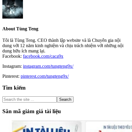
About
Tùng Teng
Tôi là Tùng Teng. CEO thành lập website và là Chuyên gia nội
dung với 12 năm kinh nghiệm và chịu trách nhiệm với những nội
dung hữu ích mang lại.
Facebook:
facebook.com/caca9x
Instagram:
instagram.com/tungteng9x/
Pinterest:
pinterest.com/tungteng9x/
Primary
Tìm kiếm
Sidebar
Search
the
site
Săn mã giảm giá tài liệu
...