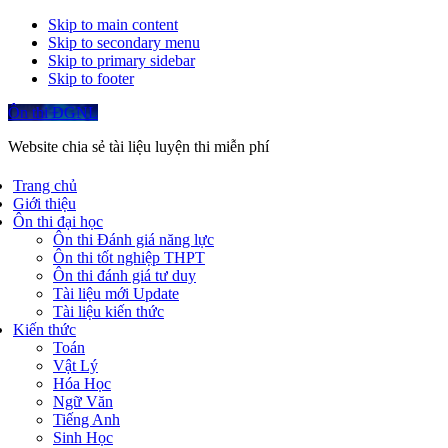
Skip to main content
Skip to secondary menu
Skip to primary sidebar
Skip to footer
Ôn thi ĐGNL
Website chia sẻ tài liệu luyện thi miễn phí
Trang chủ
Giới thiệu
Ôn thi đại học
Ôn thi Đánh giá năng lực
Ôn thi tốt nghiệp THPT
Ôn thi đánh giá tư duy
Tài liệu mới Update
Tài liệu kiến thức
Kiến thức
Toán
Vật Lý
Hóa Học
Ngữ Văn
Tiếng Anh
Sinh Học