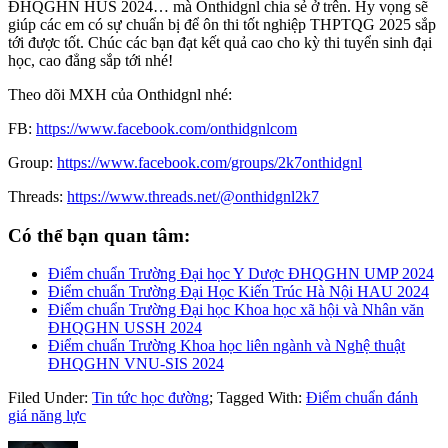
ĐHQGHN HUS 2024… mà Onthidgnl chia sẻ ở trên. Hy vọng sẽ
giúp các em có sự chuẩn bị để ôn thi tốt nghiệp THPTQG 2025 sắp
tới được tốt. Chúc các bạn đạt kết quả cao cho kỳ thi tuyển sinh đại
học, cao đẳng sắp tới nhé!
Theo dõi MXH của Onthidgnl nhé:
FB:
https://www.facebook.com/onthidgnlcom
Group:
https://www.facebook.com/groups/2k7onthidgnl
Threads:
https://www.threads.net/@onthidgnl2k7
Có thể bạn quan tâm:
Điểm chuẩn Trường Đại học Y Dược ĐHQGHN UMP 2024
Điểm chuẩn Trường Đại Học Kiến Trúc Hà Nội HAU 2024
Điểm chuẩn Trường Đại học Khoa học xã hội và Nhân văn
ĐHQGHN USSH 2024
Điểm chuẩn Trường Khoa học liên ngành và Nghệ thuật
ĐHQGHN VNU-SIS 2024
Filed Under:
Tin tức học đường
;
Tagged With:
Điểm chuẩn đánh
giá năng lực