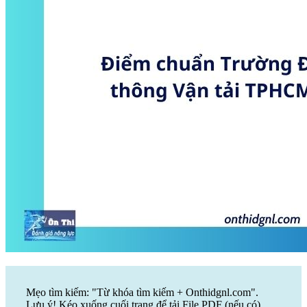
Mẹo tìm kiếm: "Từ khóa tìm kiếm + Onthidgnl.com".
Lưu ý! Kéo xuống cuối trang để tải File PDF (nếu có)