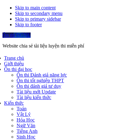
Skip to main content
Skip to secondary menu
Skip to primary sidebar
Skip to footer
Ôn thi ĐGNL
Website chia sẻ tài liệu luyện thi miễn phí
Trang chủ
Giới thiệu
Ôn thi đại học
Ôn thi Đánh giá năng lực
Ôn thi tốt nghiệp THPT
Ôn thi đánh giá tư duy
Tài liệu mới Update
Tài liệu kiến thức
Kiến thức
Toán
Vật Lý
Hóa Học
Ngữ Văn
Tiếng Anh
Sinh Học