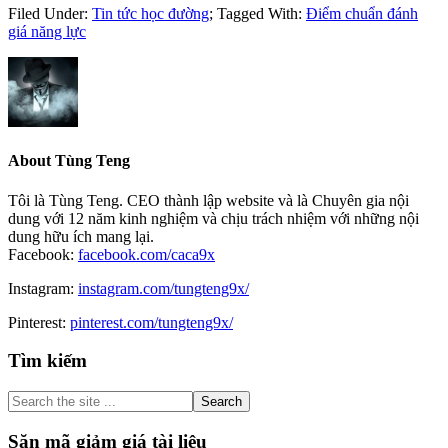
Filed Under:
Tin tức học đường
;
Tagged With:
Điểm chuẩn đánh
giá năng lực
About
Tùng Teng
Tôi là Tùng Teng. CEO thành lập website và là Chuyên gia nội
dung với 12 năm kinh nghiệm và chịu trách nhiệm với những nội
dung hữu ích mang lại.
Facebook:
facebook.com/caca9x
Instagram:
instagram.com/tungteng9x/
Pinterest:
pinterest.com/tungteng9x/
Primary
Tìm kiếm
Sidebar
Search
the
site
Săn mã giảm giá tài liệu