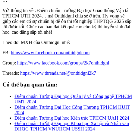
…
Với thông tin về : Điểm chuẩn Trường Đại học Giao thông Vận tải
TPHCM UTH 2024… mà Onthidgnl chia sẻ ở trên. Hy vọng sẽ
giúp các em có sự chuẩn bị để ôn thi tốt nghiệp THPTQG 2025 sắp
tới được tốt. Chúc các bạn đạt kết quả cao cho kỳ thi tuyển sinh đại
học, cao đẳng sắp tới nhé!
Theo dõi MXH của Onthidgnl nhé:
FB:
https://www.facebook.com/onthidgnlcom
Group:
https://www.facebook.com/groups/2k7onthidgnl
Threads:
https://www.threads.net/@onthidgnl2k7
Có thể bạn quan tâm:
Điểm chuẩn Trường Đại học Quản lý và Công nghệ TPHCM
UMT 2024
Điểm chuẩn Trường Đại Học Công Thương TPHCM HUIT
2024
Điểm chuẩn Trường Đại học Kiến trúc TPHCM UAH 2024
Điểm chuẩn Trường Đại học Khoa học Xã hội và Nhân văn
ĐHQG TPHCM VNUHCM USSH 2024