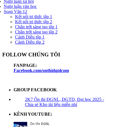
Nghị luận xã hội
Nghị luận văn học
Soạn Văn 12
Kết nối tri thức tập 1
Kết nối tri thức tập 2
Chân trời sáng tạo tập 1
Chân trời sáng tạo tập 2
Cánh Diều tập 1
Cánh Diều tập 2
FOLLOW CHÚNG TÔI
FANPAGE:
Facebook.com/onthidgnlcom
GROUP FACEBOOK
2K7 Ôn thi ĐGNL, ĐGTD, Đại học 2025 -
Chia sẻ Kho tài liệu miễn phí
KÊNH YOUTUBE: