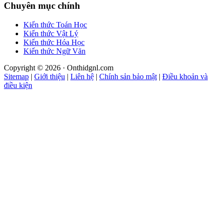
Chuyên mục chính
Kiến thức Toán Học
Kiến thức Vật Lý
Kiến thức Hóa Học
Kiến thức Ngữ Văn
Copyright © 2026 · Onthidgnl.com
Sitemap
|
Giới thiệu
|
Liên hệ
|
Chính sản bảo mật
|
Điều khoản và
điều kiện