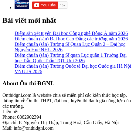
Bài viết mới nhất
Điểm sàn xét tuyển Đại học Công nghệ Đông Á năm 2026
Điểm chuẩn (sàn) Đại học Cao Đẳng các trường năm 2026
Điểm chuẩn (sàn) Trường Sĩ Quan Lục Quân 2 – Đại học
Nguyễn Huệ NHU 2026
Điểm chuẩn (sàn) Trường Sĩ quan Lục quân 1 Trường Đại
học Trần Quốc Tuấn TQT Uni 2026
Điểm chuẩn (sàn) Trường Quốc tế Đại học Quốc gia Hà Nội
VNU-IS 2026
Footer
About Ôn thi ĐGNL
Onthidgnl.com là website chia sẻ miễn phí các kiến thức học tập,
thông tin về Ôn thi THPT, đại học, luyện thi đánh giá năng lực của
các trường.
Liên hệ:
Phone: 0862902394
Địa chỉ: P. Nguyễn Thị Thập, Trung Hoà, Cầu Giấy, Hà Nội
Mail: info@onthidgnl.com