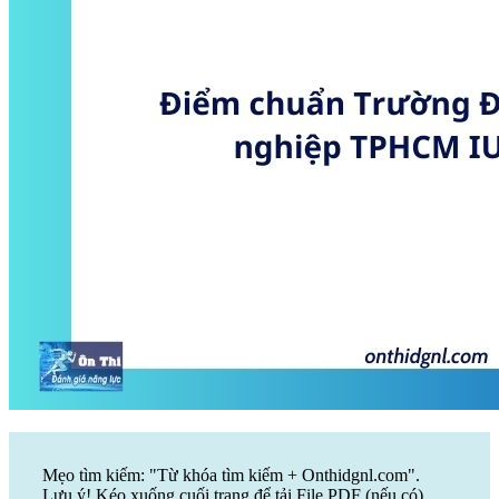
Mẹo tìm kiếm: "Từ khóa tìm kiếm + Onthidgnl.com".
Lưu ý! Kéo xuống cuối trang để tải File PDF (nếu có)