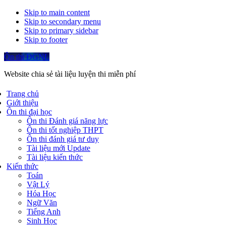
Skip to main content
Skip to secondary menu
Skip to primary sidebar
Skip to footer
Ôn thi ĐGNL
Website chia sẻ tài liệu luyện thi miễn phí
Trang chủ
Giới thiệu
Ôn thi đại học
Ôn thi Đánh giá năng lực
Ôn thi tốt nghiệp THPT
Ôn thi đánh giá tư duy
Tài liệu mới Update
Tài liệu kiến thức
Kiến thức
Toán
Vật Lý
Hóa Học
Ngữ Văn
Tiếng Anh
Sinh Học