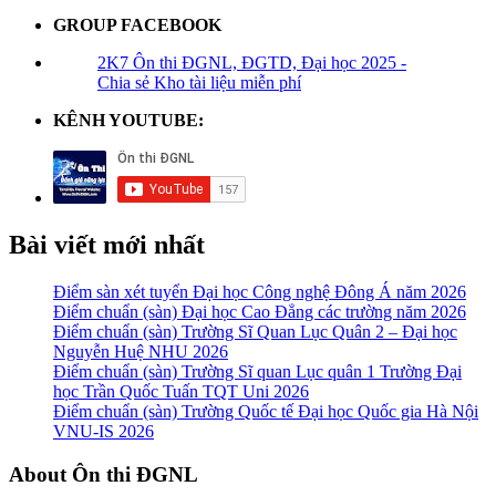
GROUP FACEBOOK
2K7 Ôn thi ĐGNL, ĐGTD, Đại học 2025 -
Chia sẻ Kho tài liệu miễn phí
KÊNH YOUTUBE:
Bài viết mới nhất
Điểm sàn xét tuyển Đại học Công nghệ Đông Á năm 2026
Điểm chuẩn (sàn) Đại học Cao Đẳng các trường năm 2026
Điểm chuẩn (sàn) Trường Sĩ Quan Lục Quân 2 – Đại học
Nguyễn Huệ NHU 2026
Điểm chuẩn (sàn) Trường Sĩ quan Lục quân 1 Trường Đại
học Trần Quốc Tuấn TQT Uni 2026
Điểm chuẩn (sàn) Trường Quốc tế Đại học Quốc gia Hà Nội
VNU-IS 2026
Footer
About Ôn thi ĐGNL