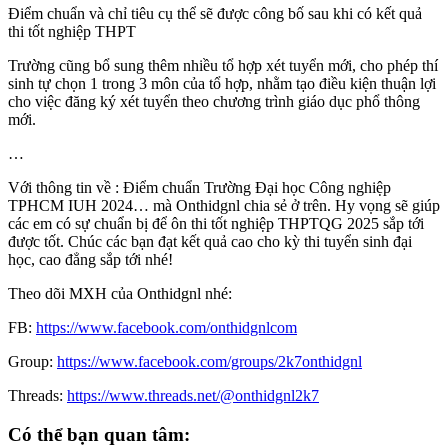
Điểm chuẩn và chỉ tiêu cụ thể sẽ được công bố sau khi có kết quả
thi tốt nghiệp THPT
Trường cũng bổ sung thêm nhiều tổ hợp xét tuyển mới, cho phép thí
sinh tự chọn 1 trong 3 môn của tổ hợp, nhằm tạo điều kiện thuận lợi
cho việc đăng ký xét tuyển theo chương trình giáo dục phổ thông
mới.
…
Với thông tin về : Điểm chuẩn Trường Đại học Công nghiệp
TPHCM IUH 2024… mà Onthidgnl chia sẻ ở trên. Hy vọng sẽ giúp
các em có sự chuẩn bị để ôn thi tốt nghiệp THPTQG 2025 sắp tới
được tốt. Chúc các bạn đạt kết quả cao cho kỳ thi tuyển sinh đại
học, cao đẳng sắp tới nhé!
Theo dõi MXH của Onthidgnl nhé:
FB:
https://www.facebook.com/onthidgnlcom
Group:
https://www.facebook.com/groups/2k7onthidgnl
Threads:
https://www.threads.net/@onthidgnl2k7
Có thể bạn quan tâm: