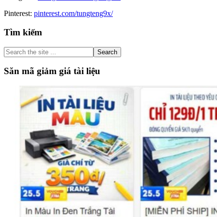
Pinterest:
pinterest.com/tungteng9x/
Primary
Tìm kiếm
Sidebar
Search
the
site
Săn mã giảm giá tài liệu
...