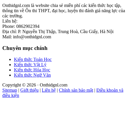
Onthidgnl.com là website chia sẻ miễn phí các kiến thức học tập,
thông tin về Ôn thi THPT, đại học, luyện thi đánh giá năng lực của
các trường.
Liên hệ:
Phone: 0862902394
Địa chỉ: P. Nguyễn Thị Thập, Trung Hoà, Cầu Giấy, Hà Nội
Mail: info@onthidgnl.com
Chuyên mục chính
Kiến thức Toán Học
Kiến thức Vật Lý
Kiến thức Hóa Học
Kiến thức Ngữ Văn
Copyright © 2026 · Onthidgnl.com
Sitemap
|
Giới thiệu
|
Liên hệ
|
Chính sản bảo mật
|
Điều khoản và
điều kiện