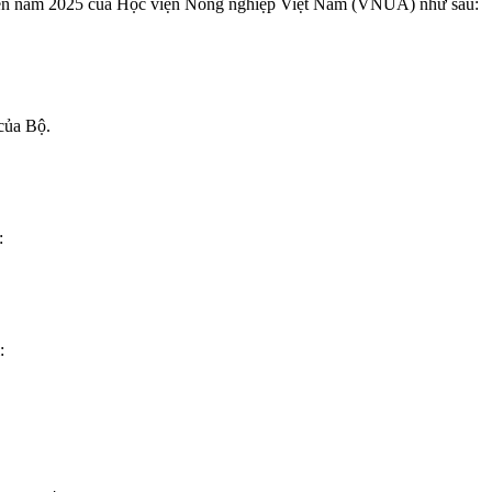
tuyển năm 2025 của Học viện Nông nghiệp Việt Nam (VNUA) như sau:
của Bộ.
:
: