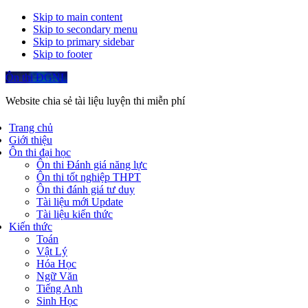
Skip to main content
Skip to secondary menu
Skip to primary sidebar
Skip to footer
Ôn thi ĐGNL
Website chia sẻ tài liệu luyện thi miễn phí
Trang chủ
Giới thiệu
Ôn thi đại học
Ôn thi Đánh giá năng lực
Ôn thi tốt nghiệp THPT
Ôn thi đánh giá tư duy
Tài liệu mới Update
Tài liệu kiến thức
Kiến thức
Toán
Vật Lý
Hóa Học
Ngữ Văn
Tiếng Anh
Sinh Học