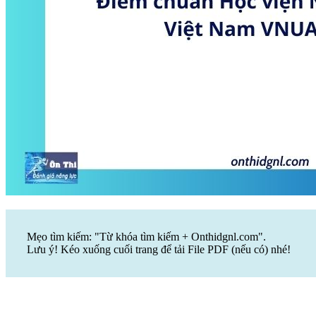
Mẹo tìm kiếm: "Từ khóa tìm kiếm + Onthidgnl.com".
Lưu ý! Kéo xuống cuối trang để tải File PDF (nếu có) nhé!