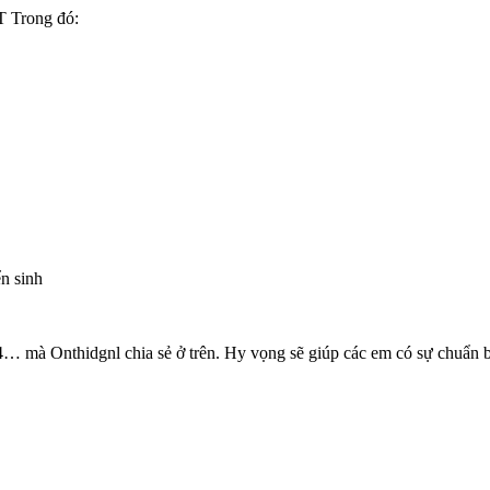
 Trong đó:
ển sinh
… mà Onthidgnl chia sẻ ở trên. Hy vọng sẽ giúp các em có sự chuẩn b