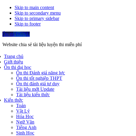
Skip to main content
Skip to secondary menu
Skip to primary sidebar
Skip to footer
Ôn thi ĐGNL
Website chia sẻ tài liệu luyện thi miễn phí
Trang chủ
Giới thiệu
Ôn thi đại học
Ôn thi Đánh giá năng lực
Ôn thi tốt nghiệp THPT
Ôn thi đánh giá tư duy
Tài liệu mới Update
Tài liệu kiến thức
Kiến thức
Toán
Vật Lý
Hóa Học
Ngữ Văn
Tiếng Anh
Sinh Học