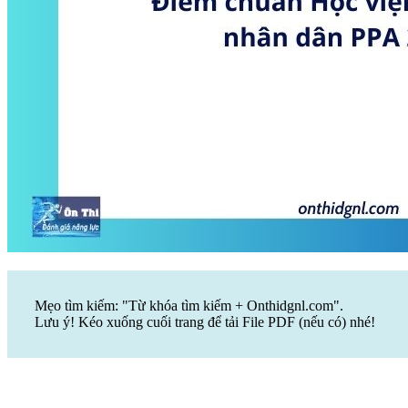
Mẹo tìm kiếm: "Từ khóa tìm kiếm + Onthidgnl.com".
Lưu ý! Kéo xuống cuối trang để tải File PDF (nếu có) nhé!