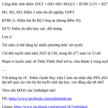
Công thức tính điểm: ĐXT = (M1+M2+M3)2/5 + BTBCA3/5 + ĐƯT
M1, M2, M3: Điểm 3 môn thi tốt nghiệp THPT
BTBCA: Điểm bài thi Bộ Công an (thang điểm 30)
ĐƯT: Điểm ưu tiên khu vực, đối tượng
Lưu ý:
Thí sinh có thể đăng ký nhiều phương thức xét tuyển
Chỉ tiêu tuyển sinh năm 2025 là 530, trong đó 477 nam và 53 nữ
Phạm vi tuyển sinh: từ Thừa Thiên Huế trở ra, chia thành 4 vùng tuy
…
Với thông tin về : Điểm chuẩn Học viện Cảnh sát nhân dân PPA 2024
đạt kết quả cao cho kỳ thi tuyển sinh đại học, cao đẳng sắp tới nhé!
Theo dõi MXH của Onthidgnl nhé:
FB:
https://www.facebook.com/onthidgnlcom
Group:
https://www.facebook.com/groups/2k7onthidgnl