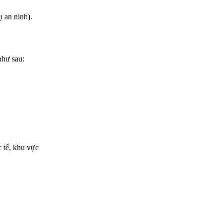
 an ninh).
như sau:
c tế, khu vực