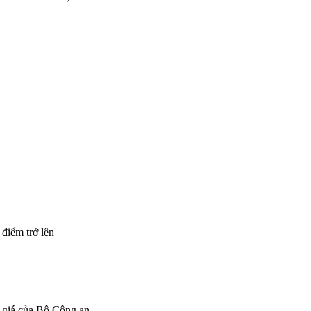
điểm trở lên
h giá của Bộ Công an