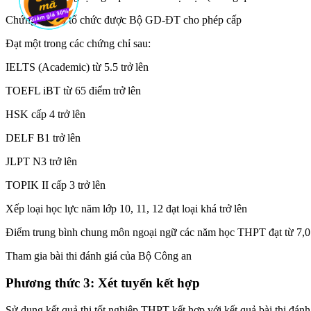
Chứng chỉ do tổ chức được Bộ GD-ĐT cho phép cấp
Đạt một trong các chứng chỉ sau:
IELTS (Academic) từ 5.5 trở lên
TOEFL iBT từ 65 điểm trở lên
HSK cấp 4 trở lên
DELF B1 trở lên
JLPT N3 trở lên
TOPIK II cấp 3 trở lên
Xếp loại học lực năm lớp 10, 11, 12 đạt loại khá trở lên
Điểm trung bình chung môn ngoại ngữ các năm học THPT đạt từ 7,0 
Tham gia bài thi đánh giá của Bộ Công an
Phương thức 3: Xét tuyển kết hợp
Sử dụng kết quả thi tốt nghiệp THPT kết hợp với kết quả bài thi đán