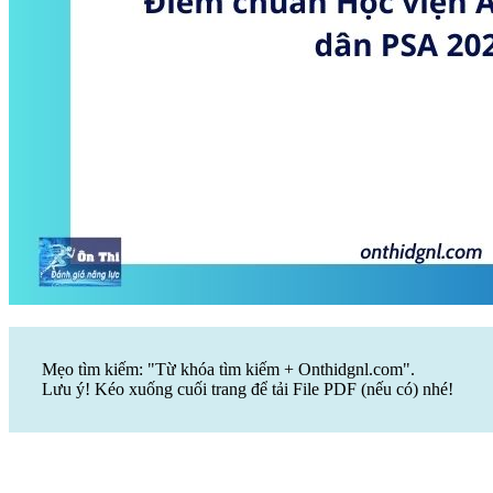
Mẹo tìm kiếm: "Từ khóa tìm kiếm + Onthidgnl.com".
Lưu ý! Kéo xuống cuối trang để tải File PDF (nếu có) nhé!