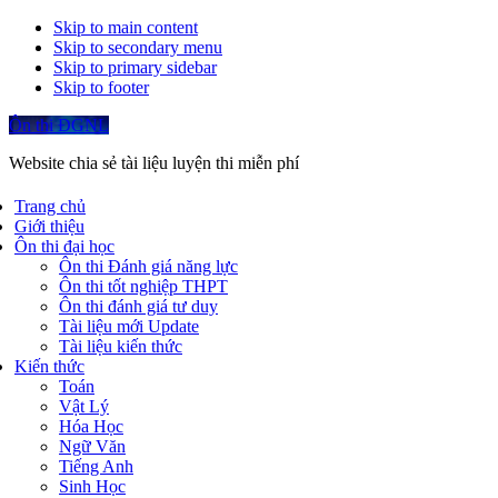
Skip to main content
Skip to secondary menu
Skip to primary sidebar
Skip to footer
Ôn thi ĐGNL
Website chia sẻ tài liệu luyện thi miễn phí
Trang chủ
Giới thiệu
Ôn thi đại học
Ôn thi Đánh giá năng lực
Ôn thi tốt nghiệp THPT
Ôn thi đánh giá tư duy
Tài liệu mới Update
Tài liệu kiến thức
Kiến thức
Toán
Vật Lý
Hóa Học
Ngữ Văn
Tiếng Anh
Sinh Học