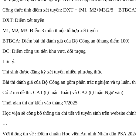
Công thức tính điểm xét tuyển: ĐXT = (M1+M2+M3)2/5 + BTBCA3
ĐXT: Điểm xét tuyển
M1, M2, M3: Điểm 3 môn thuộc tổ hợp xét tuyển
BTBCA: Điểm bài thi đánh giá của Bộ Công an (thang điểm 100)
ĐC: Điểm cộng ưu tiên khu vực, đối tượng
Lưu ý:
Thí sinh được đăng ký xét tuyển nhiều phương thức
Bài thi đánh giá của Bộ Công an gồm phần trắc nghiệm và tự luận, th
Có 2 mã đề thi: CA1 (tự luận Toán) và CA2 (tự luận Ngữ văn)
Thời gian thi dự kiến vào tháng 7/2025
Học viện sẽ công bố thông tin chi tiết về tuyển sinh trên website ch
…
Với thông tin về : Điểm chuẩn Học viện An ninh Nhân dân PSA 2024…