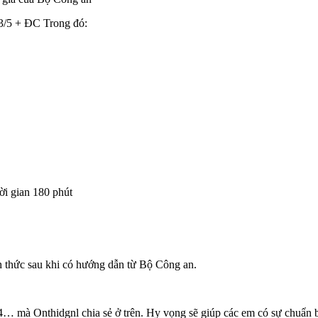
/5 + ĐC Trong đó:
ời gian 180 phút
ính thức sau khi có hướng dẫn từ Bộ Công an.
 mà Onthidgnl chia sẻ ở trên. Hy vọng sẽ giúp các em có sự chuẩn b