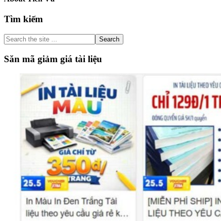
Primary
Tìm kiếm
Sidebar
Search
the
site
Săn mã giảm giá tài liệu
...