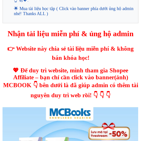
👆 🚀💖.
🌟 Mua tài liệu học tập ( Click vào banner phía dưới ủng hộ admin
nhé! Thanks ALL )
Nhận tài liệu miễn phí & ủng hộ admin
👉 Website này chia sẻ tài liệu miễn phí & không
bán khóa học!
💖 Để duy trì website, mình tham gia Shopee
Affiliate – bạn chỉ cần click vào banner(ảnh)
MCBOOK 👇 bên dưới là đã giúp admin có thêm tài
nguyên duy trì web rồi! 👇 👇 👇