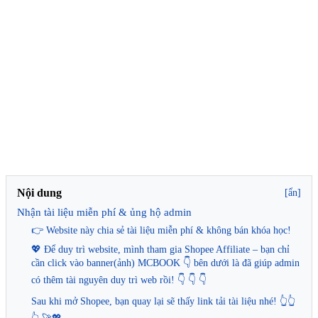
Nội dung
[ẩn]
Nhận tài liệu miễn phí & ủng hộ admin
👉 Website này chia sẻ tài liệu miễn phí & không bán khóa học!
💖 Để duy trì website, mình tham gia Shopee Affiliate – bạn chỉ
cần click vào banner(ảnh) MCBOOK 👇 bên dưới là đã giúp admin
có thêm tài nguyên duy trì web rồi! 👇 👇 👇
Sau khi mở Shopee, bạn quay lại sẽ thấy link tải tài liệu nhé! 👆👆