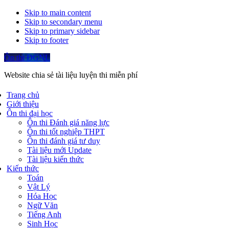
Skip to main content
Skip to secondary menu
Skip to primary sidebar
Skip to footer
Ôn thi ĐGNL
Website chia sẻ tài liệu luyện thi miễn phí
Trang chủ
Giới thiệu
Ôn thi đại học
Ôn thi Đánh giá năng lực
Ôn thi tốt nghiệp THPT
Ôn thi đánh giá tư duy
Tài liệu mới Update
Tài liệu kiến thức
Kiến thức
Toán
Vật Lý
Hóa Học
Ngữ Văn
Tiếng Anh
Sinh Học