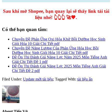
Sau khi mở Shopee, bạn quay lại sẽ thấy link tải tài
liệu nhé! 👆👆👆 🚀💖.
Có thể bạn quan tâm:
Chuyên Đề Phản Ứng Oxi Hóa Khử Bồi Dưỡng Học Sinh
Giỏi Hóa 10 Giải Chi Tiết pdf
Chuyên Đề Năng Lượng Của Phản Ứng Hóa Học Bồi
Dưỡng Học Sinh Giỏi Hóa 10 Giải Chi Tiết pdf
Đề Ôn Thi Đánh Giá Năng Lực Năm 2025 Môn Tiếng Anh
Giải Chi Tiết Đề 1 pdf
Đề Ôn Thi Đánh Giá Năng Lực 2025 Môn Tiếng Anh Giải
Chi Tiết Đề 2 pdf
Filed Under:
Update mới tài liệu
;
Tagged With:
tài liệu ẩn
About
Tiến Vũ