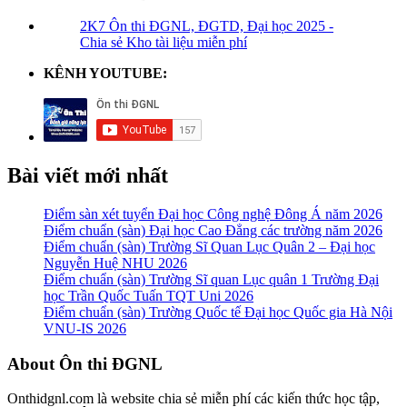
2K7 Ôn thi ĐGNL, ĐGTD, Đại học 2025 -
Chia sẻ Kho tài liệu miễn phí
KÊNH YOUTUBE:
Bài viết mới nhất
Điểm sàn xét tuyển Đại học Công nghệ Đông Á năm 2026
Điểm chuẩn (sàn) Đại học Cao Đẳng các trường năm 2026
Điểm chuẩn (sàn) Trường Sĩ Quan Lục Quân 2 – Đại học
Nguyễn Huệ NHU 2026
Điểm chuẩn (sàn) Trường Sĩ quan Lục quân 1 Trường Đại
học Trần Quốc Tuấn TQT Uni 2026
Điểm chuẩn (sàn) Trường Quốc tế Đại học Quốc gia Hà Nội
VNU-IS 2026
Footer
About Ôn thi ĐGNL
Onthidgnl.com là website chia sẻ miễn phí các kiến thức học tập,