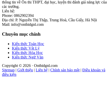
thông tin về Ôn thi THPT, đại học, luyện thi đánh giá năng lực của
các trường.
Liên hệ:
Phone: 0862902394
Địa chỉ: P. Nguyễn Thị Thập, Trung Hoà, Cầu Giấy, Hà Nội
Mail: info@onthidgnl.com
Chuyên mục chính
Kiến thức Toán Học
Kiến thức Vật Lý
Kiến thức Hóa Học
Kiến thức Ngữ Văn
Copyright © 2026 · Onthidgnl.com
Sitemap
|
Giới thiệu
|
Liên hệ
|
Chính sản bảo mật
|
Điều khoản và
điều kiện