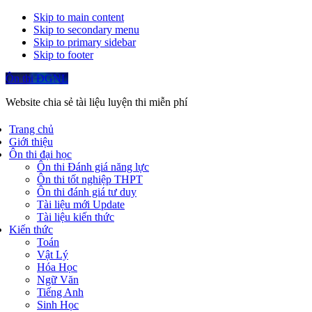
Skip to main content
Skip to secondary menu
Skip to primary sidebar
Skip to footer
Ôn thi ĐGNL
Website chia sẻ tài liệu luyện thi miễn phí
Trang chủ
Giới thiệu
Ôn thi đại học
Ôn thi Đánh giá năng lực
Ôn thi tốt nghiệp THPT
Ôn thi đánh giá tư duy
Tài liệu mới Update
Tài liệu kiến thức
Kiến thức
Toán
Vật Lý
Hóa Học
Ngữ Văn
Tiếng Anh
Sinh Học