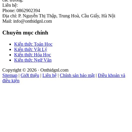
Liên hệ:
Phone: 0862902394
Địa chỉ: P. Nguyễn Thị Thập, Trung Hoà, Cầu Giấy, Hà Nội
Mail: info@onthidgnl.com
Chuyên mục chính
Kiến thức Toán Học
Kiến thức Vật Lý
Kiến thức Hóa Học
Kiến thức Ngữ Văn
Copyright © 2026 · Onthidgnl.com
Sitemap
|
Giới thiệu
|
Liên hệ
|
Chính sản bảo mật
|
Điều khoản và
điều kiện