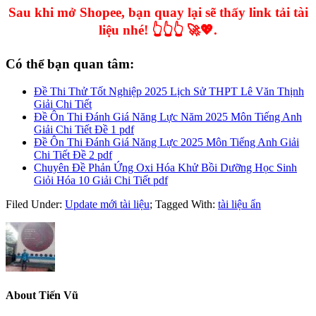
Sau khi mở Shopee, bạn quay lại sẽ thấy link tải tài
liệu nhé! 👆👆👆 🚀💖.
Có thể bạn quan tâm:
Đề Thi Thử Tốt Nghiệp 2025 Lịch Sử THPT Lê Văn Thịnh
Giải Chi Tiết
Đề Ôn Thi Đánh Giá Năng Lực Năm 2025 Môn Tiếng Anh
Giải Chi Tiết Đề 1 pdf
Đề Ôn Thi Đánh Giá Năng Lực 2025 Môn Tiếng Anh Giải
Chi Tiết Đề 2 pdf
Chuyên Đề Phản Ứng Oxi Hóa Khử Bồi Dưỡng Học Sinh
Giỏi Hóa 10 Giải Chi Tiết pdf
Filed Under:
Update mới tài liệu
;
Tagged With:
tài liệu ẩn
About
Tiến Vũ