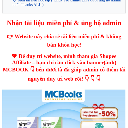
🌟 Mua tài liệu học tập ( Click vào banner phía dưới ủng hộ admin
nhé! Thanks ALL )
Nhận tài liệu miễn phí & ủng hộ admin
👉 Website này chia sẻ tài liệu miễn phí & không
bán khóa học!
💖 Để duy trì website, mình tham gia Shopee
Affiliate – bạn chỉ cần click vào banner(ảnh)
MCBOOK 👇 bên dưới là đã giúp admin có thêm tài
nguyên duy trì web rồi! 👇 👇 👇