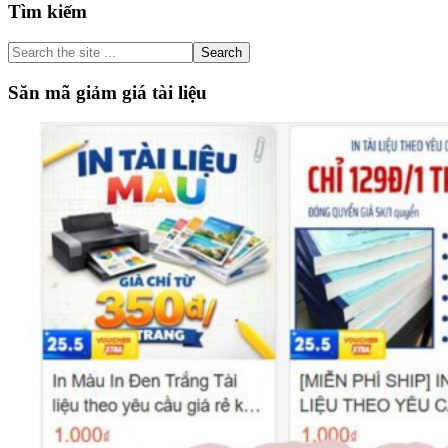
Primary
Tìm kiếm
Sidebar
Search
the
site
Săn mã giảm giá tài liệu
...