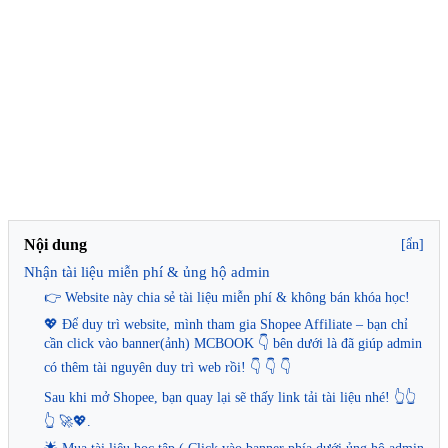
Nội dung
[ẩn]
Nhận tài liệu miễn phí & ủng hộ admin
👉 Website này chia sẻ tài liệu miễn phí & không bán khóa học!
💖 Để duy trì website, mình tham gia Shopee Affiliate – bạn chỉ
cần click vào banner(ảnh) MCBOOK 👇 bên dưới là đã giúp admin
có thêm tài nguyên duy trì web rồi! 👇 👇 👇
Sau khi mở Shopee, bạn quay lại sẽ thấy link tải tài liệu nhé! 👆👆
👆 🚀💖.