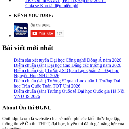
2K7 Ôn thi ĐGNL, ĐGTD, Đại học 2025 -
Chia sẻ Kho tài liệu miễn phí
KÊNH YOUTUBE:
Bài viết mới nhất
Điểm sàn xét tuyển Đại học Công nghệ Đông Á năm 2026
Điểm chuẩn (sàn) Đại học Cao Đẳng các trường năm 2026
Điểm chuẩn (sàn) Trường Sĩ Quan Lục Quân 2 – Đại học
Nguyễn Huệ NHU 2026
Điểm chuẩn (sàn) Trường Sĩ quan Lục quân 1 Trường Đại
học Trần Quốc Tuấn TQT Uni 2026
Điểm chuẩn (sàn) Trường Quốc tế Đại học Quốc gia Hà Nội
VNU-IS 2026
Footer
About Ôn thi ĐGNL
Onthidgnl.com là website chia sẻ miễn phí các kiến thức học tập,
thông tin về Ôn thi THPT, đại học, luyện thi đánh giá năng lực của
các trường.