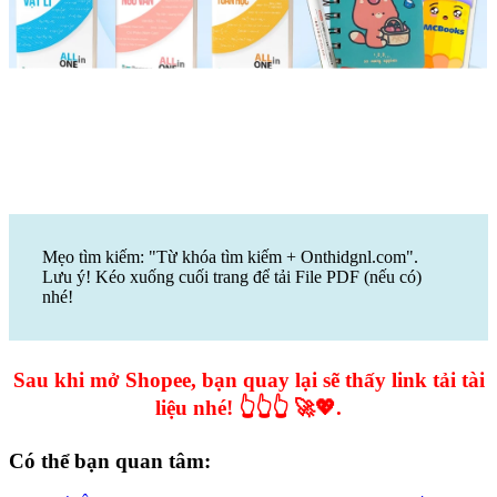
Mẹo tìm kiếm: "Từ khóa tìm kiếm + Onthidgnl.com".
Lưu ý! Kéo xuống cuối trang để tải File PDF (nếu có)
nhé!
Sau khi mở Shopee, bạn quay lại sẽ thấy link tải tài
liệu nhé! 👆👆👆 🚀💖.
Có thể bạn quan tâm: