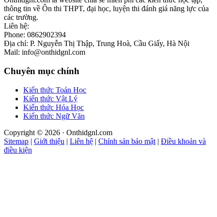
thông tin về Ôn thi THPT, đại học, luyện thi đánh giá năng lực của
các trường.
Liên hệ:
Phone: 0862902394
Địa chỉ: P. Nguyễn Thị Thập, Trung Hoà, Cầu Giấy, Hà Nội
Mail: info@onthidgnl.com
Chuyên mục chính
Kiến thức Toán Học
Kiến thức Vật Lý
Kiến thức Hóa Học
Kiến thức Ngữ Văn
Copyright © 2026 · Onthidgnl.com
Sitemap
|
Giới thiệu
|
Liên hệ
|
Chính sản bảo mật
|
Điều khoản và
điều kiện