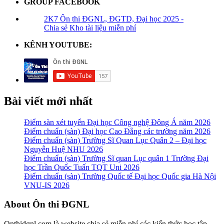
GROUP FACEBOOK
2K7 Ôn thi ĐGNL, ĐGTD, Đại học 2025 -
Chia sẻ Kho tài liệu miễn phí
KÊNH YOUTUBE:
Bài viết mới nhất
Điểm sàn xét tuyển Đại học Công nghệ Đông Á năm 2026
Điểm chuẩn (sàn) Đại học Cao Đẳng các trường năm 2026
Điểm chuẩn (sàn) Trường Sĩ Quan Lục Quân 2 – Đại học
Nguyễn Huệ NHU 2026
Điểm chuẩn (sàn) Trường Sĩ quan Lục quân 1 Trường Đại
học Trần Quốc Tuấn TQT Uni 2026
Điểm chuẩn (sàn) Trường Quốc tế Đại học Quốc gia Hà Nội
VNU-IS 2026
Footer
About Ôn thi ĐGNL
Onthidgnl.com là website chia sẻ miễn phí các kiến thức học tập,