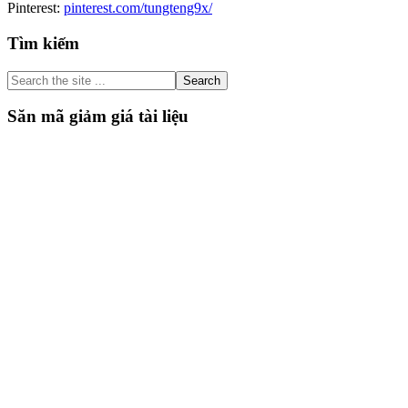
Pinterest:
pinterest.com/tungteng9x/
Primary
Tìm kiếm
Sidebar
Search
the
site
Săn mã giảm giá tài liệu
...