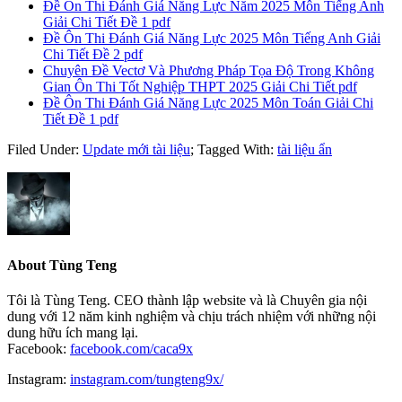
Đề Ôn Thi Đánh Giá Năng Lực Năm 2025 Môn Tiếng Anh
Giải Chi Tiết Đề 1 pdf
Đề Ôn Thi Đánh Giá Năng Lực 2025 Môn Tiếng Anh Giải
Chi Tiết Đề 2 pdf
Chuyên Đề Vectơ Và Phương Pháp Tọa Độ Trong Không
Gian Ôn Thi Tốt Nghiệp THPT 2025 Giải Chi Tiết pdf
Đề Ôn Thi Đánh Giá Năng Lực 2025 Môn Toán Giải Chi
Tiết Đề 1 pdf
Filed Under:
Update mới tài liệu
;
Tagged With:
tài liệu ẩn
About
Tùng Teng
Tôi là Tùng Teng. CEO thành lập website và là Chuyên gia nội
dung với 12 năm kinh nghiệm và chịu trách nhiệm với những nội
dung hữu ích mang lại.
Facebook:
facebook.com/caca9x
Instagram:
instagram.com/tungteng9x/