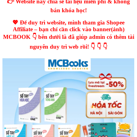
👉 Website này chia sẻ tài liệu miễn phí & không
bán khóa học!
💖 Để duy trì website, mình tham gia Shopee
Affiliate – bạn chỉ cần click vào banner(ảnh)
MCBOOK 👇 bên dưới là đã giúp admin có thêm tài
nguyên duy trì web rồi! 👇 👇 👇