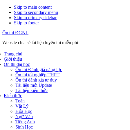
Skip to main content
Skip to secondary menu
Skip to primary sidebar
Skip to footer
Ôn thi ĐGNL
Website chia sẻ tài liệu luyện thi miễn phí
Trang chủ
Giới thiệu
Ôn thi đại học
Ôn thi Đánh giá năng lực
Ôn thi tốt nghiệp THPT
Ôn thi đánh giá tư duy
Tài liệu mới Update
Tài liệu kiến thức
Kiến thức
Toán
Vật Lý
Hóa Học
Ngữ Văn
Tiếng Anh
Sinh Học