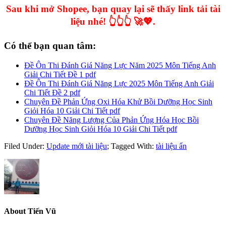
Sau khi mở Shopee, bạn quay lại sẽ thấy link tải tài
liệu nhé! 👆👆👆 🚀💖.
Có thể bạn quan tâm:
Đề Ôn Thi Đánh Giá Năng Lực Năm 2025 Môn Tiếng Anh
Giải Chi Tiết Đề 1 pdf
Đề Ôn Thi Đánh Giá Năng Lực 2025 Môn Tiếng Anh Giải
Chi Tiết Đề 2 pdf
Chuyên Đề Phản Ứng Oxi Hóa Khử Bồi Dưỡng Học Sinh
Giỏi Hóa 10 Giải Chi Tiết pdf
Chuyên Đề Năng Lượng Của Phản Ứng Hóa Học Bồi
Dưỡng Học Sinh Giỏi Hóa 10 Giải Chi Tiết pdf
Filed Under:
Update mới tài liệu
;
Tagged With:
tài liệu ẩn
About
Tiến Vũ