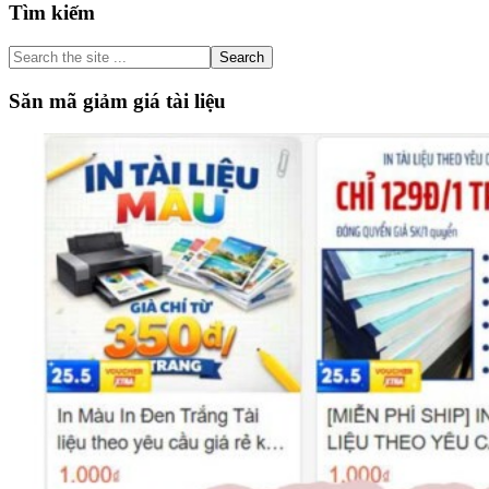
Primary
Tìm kiếm
Sidebar
Search
the
site
Săn mã giảm giá tài liệu
...