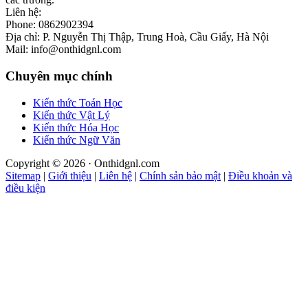
Liên hệ:
Phone: 0862902394
Địa chỉ: P. Nguyễn Thị Thập, Trung Hoà, Cầu Giấy, Hà Nội
Mail: info@onthidgnl.com
Chuyên mục chính
Kiến thức Toán Học
Kiến thức Vật Lý
Kiến thức Hóa Học
Kiến thức Ngữ Văn
Copyright © 2026 · Onthidgnl.com
Sitemap
|
Giới thiệu
|
Liên hệ
|
Chính sản bảo mật
|
Điều khoản và
điều kiện