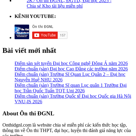
2K7 Ôn thi ĐGNL, ĐGTD, Đại học 2025 -
Chia sẻ Kho tài liệu miễn phí
KÊNH YOUTUBE:
Bài viết mới nhất
Điểm sàn xét tuyển Đại học Công nghệ Đông Á năm 2026
Điểm chuẩn (sàn) Đại học Cao Đẳng các trường năm 2026
Điểm chuẩn (sàn) Trường Sĩ Quan Lục Quân 2 – Đại học
Nguyễn Huệ NHU 2026
Điểm chuẩn (sàn) Trường Sĩ quan Lục quân 1 Trường Đại
học Trần Quốc Tuấn TQT Uni 2026
Điểm chuẩn (sàn) Trường Quốc tế Đại học Quốc gia Hà Nội
VNU-IS 2026
Footer
About Ôn thi ĐGNL
Onthidgnl.com là website chia sẻ miễn phí các kiến thức học tập,
thông tin về Ôn thi THPT, đại học, luyện thi đánh giá năng lực của
các trường.