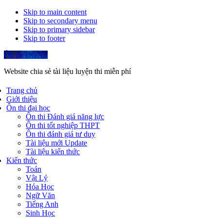
Skip to main content
Skip to secondary menu
Skip to primary sidebar
Skip to footer
Ôn thi ĐGNL
Website chia sẻ tài liệu luyện thi miễn phí
Trang chủ
Giới thiệu
Ôn thi đại học
Ôn thi Đánh giá năng lực
Ôn thi tốt nghiệp THPT
Ôn thi đánh giá tư duy
Tài liệu mới Update
Tài liệu kiến thức
Kiến thức
Toán
Vật Lý
Hóa Học
Ngữ Văn
Tiếng Anh
Sinh Học