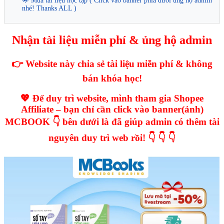
🌟 Mua tài liệu học tập ( Click vào banner phía dưới ủng hộ admin
nhé! Thanks ALL )
Nhận tài liệu miễn phí & ủng hộ admin
👉 Website này chia sẻ tài liệu miễn phí & không
bán khóa học!
💖 Để duy trì website, mình tham gia Shopee
Affiliate – bạn chỉ cần click vào banner(ảnh)
MCBOOK 👇 bên dưới là đã giúp admin có thêm tài
nguyên duy trì web rồi! 👇 👇 👇