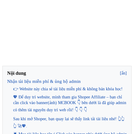
Nội dung
[ẩn]
Nhận tài liệu miễn phí & ủng hộ admin
👉 Website này chia sẻ tài liệu miễn phí & không bán khóa học!
💖 Để duy trì website, mình tham gia Shopee Affiliate – bạn chỉ
cần click vào banner(ảnh) MCBOOK 👇 bên dưới là đã giúp admin
có thêm tài nguyên duy trì web rồi! 👇 👇 👇
Sau khi mở Shopee, bạn quay lại sẽ thấy link tải tài liệu nhé! 👆👆
👆 🚀💖.