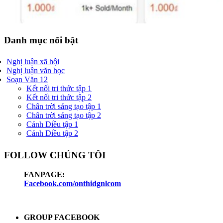
Danh mục nổi bật
Nghị luận xã hội
Nghị luận văn học
Soạn Văn 12
Kết nối tri thức tập 1
Kết nối tri thức tập 2
Chân trời sáng tạo tập 1
Chân trời sáng tạo tập 2
Cánh Diều tập 1
Cánh Diều tập 2
FOLLOW CHÚNG TÔI
FANPAGE:
Facebook.com/onthidgnlcom
GROUP FACEBOOK