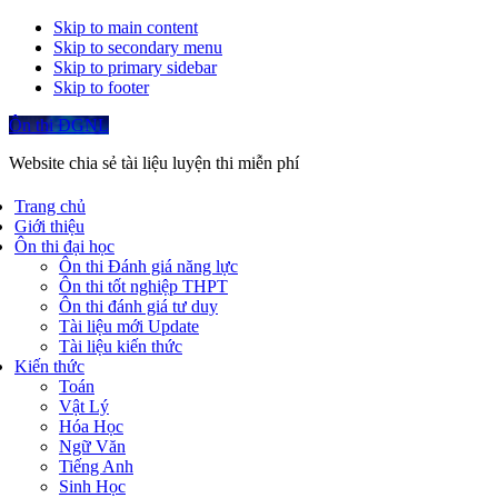
Skip to main content
Skip to secondary menu
Skip to primary sidebar
Skip to footer
Ôn thi ĐGNL
Website chia sẻ tài liệu luyện thi miễn phí
Trang chủ
Giới thiệu
Ôn thi đại học
Ôn thi Đánh giá năng lực
Ôn thi tốt nghiệp THPT
Ôn thi đánh giá tư duy
Tài liệu mới Update
Tài liệu kiến thức
Kiến thức
Toán
Vật Lý
Hóa Học
Ngữ Văn
Tiếng Anh
Sinh Học