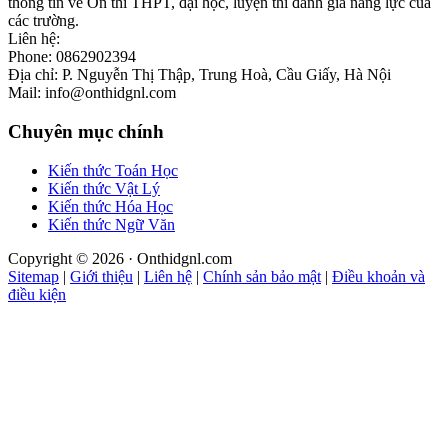
thông tin về Ôn thi THPT, đại học, luyện thi đánh giá năng lực của
các trường.
Liên hệ:
Phone: 0862902394
Địa chỉ: P. Nguyễn Thị Thập, Trung Hoà, Cầu Giấy, Hà Nội
Mail: info@onthidgnl.com
Chuyên mục chính
Kiến thức Toán Học
Kiến thức Vật Lý
Kiến thức Hóa Học
Kiến thức Ngữ Văn
Copyright © 2026 · Onthidgnl.com
Sitemap
|
Giới thiệu
|
Liên hệ
|
Chính sản bảo mật
|
Điều khoản và
điều kiện