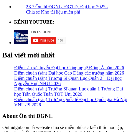
2K7 Ôn thi ĐGNL, ĐGTD, Đại học 2025 -
Chia sẻ Kho tài liệu miễn phí
KÊNH YOUTUBE:
Bài viết mới nhất
Điểm sàn xét tuyển Đại học Công nghệ Đông Á năm 2026
Điểm chuẩn (sàn) Đại học Cao Đẳng các trường năm 2026
Điểm chuẩn (sàn) Trường Sĩ Quan Lục Quân 2 – Đại học
Nguyễn Huệ NHU 2026
Điểm chuẩn (sàn) Trường Sĩ quan Lục quân 1 Trường Đại
học Trần Quốc Tuấn TQT Uni 2026
Điểm chuẩn (sàn) Trường Quốc tế Đại học Quốc gia Hà Nội
VNU-IS 2026
Footer
About Ôn thi ĐGNL
Onthidgnl.com là website chia sẻ miễn phí các kiến thức học tập,