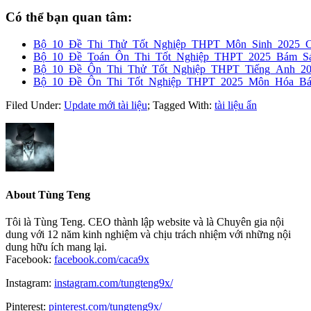
Có thể bạn quan tâm:
Bộ_10_Đề_Thi_Thử_Tốt_Nghiệp_THPT_Môn_Sinh_2025_
Bộ_10_Đề_Toán_Ôn_Thi_Tốt_Nghiệp_THPT_2025_Bám_Sát
Bộ_10_Đề_Ôn_Thi_Thử_Tốt_Nghiệp_THPT_Tiếng_Anh_2
Bộ_10_Đề_Ôn_Thi_Tốt_Nghiệp_THPT_2025_Môn_Hóa_Bám
Filed Under:
Update mới tài liệu
;
Tagged With:
tài liệu ẩn
About
Tùng Teng
Tôi là Tùng Teng. CEO thành lập website và là Chuyên gia nội
dung với 12 năm kinh nghiệm và chịu trách nhiệm với những nội
dung hữu ích mang lại.
Facebook:
facebook.com/caca9x
Instagram:
instagram.com/tungteng9x/
Pinterest:
pinterest.com/tungteng9x/