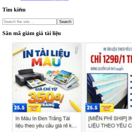
Primary
Tìm kiếm
Sidebar
Search
the
site
Săn mã giảm giá tài liệu
...