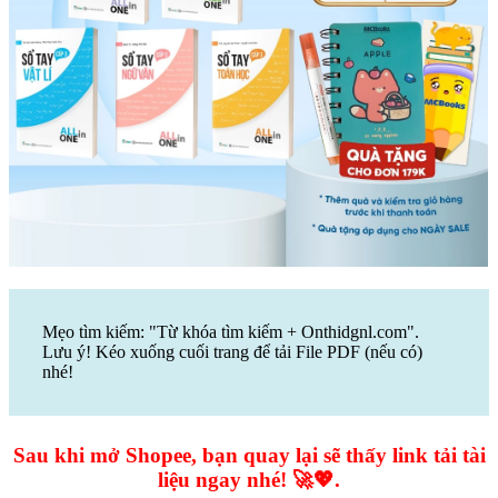
Mẹo tìm kiếm: "Từ khóa tìm kiếm + Onthidgnl.com".
Lưu ý! Kéo xuống cuối trang để tải File PDF (nếu có)
nhé!
Sau khi mở Shopee, bạn quay lại sẽ thấy link tải tài
liệu ngay nhé! 🚀💖.