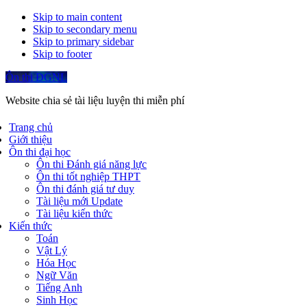
Skip to main content
Skip to secondary menu
Skip to primary sidebar
Skip to footer
Ôn thi ĐGNL
Website chia sẻ tài liệu luyện thi miễn phí
Trang chủ
Giới thiệu
Ôn thi đại học
Ôn thi Đánh giá năng lực
Ôn thi tốt nghiệp THPT
Ôn thi đánh giá tư duy
Tài liệu mới Update
Tài liệu kiến thức
Kiến thức
Toán
Vật Lý
Hóa Học
Ngữ Văn
Tiếng Anh
Sinh Học