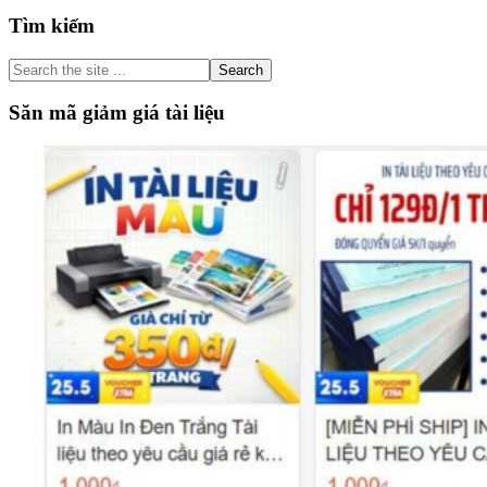
Primary
Tìm kiếm
Sidebar
Search
the
site
Săn mã giảm giá tài liệu
...