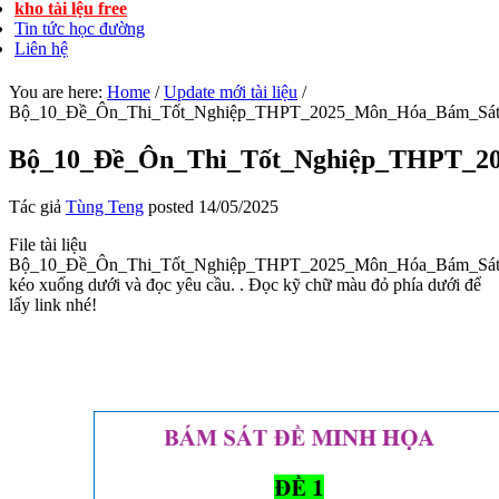
kho tài lệu free
Tin tức học đường
Liên hệ
You are here:
Home
/
Update mới tài liệu
/
Bộ_10_Đề_Ôn_Thi_Tốt_Nghiệp_THPT_2025_Môn_Hóa_Bám_Sát_
Bộ_10_Đề_Ôn_Thi_Tốt_Nghiệp_THPT_20
Tác giả
Tùng Teng
posted
14/05/2025
File tài liệu
Bộ_10_Đề_Ôn_Thi_Tốt_Nghiệp_THPT_2025_Môn_Hóa_Bám_Sát_
kéo xuống dưới và đọc yêu cầu. . Đọc kỹ chữ màu đỏ phía dưới để
lấy link nhé!