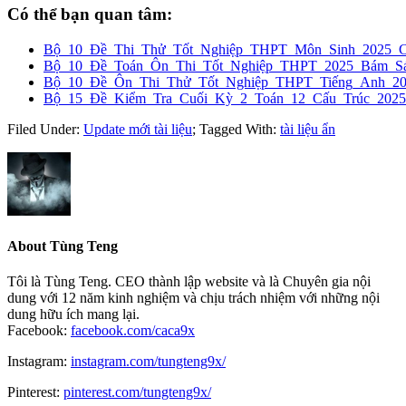
Có thể bạn quan tâm:
Bộ_10_Đề_Thi_Thử_Tốt_Nghiệp_THPT_Môn_Sinh_2025_
Bộ_10_Đề_Toán_Ôn_Thi_Tốt_Nghiệp_THPT_2025_Bám_Sát
Bộ_10_Đề_Ôn_Thi_Thử_Tốt_Nghiệp_THPT_Tiếng_Anh_2
Bộ_15_Đề_Kiểm_Tra_Cuối_Kỳ_2_Toán_12_Cấu_Trúc_2025
Filed Under:
Update mới tài liệu
;
Tagged With:
tài liệu ẩn
About
Tùng Teng
Tôi là Tùng Teng. CEO thành lập website và là Chuyên gia nội
dung với 12 năm kinh nghiệm và chịu trách nhiệm với những nội
dung hữu ích mang lại.
Facebook:
facebook.com/caca9x
Instagram:
instagram.com/tungteng9x/
Pinterest:
pinterest.com/tungteng9x/