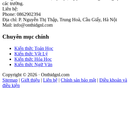
các trường.
Liên hệ:
Phone: 0862902394
Địa chỉ: P. Nguyễn Thị Thập, Trung Hoà, Cầu Giấy, Hà Nội
Mail: info@onthidgnl.com
Chuyên mục chính
Kiến thức Toán Học
Kiến thức Vật Lý
Kiến thức Hóa Học
Kiến thức Ngữ Văn
Copyright © 2026 · Onthidgnl.com
Sitemap
|
Giới thiệu
|
Liên hệ
|
Chính sản bảo mật
|
Điều khoản và
điều kiện