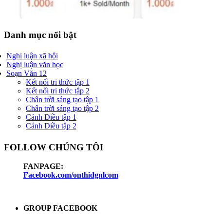
Danh mục nổi bật
Nghị luận xã hội
Nghị luận văn học
Soạn Văn 12
Kết nối tri thức tập 1
Kết nối tri thức tập 2
Chân trời sáng tạo tập 1
Chân trời sáng tạo tập 2
Cánh Diều tập 1
Cánh Diều tập 2
FOLLOW CHÚNG TÔI
FANPAGE:
Facebook.com/onthidgnlcom
GROUP FACEBOOK