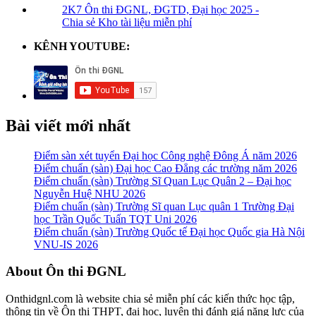
2K7 Ôn thi ĐGNL, ĐGTD, Đại học 2025 -
Chia sẻ Kho tài liệu miễn phí
KÊNH YOUTUBE:
Bài viết mới nhất
Điểm sàn xét tuyển Đại học Công nghệ Đông Á năm 2026
Điểm chuẩn (sàn) Đại học Cao Đẳng các trường năm 2026
Điểm chuẩn (sàn) Trường Sĩ Quan Lục Quân 2 – Đại học
Nguyễn Huệ NHU 2026
Điểm chuẩn (sàn) Trường Sĩ quan Lục quân 1 Trường Đại
học Trần Quốc Tuấn TQT Uni 2026
Điểm chuẩn (sàn) Trường Quốc tế Đại học Quốc gia Hà Nội
VNU-IS 2026
Footer
About Ôn thi ĐGNL
Onthidgnl.com là website chia sẻ miễn phí các kiến thức học tập,
thông tin về Ôn thi THPT, đại học, luyện thi đánh giá năng lực của