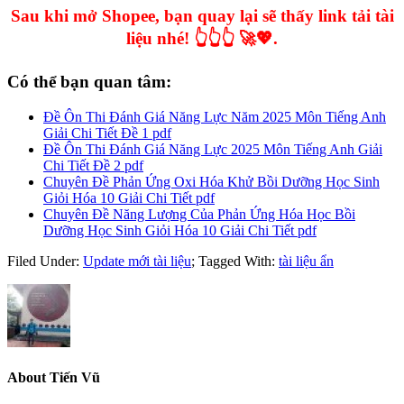
Sau khi mở Shopee, bạn quay lại sẽ thấy link tải tài
liệu nhé! 👆👆👆 🚀💖.
Có thể bạn quan tâm:
Đề Ôn Thi Đánh Giá Năng Lực Năm 2025 Môn Tiếng Anh
Giải Chi Tiết Đề 1 pdf
Đề Ôn Thi Đánh Giá Năng Lực 2025 Môn Tiếng Anh Giải
Chi Tiết Đề 2 pdf
Chuyên Đề Phản Ứng Oxi Hóa Khử Bồi Dưỡng Học Sinh
Giỏi Hóa 10 Giải Chi Tiết pdf
Chuyên Đề Năng Lượng Của Phản Ứng Hóa Học Bồi
Dưỡng Học Sinh Giỏi Hóa 10 Giải Chi Tiết pdf
Filed Under:
Update mới tài liệu
;
Tagged With:
tài liệu ẩn
About
Tiến Vũ