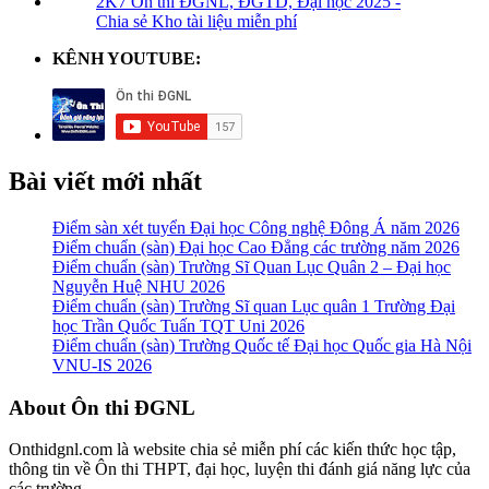
2K7 Ôn thi ĐGNL, ĐGTD, Đại học 2025 -
Chia sẻ Kho tài liệu miễn phí
KÊNH YOUTUBE:
Bài viết mới nhất
Điểm sàn xét tuyển Đại học Công nghệ Đông Á năm 2026
Điểm chuẩn (sàn) Đại học Cao Đẳng các trường năm 2026
Điểm chuẩn (sàn) Trường Sĩ Quan Lục Quân 2 – Đại học
Nguyễn Huệ NHU 2026
Điểm chuẩn (sàn) Trường Sĩ quan Lục quân 1 Trường Đại
học Trần Quốc Tuấn TQT Uni 2026
Điểm chuẩn (sàn) Trường Quốc tế Đại học Quốc gia Hà Nội
VNU-IS 2026
Footer
About Ôn thi ĐGNL
Onthidgnl.com là website chia sẻ miễn phí các kiến thức học tập,
thông tin về Ôn thi THPT, đại học, luyện thi đánh giá năng lực của
các trường.