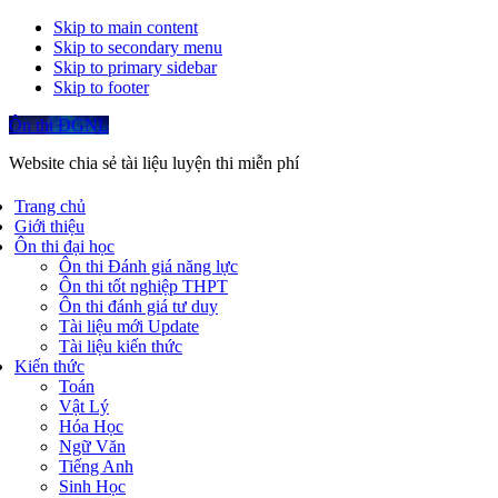
Skip to main content
Skip to secondary menu
Skip to primary sidebar
Skip to footer
Ôn thi ĐGNL
Website chia sẻ tài liệu luyện thi miễn phí
Trang chủ
Giới thiệu
Ôn thi đại học
Ôn thi Đánh giá năng lực
Ôn thi tốt nghiệp THPT
Ôn thi đánh giá tư duy
Tài liệu mới Update
Tài liệu kiến thức
Kiến thức
Toán
Vật Lý
Hóa Học
Ngữ Văn
Tiếng Anh
Sinh Học