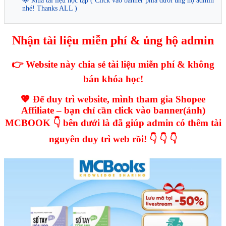
🌟 Mua tài liệu học tập ( Click vào banner phía dưới ủng hộ admin
nhé! Thanks ALL )
Nhận tài liệu miễn phí & ủng hộ admin
👉 Website này chia sẻ tài liệu miễn phí & không
bán khóa học!
💖 Để duy trì website, mình tham gia Shopee
Affiliate – bạn chỉ cần click vào banner(ảnh)
MCBOOK 👇 bên dưới là đã giúp admin có thêm tài
nguyên duy trì web rồi! 👇 👇 👇