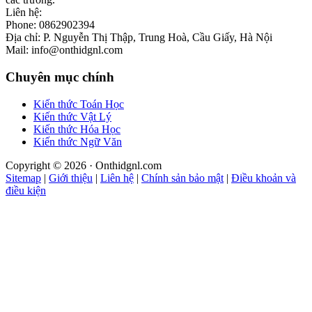
Liên hệ:
Phone: 0862902394
Địa chỉ: P. Nguyễn Thị Thập, Trung Hoà, Cầu Giấy, Hà Nội
Mail: info@onthidgnl.com
Chuyên mục chính
Kiến thức Toán Học
Kiến thức Vật Lý
Kiến thức Hóa Học
Kiến thức Ngữ Văn
Copyright © 2026 · Onthidgnl.com
Sitemap
|
Giới thiệu
|
Liên hệ
|
Chính sản bảo mật
|
Điều khoản và
điều kiện