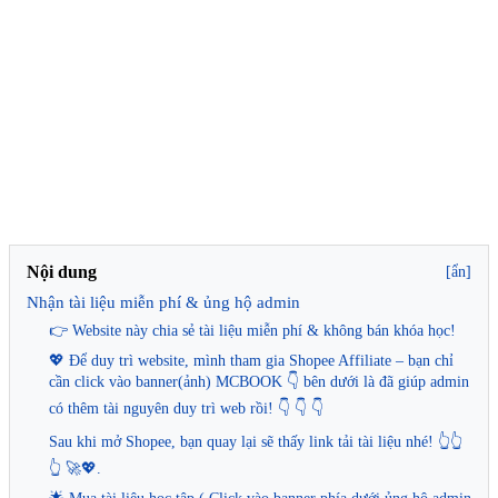
Nội dung
[ẩn]
Nhận tài liệu miễn phí & ủng hộ admin
👉 Website này chia sẻ tài liệu miễn phí & không bán khóa học!
💖 Để duy trì website, mình tham gia Shopee Affiliate – bạn chỉ
cần click vào banner(ảnh) MCBOOK 👇 bên dưới là đã giúp admin
có thêm tài nguyên duy trì web rồi! 👇 👇 👇
Sau khi mở Shopee, bạn quay lại sẽ thấy link tải tài liệu nhé! 👆👆
👆 🚀💖.