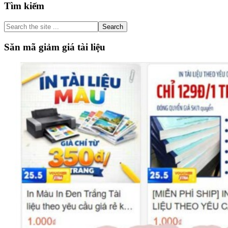
Primary
Tìm kiếm
Sidebar
Search
the
site
Săn mã giảm giá tài liệu
...