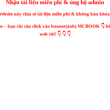
Nhận tài liệu miễn phí & ủng hộ admin
ebsite này chia sẻ tài liệu miễn phí & không bán khóa
iate – bạn chỉ cần click vào banner(ảnh) MCBOOK 👇 bê
web rồi! 👇 👇 👇