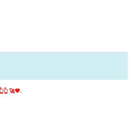
👆👆 🚀💖.