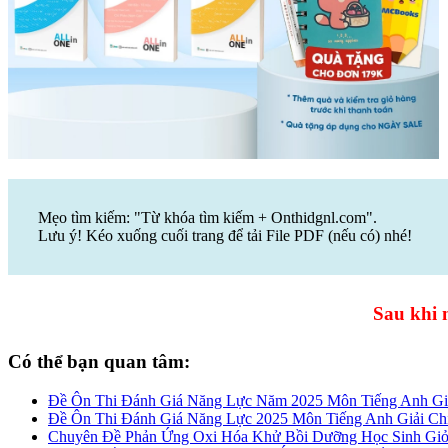
Mẹo tìm kiếm: "Từ khóa tìm kiếm + Onthidgnl.com".
Lưu ý! Kéo xuống cuối trang để tải File PDF (nếu có) nhé!
Sau khi m
Có thể bạn quan tâm:
Đề Ôn Thi Đánh Giá Năng Lực Năm 2025 Môn Tiếng Anh Giải
Đề Ôn Thi Đánh Giá Năng Lực 2025 Môn Tiếng Anh Giải Chi 
Chuyên Đề Phản Ứng Oxi Hóa Khử Bồi Dưỡng Học Sinh Giỏi 