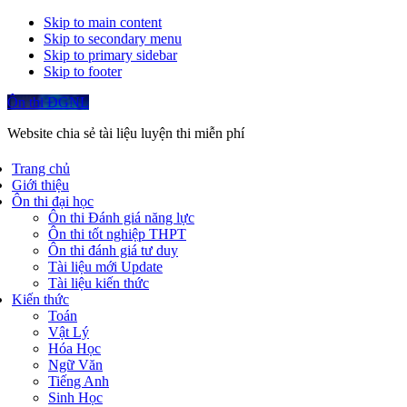
Skip to main content
Skip to secondary menu
Skip to primary sidebar
Skip to footer
Ôn thi ĐGNL
Website chia sẻ tài liệu luyện thi miễn phí
Trang chủ
Giới thiệu
Ôn thi đại học
Ôn thi Đánh giá năng lực
Ôn thi tốt nghiệp THPT
Ôn thi đánh giá tư duy
Tài liệu mới Update
Tài liệu kiến thức
Kiến thức
Toán
Vật Lý
Hóa Học
Ngữ Văn
Tiếng Anh
Sinh Học