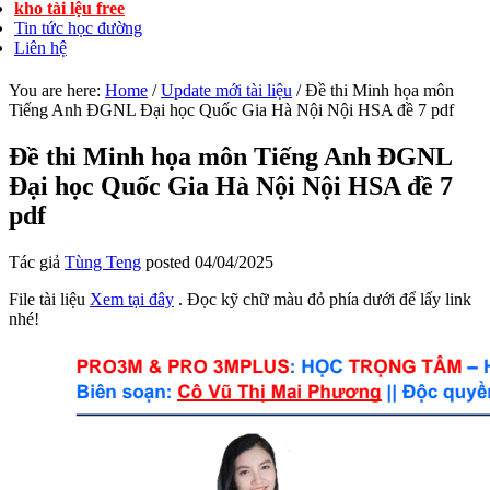
kho tài lệu free
Tin tức học đường
Liên hệ
You are here:
Home
/
Update mới tài liệu
/
Đề thi Minh họa môn
Tiếng Anh ĐGNL Đại học Quốc Gia Hà Nội Nội HSA đề 7 pdf
Đề thi Minh họa môn Tiếng Anh ĐGNL
Đại học Quốc Gia Hà Nội Nội HSA đề 7
pdf
Tác giả
Tùng Teng
posted
04/04/2025
File tài liệu
Xem tại đây
. Đọc kỹ chữ màu đỏ phía dưới để lấy link
nhé!