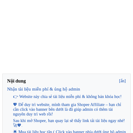
Nội dung
[ẩn]
Nhận tài liệu miễn phí & ủng hộ admin
👉 Website này chia sẻ tài liệu miễn phí & không bán khóa học!
💖 Để duy trì website, mình tham gia Shopee Affiliate – bạn chỉ
cần click vào banner bên dưới là đã giúp admin có thêm tài
nguyên duy trì web rồi!
Sau khi mở Shopee, bạn quay lại sẽ thấy link tải tài liệu ngay nhé!
🚀💖.
🌟 Mua tài liệu học tập ( Click vào banner phía dưới ủng hộ admin