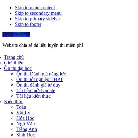
Skip to main content
Skip to secondary menu
Skip to primary sidebar
Skip to footer
Ôn thi ĐGNL
Website chia sẻ tài liệu luyện thi miễn phí
Trang chủ
Giới thiệu
Ôn thi đại học
Ôn thi Đánh giá năng lực
Ôn thi tốt nghiệp THPT
Ôn thi đánh giá tư duy
Tài liệu mới Update
Tài liệu kiến thức
Kiến thức
Toán
Vật Lý
Hóa Học
Ngữ Văn
Tiếng Anh
Sinh Học