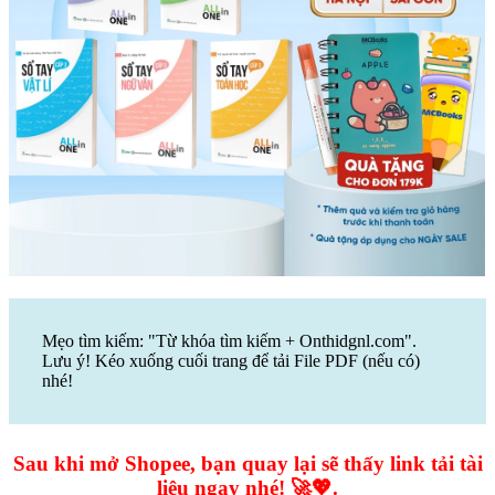
Mẹo tìm kiếm: "Từ khóa tìm kiếm + Onthidgnl.com".
Lưu ý! Kéo xuống cuối trang để tải File PDF (nếu có)
nhé!
Sau khi mở Shopee, bạn quay lại sẽ thấy link tải tài
liệu ngay nhé! 🚀💖.