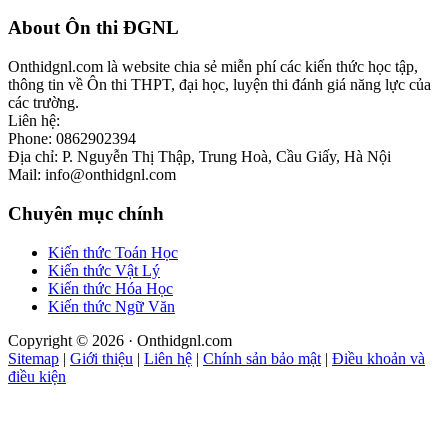
Footer
About Ôn thi ĐGNL
Onthidgnl.com là website chia sẻ miễn phí các kiến thức học tập,
thông tin về Ôn thi THPT, đại học, luyện thi đánh giá năng lực của
các trường.
Liên hệ:
Phone: 0862902394
Địa chỉ: P. Nguyễn Thị Thập, Trung Hoà, Cầu Giấy, Hà Nội
Mail: info@onthidgnl.com
Chuyên mục chính
Kiến thức Toán Học
Kiến thức Vật Lý
Kiến thức Hóa Học
Kiến thức Ngữ Văn
Copyright © 2026 · Onthidgnl.com
Sitemap
|
Giới thiệu
|
Liên hệ
|
Chính sản bảo mật
|
Điều khoản và
điều kiện