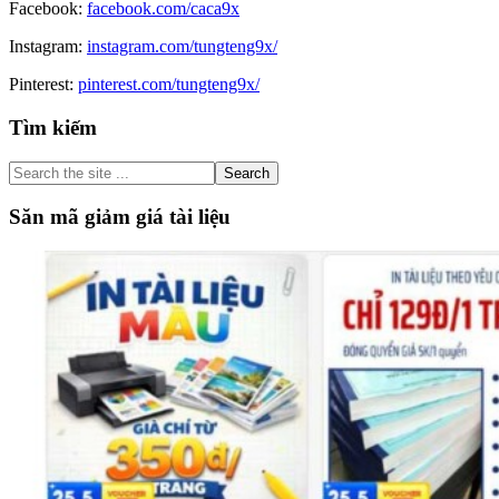
Facebook:
facebook.com/caca9x
Instagram:
instagram.com/tungteng9x/
Pinterest:
pinterest.com/tungteng9x/
Primary
Tìm kiếm
Sidebar
Search
the
site
Săn mã giảm giá tài liệu
...