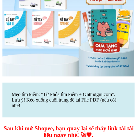
Mẹo tìm kiếm: "Từ khóa tìm kiếm + Onthidgnl.com".
Lưu ý! Kéo xuống cuối trang để tải File PDF (nếu có)
nhé!
Sau khi mở Shopee, bạn quay lại sẽ thấy link tải tài
liệu ngay nhé! 🚀💖.