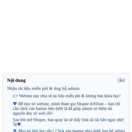
Nội dung
[ẩn]
Nhận tài liệu miễn phí & ủng hộ admin
👉 Website này chia sẻ tài liệu miễn phí & không bán khóa học!
💖 Để duy trì website, mình tham gia Shopee Affiliate – bạn chỉ
cần click vào banner bên dưới là đã giúp admin có thêm tài
nguyên duy trì web rồi!
Sau khi mở Shopee, bạn quay lại sẽ thấy link tải tài liệu ngay nhé!
🚀💖.
🌟 Mua tài liệu học tập ( Click vào banner phía dưới ủng hộ admin