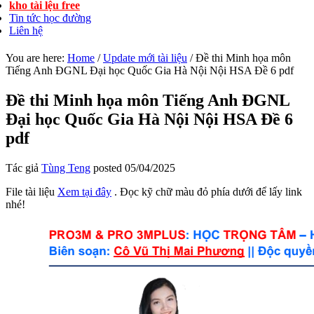
kho tài lệu free
Tin tức học đường
Liên hệ
You are here:
Home
/
Update mới tài liệu
/
Đề thi Minh họa môn
Tiếng Anh ĐGNL Đại học Quốc Gia Hà Nội Nội HSA Đề 6 pdf
Đề thi Minh họa môn Tiếng Anh ĐGNL
Đại học Quốc Gia Hà Nội Nội HSA Đề 6
pdf
Tác giả
Tùng Teng
posted
05/04/2025
File tài liệu
Xem tại đây
. Đọc kỹ chữ màu đỏ phía dưới để lấy link
nhé!