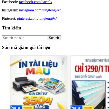
Facebook:
facebook.com/caca9x
Instagram:
instagram.com/tungteng9x/
Pinterest:
pinterest.com/tungteng9x/
Primary
Tìm kiếm
Sidebar
Search
the
site
Săn mã giảm giá tài liệu
...