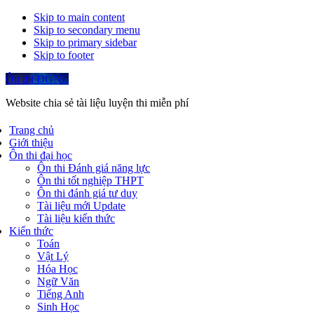
Skip to main content
Skip to secondary menu
Skip to primary sidebar
Skip to footer
Ôn thi ĐGNL
Website chia sẻ tài liệu luyện thi miễn phí
Trang chủ
Giới thiệu
Ôn thi đại học
Ôn thi Đánh giá năng lực
Ôn thi tốt nghiệp THPT
Ôn thi đánh giá tư duy
Tài liệu mới Update
Tài liệu kiến thức
Kiến thức
Toán
Vật Lý
Hóa Học
Ngữ Văn
Tiếng Anh
Sinh Học