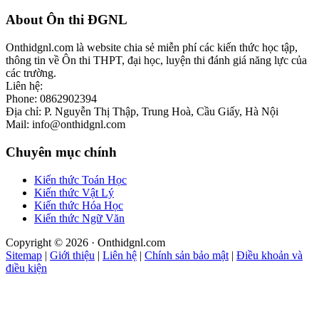
Footer
About Ôn thi ĐGNL
Onthidgnl.com là website chia sẻ miễn phí các kiến thức học tập,
thông tin về Ôn thi THPT, đại học, luyện thi đánh giá năng lực của
các trường.
Liên hệ:
Phone: 0862902394
Địa chỉ: P. Nguyễn Thị Thập, Trung Hoà, Cầu Giấy, Hà Nội
Mail: info@onthidgnl.com
Chuyên mục chính
Kiến thức Toán Học
Kiến thức Vật Lý
Kiến thức Hóa Học
Kiến thức Ngữ Văn
Copyright © 2026 · Onthidgnl.com
Sitemap
|
Giới thiệu
|
Liên hệ
|
Chính sản bảo mật
|
Điều khoản và
điều kiện