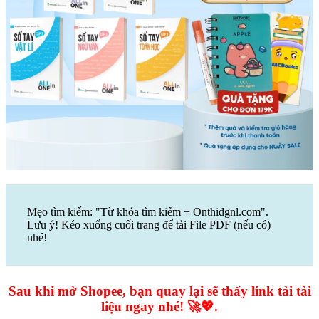
Mẹo tìm kiếm: "Từ khóa tìm kiếm + Onthidgnl.com".
Lưu ý! Kéo xuống cuối trang để tải File PDF (nếu có)
nhé!
Sau khi mở Shopee, bạn quay lại sẽ thấy link tải tài
liệu ngay nhé! 🚀💖.