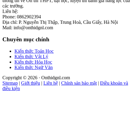
thông tin về Ôn thi THPT, đại học, luyện thi đánh giá năng lực của
các trường.
Liên hệ:
Phone: 0862902394
Địa chỉ: P. Nguyễn Thị Thập, Trung Hoà, Cầu Giấy, Hà Nội
Mail: info@onthidgnl.com
Chuyên mục chính
Kiến thức Toán Học
Kiến thức Vật Lý
Kiến thức Hóa Học
Kiến thức Ngữ Văn
Copyright © 2026 · Onthidgnl.com
Sitemap
|
Giới thiệu
|
Liên hệ
|
Chính sản bảo mật
|
Điều khoản và
điều kiện