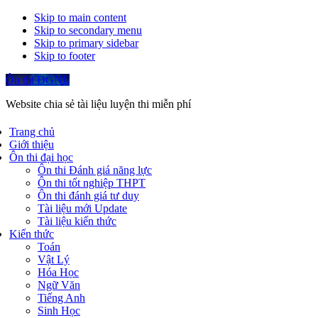
Skip to main content
Skip to secondary menu
Skip to primary sidebar
Skip to footer
Ôn thi ĐGNL
Website chia sẻ tài liệu luyện thi miễn phí
Trang chủ
Giới thiệu
Ôn thi đại học
Ôn thi Đánh giá năng lực
Ôn thi tốt nghiệp THPT
Ôn thi đánh giá tư duy
Tài liệu mới Update
Tài liệu kiến thức
Kiến thức
Toán
Vật Lý
Hóa Học
Ngữ Văn
Tiếng Anh
Sinh Học