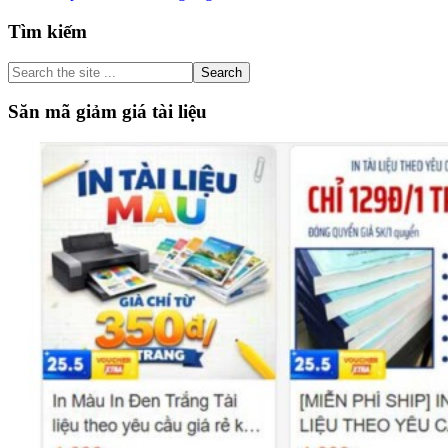
Primary
Tìm kiếm
Sidebar
Search
the
site
Săn mã giảm giá tài liệu
...