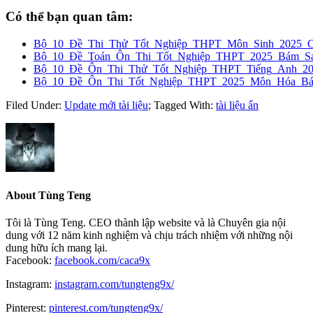
Có thể bạn quan tâm:
Bộ_10_Đề_Thi_Thử_Tốt_Nghiệp_THPT_Môn_Sinh_2025_
Bộ_10_Đề_Toán_Ôn_Thi_Tốt_Nghiệp_THPT_2025_Bám_Sát
Bộ_10_Đề_Ôn_Thi_Thử_Tốt_Nghiệp_THPT_Tiếng_Anh_2
Bộ_10_Đề_Ôn_Thi_Tốt_Nghiệp_THPT_2025_Môn_Hóa_Bám
Filed Under:
Update mới tài liệu
;
Tagged With:
tài liệu ẩn
About
Tùng Teng
Tôi là Tùng Teng. CEO thành lập website và là Chuyên gia nội
dung với 12 năm kinh nghiệm và chịu trách nhiệm với những nội
dung hữu ích mang lại.
Facebook:
facebook.com/caca9x
Instagram:
instagram.com/tungteng9x/
Pinterest:
pinterest.com/tungteng9x/