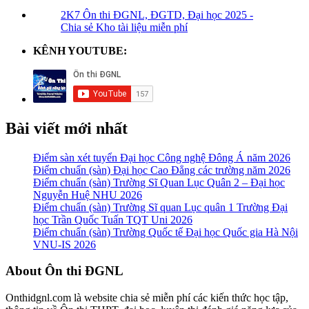
2K7 Ôn thi ĐGNL, ĐGTD, Đại học 2025 -
Chia sẻ Kho tài liệu miễn phí
KÊNH YOUTUBE:
Bài viết mới nhất
Điểm sàn xét tuyển Đại học Công nghệ Đông Á năm 2026
Điểm chuẩn (sàn) Đại học Cao Đẳng các trường năm 2026
Điểm chuẩn (sàn) Trường Sĩ Quan Lục Quân 2 – Đại học
Nguyễn Huệ NHU 2026
Điểm chuẩn (sàn) Trường Sĩ quan Lục quân 1 Trường Đại
học Trần Quốc Tuấn TQT Uni 2026
Điểm chuẩn (sàn) Trường Quốc tế Đại học Quốc gia Hà Nội
VNU-IS 2026
Footer
About Ôn thi ĐGNL
Onthidgnl.com là website chia sẻ miễn phí các kiến thức học tập,