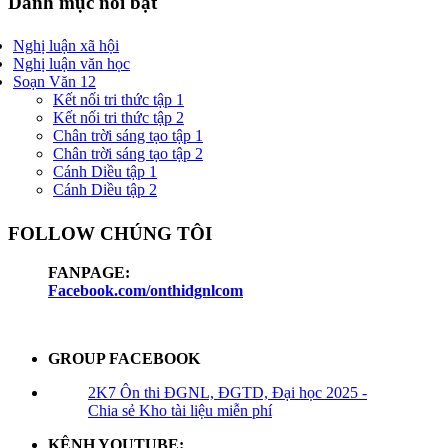
Danh mục nổi bật
Nghị luận xã hội
Nghị luận văn học
Soạn Văn 12
Kết nối tri thức tập 1
Kết nối tri thức tập 2
Chân trời sáng tạo tập 1
Chân trời sáng tạo tập 2
Cánh Diều tập 1
Cánh Diều tập 2
FOLLOW CHÚNG TÔI
FANPAGE:
Facebook.com/onthidgnlcom
GROUP FACEBOOK
2K7 Ôn thi ĐGNL, ĐGTD, Đại học 2025 -
Chia sẻ Kho tài liệu miễn phí
KÊNH YOUTUBE: