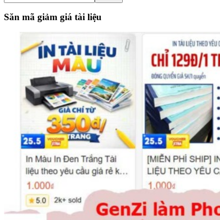
the
site
Săn mã giảm giá tài liệu
...