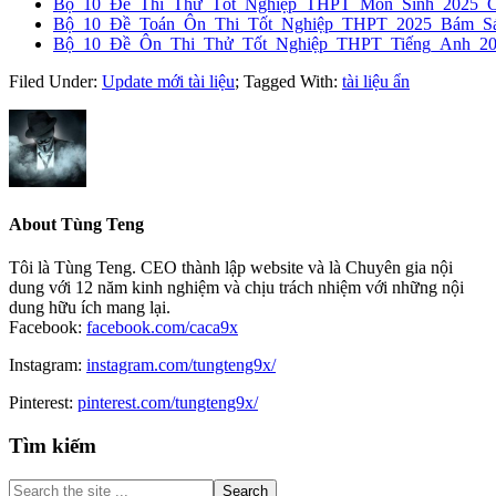
Bộ_10_Đề_Thi_Thử_Tốt_Nghiệp_THPT_Môn_Sinh_2025_
Bộ_10_Đề_Toán_Ôn_Thi_Tốt_Nghiệp_THPT_2025_Bám_Sát
Bộ_10_Đề_Ôn_Thi_Thử_Tốt_Nghiệp_THPT_Tiếng_Anh_2
Filed Under:
Update mới tài liệu
;
Tagged With:
tài liệu ẩn
About
Tùng Teng
Tôi là Tùng Teng. CEO thành lập website và là Chuyên gia nội
dung với 12 năm kinh nghiệm và chịu trách nhiệm với những nội
dung hữu ích mang lại.
Facebook:
facebook.com/caca9x
Instagram:
instagram.com/tungteng9x/
Pinterest:
pinterest.com/tungteng9x/
Primary
Tìm kiếm
Sidebar
Search