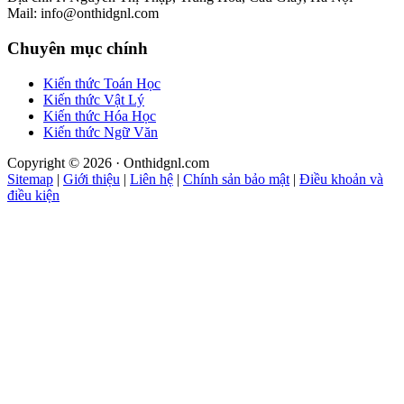
Mail: info@onthidgnl.com
Chuyên mục chính
Kiến thức Toán Học
Kiến thức Vật Lý
Kiến thức Hóa Học
Kiến thức Ngữ Văn
Copyright © 2026 · Onthidgnl.com
Sitemap
|
Giới thiệu
|
Liên hệ
|
Chính sản bảo mật
|
Điều khoản và
điều kiện