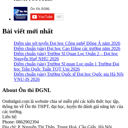
Bài viết mới nhất
Điểm sàn xét tuyển Đại học Công nghệ Đông Á năm 2026
Điểm chuẩn (sàn) Đại học Cao Đẳng các trường năm 2026
Điểm chuẩn (sàn) Trường Sĩ Quan Lục Quân 2 – Đại học
Nguyễn Huệ NHU 2026
Điểm chuẩn (sàn) Trường Sĩ quan Lục quân 1 Trường Đại
học Trần Quốc Tuấn TQT Uni 2026
Điểm chuẩn (sàn) Trường Quốc tế Đại học Quốc gia Hà Nội
VNU-IS 2026
Footer
About Ôn thi ĐGNL
Onthidgnl.com là website chia sẻ miễn phí các kiến thức học tập,
thông tin về Ôn thi THPT, đại học, luyện thi đánh giá năng lực của
các trường.
Liên hệ:
Phone: 0862902394
Địa chỉ: P. Nguyễn Thị Thập, Trung Hoà, Cầu Giấy, Hà Nội