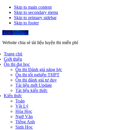
Skip to main content
Skip to secondary menu
Skip to primary sidebar
Skip to footer
Ôn thi ĐGNL
Website chia sẻ tài liệu luyện thi miễn phí
Trang chủ
Giới thiệu
Ôn thi đại học
Ôn thi Đánh giá năng lực
Ôn thi tốt nghiệp THPT
Ôn thi đánh giá tư duy
Tài liệu mới Update
Tài liệu kiến thức
Kiến thức
Toán
Vật Lý
Hóa Học
Ngữ Văn
Tiếng Anh
Sinh Học