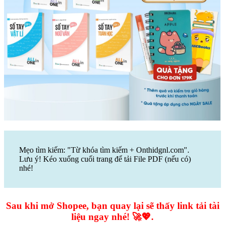
Mẹo tìm kiếm: "Từ khóa tìm kiếm + Onthidgnl.com".
Lưu ý! Kéo xuống cuối trang để tải File PDF (nếu có)
nhé!
Sau khi mở Shopee, bạn quay lại sẽ thấy link tải tài
liệu ngay nhé! 🚀💖.