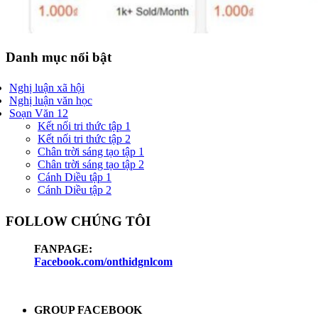
Danh mục nổi bật
Nghị luận xã hội
Nghị luận văn học
Soạn Văn 12
Kết nối tri thức tập 1
Kết nối tri thức tập 2
Chân trời sáng tạo tập 1
Chân trời sáng tạo tập 2
Cánh Diều tập 1
Cánh Diều tập 2
FOLLOW CHÚNG TÔI
FANPAGE:
Facebook.com/onthidgnlcom
GROUP FACEBOOK