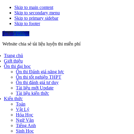
Skip to main content
Skip to secondary menu
Skip to primary sidebar
Skip to footer
Ôn thi ĐGNL
Website chia sẻ tài liệu luyện thi miễn phí
Trang chủ
Giới thiệu
Ôn thi đại học
Ôn thi Đánh giá năng lực
Ôn thi tốt nghiệp THPT
Ôn thi đánh giá tư duy
Tài liệu mới Update
Tài liệu kiến thức
Kiến thức
Toán
Vật Lý
Hóa Học
Ngữ Văn
Tiếng Anh
Sinh Học