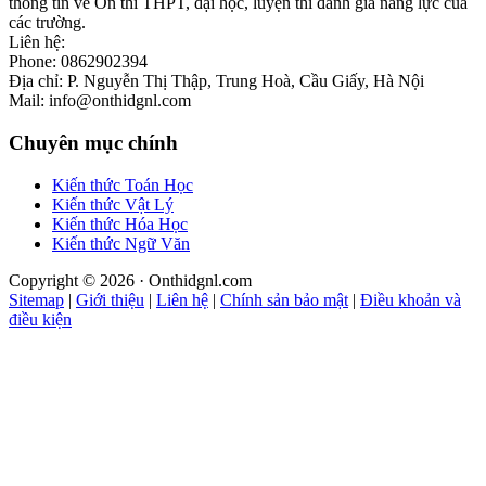
thông tin về Ôn thi THPT, đại học, luyện thi đánh giá năng lực của
các trường.
Liên hệ:
Phone: 0862902394
Địa chỉ: P. Nguyễn Thị Thập, Trung Hoà, Cầu Giấy, Hà Nội
Mail: info@onthidgnl.com
Chuyên mục chính
Kiến thức Toán Học
Kiến thức Vật Lý
Kiến thức Hóa Học
Kiến thức Ngữ Văn
Copyright © 2026 · Onthidgnl.com
Sitemap
|
Giới thiệu
|
Liên hệ
|
Chính sản bảo mật
|
Điều khoản và
điều kiện