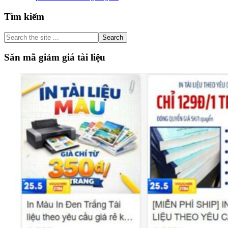
Primary
Tìm kiếm
Sidebar
Search
the
site
Săn mã giảm giá tài liệu
...