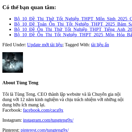
Có thể bạn quan tâm:
Bộ_10_Đề_Thi_Thử_Tốt_Nghiệp_THPT_Môn_Sinh_2025_
Bộ_10_Đề_Toán_Ôn_Thi_Tốt_Nghiệp_THPT_2025_Bám_Sát
Bộ_10_Đề_Ôn_Thi_Thử_Tốt_Nghiệp_THPT_Tiếng_Anh_2
Bộ_10_Đề_Ôn_Thi_Tốt_Nghiệp_THPT_2025_Môn_Hóa_Bám
Filed Under:
Update mới tài liệu
;
Tagged With:
tài liệu ẩn
About
Tùng Teng
Tôi là Tùng Teng. CEO thành lập website và là Chuyên gia nội
dung với 12 năm kinh nghiệm và chịu trách nhiệm với những nội
dung hữu ích mang lại.
Facebook:
facebook.com/caca9x
Instagram:
instagram.com/tungteng9x/
Pinterest:
pinterest.com/tungteng9x/