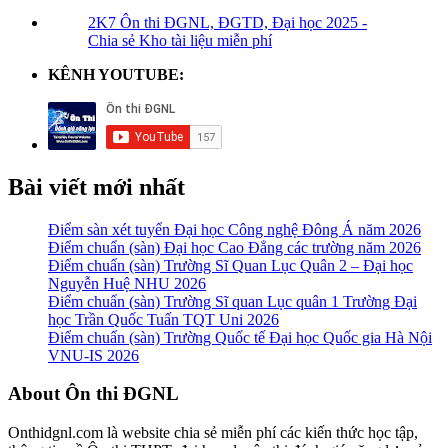
2K7 Ôn thi ĐGNL, ĐGTD, Đại học 2025 -
Chia sẻ Kho tài liệu miễn phí
KÊNH YOUTUBE:
Bài viết mới nhất
Điểm sàn xét tuyển Đại học Công nghệ Đông Á năm 2026
Điểm chuẩn (sàn) Đại học Cao Đẳng các trường năm 2026
Điểm chuẩn (sàn) Trường Sĩ Quan Lục Quân 2 – Đại học
Nguyễn Huệ NHU 2026
Điểm chuẩn (sàn) Trường Sĩ quan Lục quân 1 Trường Đại
học Trần Quốc Tuấn TQT Uni 2026
Điểm chuẩn (sàn) Trường Quốc tế Đại học Quốc gia Hà Nội
VNU-IS 2026
Footer
About Ôn thi ĐGNL
Onthidgnl.com là website chia sẻ miễn phí các kiến thức học tập,