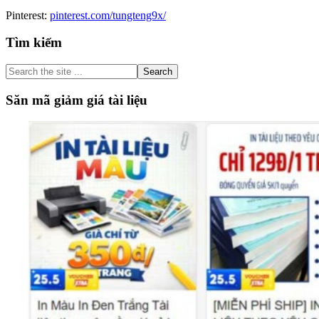
Pinterest:
pinterest.com/tungteng9x/
Primary
Tìm kiếm
Sidebar
Search
the
site
Săn mã giảm giá tài liệu
...