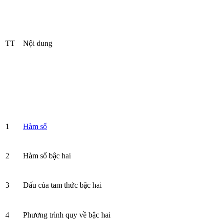
TT
Nội dung
1
Hàm số
2
Hàm số bậc hai
3
Dấu của tam thức bậc hai
4
Phương trình quy về bậc hai