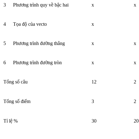
3
Phương trình quy về bậc hai
x
x
4
Tọa độ của vecto
x
5
Phương trình đường thẳng
x
x
6
Phương trình đường tròn
x
x
Tổng số câu
12
2
Tổng số điểm
3
2
Tỉ lệ %
30
20