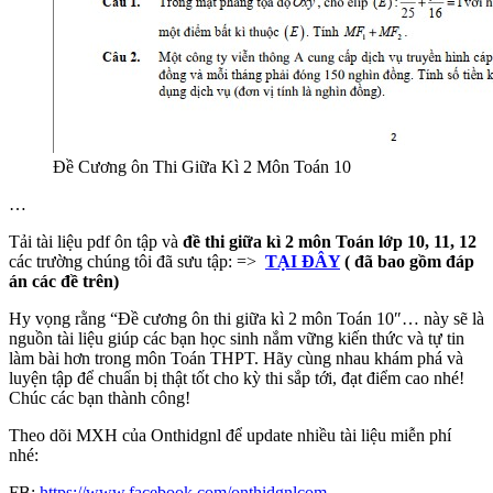
Đề Cương ôn Thi Giữa Kì 2 Môn Toán 10
…
Tải tài liệu pdf ôn tập và
đề thi giữa kì 2 môn Toán
lớp 10, 11, 12
các trường chúng tôi đã sưu tập: =>
TẠI ĐÂY
( đã bao gồm đáp
án các đề trên)
Hy vọng rằng “Đề cương ôn thi giữa kì 2 môn Toán 10″… này sẽ là
nguồn tài liệu giúp các bạn học sinh nắm vững kiến thức và tự tin
làm bài hơn trong môn Toán THPT. Hãy cùng nhau khám phá và
luyện tập để chuẩn bị thật tốt cho kỳ thi sắp tới, đạt điểm cao nhé!
Chúc các bạn thành công!
Theo dõi MXH của Onthidgnl để update nhiều tài liệu miễn phí
nhé:
FB:
https://www.facebook.com/onthidgnlcom