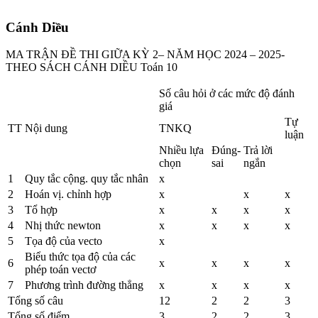
Cánh Diều
MA TRẬN ĐỀ THI GIỮA KỲ 2– NĂM HỌC 2024 – 2025-
THEO SÁCH CÁNH DIỀU Toán 10
Số câu hỏi ở các mức độ đánh
giá
Tự
TT
Nội dung
TNKQ
luận
Nhiều lựa
Đúng-
Trả lời
chọn
sai
ngắn
1
Quy tắc cộng. quy tắc nhân
x
2
Hoán vị. chỉnh hợp
x
x
x
3
Tổ hợp
x
x
x
x
4
Nhị thức newton
x
x
x
x
5
Tọa độ của vecto
x
Biểu thức tọa độ của các
6
x
x
x
x
phép toán vectơ
7
Phương trình đường thẳng
x
x
x
x
Tổng số câu
12
2
2
3
Tổng số điểm
3
2
2
3