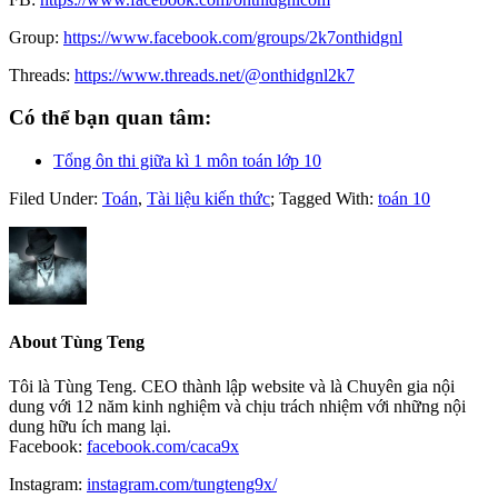
Group:
https://www.facebook.com/groups/2k7onthidgnl
Threads:
https://www.threads.net/@onthidgnl2k7
Có thể bạn quan tâm:
Tổng ôn thi giữa kì 1 môn toán lớp 10
Filed Under:
Toán
,
Tài liệu kiến thức
;
Tagged With:
toán 10
About
Tùng Teng
Tôi là Tùng Teng. CEO thành lập website và là Chuyên gia nội
dung với 12 năm kinh nghiệm và chịu trách nhiệm với những nội
dung hữu ích mang lại.
Facebook:
facebook.com/caca9x
Instagram:
instagram.com/tungteng9x/