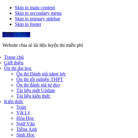
Skip to main content
Skip to secondary menu
Skip to primary sidebar
Skip to footer
Ôn thi ĐGNL
Website chia sẻ tài liệu luyện thi miễn phí
Trang chủ
Giới thiệu
Ôn thi đại học
Ôn thi Đánh giá năng lực
Ôn thi tốt nghiệp THPT
Ôn thi đánh giá tư duy
Tài liệu mới Update
Tài liệu kiến thức
Kiến thức
Toán
Vật Lý
Hóa Học
Ngữ Văn
Tiếng Anh
Sinh Học