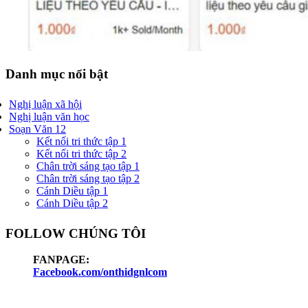
Danh mục nổi bật
Nghị luận xã hội
Nghị luận văn học
Soạn Văn 12
Kết nối tri thức tập 1
Kết nối tri thức tập 2
Chân trời sáng tạo tập 1
Chân trời sáng tạo tập 2
Cánh Diều tập 1
Cánh Diều tập 2
FOLLOW CHÚNG TÔI
FANPAGE:
Facebook.com/onthidgnlcom