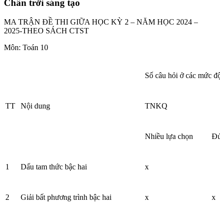
Chân trời sáng tạo
MA TRẬN ĐỀ THI GIỮA HỌC KỲ 2 – NĂM HỌC 2024 –
2025-THEO SÁCH CTST
Môn: Toán 10
Số câu hỏi ở các mức đ
TT
Nội dung
TNKQ
Nhiều lựa chọn
Đú
1
Dấu tam thức bậc hai
x
2
Giải bất phương trình bậc hai
x
x