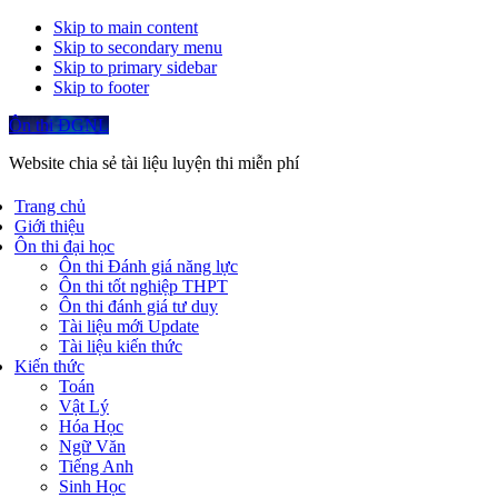
Skip to main content
Skip to secondary menu
Skip to primary sidebar
Skip to footer
Ôn thi ĐGNL
Website chia sẻ tài liệu luyện thi miễn phí
Trang chủ
Giới thiệu
Ôn thi đại học
Ôn thi Đánh giá năng lực
Ôn thi tốt nghiệp THPT
Ôn thi đánh giá tư duy
Tài liệu mới Update
Tài liệu kiến thức
Kiến thức
Toán
Vật Lý
Hóa Học
Ngữ Văn
Tiếng Anh
Sinh Học