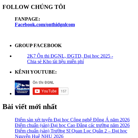
FOLLOW CHÚNG TÔI
FANPAGE:
Facebook.com/onthidgnlcom
GROUP FACEBOOK
2K7 Ôn thi ĐGNL, ĐGTD, Đại học 2025 -
Chia sẻ Kho tài liệu miễn phí
KÊNH YOUTUBE:
Bài viết mới nhất
Điểm sàn xét tuyển Đại học Công nghệ Đông Á năm 2026
Điểm chuẩn (sàn) Đại học Cao Đẳng các trường năm 2026
Điểm chuẩn (sàn) Trường Sĩ Quan Lục Quân 2 – Đại học
Nguyễn Huệ NHU 2026