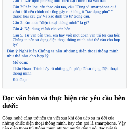
Câu 1: Xác định phương thức biểu đạt chính của văn bản.
Câu 2:Phân loại câu theo cấu tạo, câu “Cũng vì smartphone quá
vượt trội nên chính nó cũng gây ra không ít “tác dụng phụ”.”
thuộc loại câu gì? Và xác định trợ từ trong câu.
Câu 3: Em hiểu “điện thoại thông minh” là gì?
Câu 4: Nội dung chính của văn bản
Câu 5. Từ văn bản trên, em hãy viết một đoạn văn trả lời câu hỏi:
Chúng ta nên sử dụng điện thoại thông minh như thế nào cho hợp
lý?
Dàn ý Nghị luận Chúng ta nên sử dụng điện thoại thông minh
như thế nào cho hợp lý
Mở đoạn:
Thân Đoạn: Trình bày rõ những giải pháp để sử dụng điện thoại
thông minh.
Kết đoạn:
Đọc văn bản và thực hiện các yêu cầu bên
dưới:
Công nghệ càng trở nên ưu việt sau khi đón tiếp sự ra đời của
những chiếc điện thoại thông minh, hay còn gọi là smartphone. Vậy
nên điện thoại thì thông minh nhưng người dùng nó, đặc biệt là