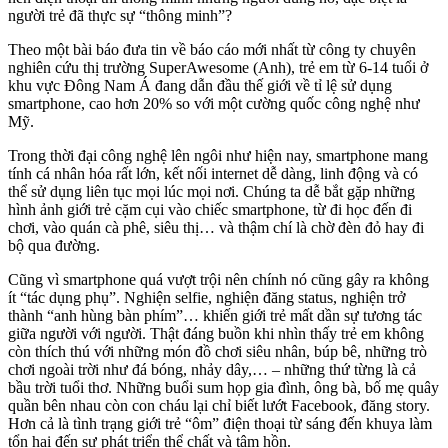
người trẻ đã thực sự “thông minh”?
Theo một bài báo đưa tin về báo cáo mới nhất từ công ty chuyên
nghiên cứu thị trường SuperAwesome (Anh), trẻ em từ 6-14 tuổi ở
khu vực Đông Nam Á đang dẫn đầu thế giới về tỉ lệ sử dụng
smartphone, cao hơn 20% so với một cường quốc công nghệ như
Mỹ.
Trong thời đại công nghệ lên ngôi như hiện nay, smartphone mang
tính cá nhân hóa rất lớn, kết nối internet dễ dàng, linh động và có
thể sử dụng liên tục mọi lúc mọi nơi. Chúng ta dễ bắt gặp những
hình ảnh giới trẻ cặm cụi vào chiếc smartphone, từ đi học đến đi
chơi, vào quán cà phê, siêu thị… và thậm chí là chờ đèn đỏ hay đi
bộ qua đường.
Cũng vì smartphone quá vượt trội nên chính nó cũng gây ra không
ít “tác dụng phụ”. Nghiện selfie, nghiện đăng status, nghiện trở
thành “anh hùng bàn phím”… khiến giới trẻ mất dần sự tương tác
giữa người với người. Thật đáng buồn khi nhìn thấy trẻ em không
còn thích thú với những món đồ chơi siêu nhân, búp bê, những trò
chơi ngoài trời như đá bóng, nhảy dây,… – những thứ từng là cả
bầu trời tuổi thơ. Những buổi sum họp gia đình, ông bà, bố mẹ quây
quần bên nhau còn con cháu lại chỉ biết lướt Facebook, đăng story.
Hơn cả là tình trạng giới trẻ “ôm” điện thoại từ sáng đến khuya làm
tổn hại đến sự phát triển thể chất và tâm hồn.