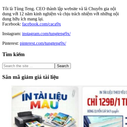
Tôi là Tùng Teng. CEO thành lập website và là Chuyên gia nội
dung với 12 năm kinh nghiệm và chịu trách nhiệm với những nội
dung hữu ích mang lại.
Facebook:
facebook.com/caca9x
Instagram:
instagram.com/tungteng9x/
Pinterest:
pinterest.com/tungteng9x/
Primary
Tìm kiếm
Sidebar
Search
the
site
Săn mã giảm giá tài liệu
...