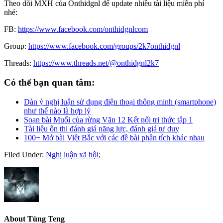
Theo dõi MXH của Onthidgnl để update nhiều tài liệu miễn phí
nhé:
FB:
https://www.facebook.com/onthidgnlcom
Group:
https://www.facebook.com/groups/2k7onthidgnl
Threads:
https://www.threads.net/@onthidgnl2k7
Có thể bạn quan tâm:
Dàn ý nghị luận sử dụng điện thoại thông minh (smartphone)
như thế nào là hợp lý
Soạn bài Muối của rừng Văn 12 Kết nối tri thức tập 1
Tài liệu ôn thi đánh giá năng lực, đánh giá tư duy
100+ Mở bài Việt Bắc với các đề bài phân tích khác nhau
Filed Under:
Nghị luận xã hội
;
About
Tùng Teng