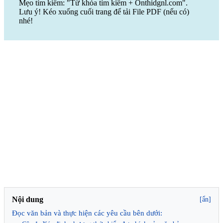
Mẹo tìm kiếm: "Từ khóa tìm kiếm + Onthidgnl.com".
Lưu ý! Kéo xuống cuối trang để tải File PDF (nếu có)
nhé!
Nội dung
[ẩn]
Đọc văn bản và thực hiện các yêu cầu bên dưới: