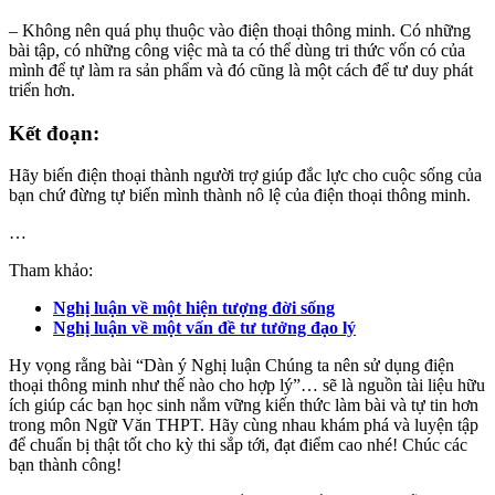
– Không nên quá phụ thuộc vào điện thoại thông minh. Có những
bài tập, có những công việc mà ta có thể dùng tri thức vốn có của
mình để tự làm ra sản phẩm và đó cũng là một cách để tư duy phát
triển hơn.
Kết đoạn:
Hãy biến điện thoại thành người trợ giúp đắc lực cho cuộc sống của
bạn chứ đừng tự biến mình thành nô lệ của điện thoại thông minh.
…
Tham khảo:
Nghị luận về một hiện tượng đời sống
Nghị luận về một vấn đề tư tưởng đạo lý
Hy vọng rằng bài “Dàn ý Nghị luận Chúng ta nên sử dụng điện
thoại thông minh như thế nào cho hợp lý”… sẽ là nguồn tài liệu hữu
ích giúp các bạn học sinh nắm vững kiến thức làm bài và tự tin hơn
trong môn Ngữ Văn THPT. Hãy cùng nhau khám phá và luyện tập
để chuẩn bị thật tốt cho kỳ thi sắp tới, đạt điểm cao nhé! Chúc các
bạn thành công!