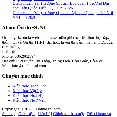
Điểm chuẩn (sàn) Trường Sĩ quan Lục quân 1 Trường Đại
học Trần Quốc Tuấn TQT Uni 2026
Điểm chuẩn (sàn) Trường Quốc tế Đại học Quốc gia Hà Nội
VNU-IS 2026
Footer
About Ôn thi ĐGNL
Onthidgnl.com là website chia sẻ miễn phí các kiến thức học tập,
thông tin về Ôn thi THPT, đại học, luyện thi đánh giá năng lực của
các trường.
Liên hệ:
Phone: 0862902394
Địa chỉ: P. Nguyễn Thị Thập, Trung Hoà, Cầu Giấy, Hà Nội
Mail: info@onthidgnl.com
Chuyên mục chính
Kiến thức Toán Học
Kiến thức Vật Lý
Kiến thức Hóa Học
Kiến thức Ngữ Văn
Copyright © 2026 · Onthidgnl.com
Sitemap
|
Giới thiệu
|
Liên hệ
|
Chính sản bảo mật
|
Điều khoản và