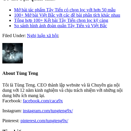
Mở bài tác phẩm Tây Tiến có chọn lọc với hơn 50 mẫu
100+ Mở bài Việt Bắc với các đề bài phân tích khác nhau
Tổng hợp 100+ Kết bài Tây Tiến chọn lọc kỹ càng
So sánh hình ảnh đoàn quân Tây Tiến và Việt Bắc
Filed Under:
Nghị luận xã hội
;
About
Tùng Teng
Tôi là Tùng Teng. CEO thành lập website và là Chuyên gia nội
dung với 12 năm kinh nghiệm và chịu trách nhiệm với những nội
dung hữu ích mang lại.
Facebook:
facebook.com/caca9x
Instagram:
instagram.com/tungteng9x/
Pinterest:
pinterest.com/tungteng9x/