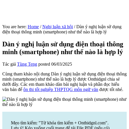
You are here:
Home
/
Nghị luận xã hội
/
Dàn ý nghị luận sử dụng
điện thoại thông minh (smartphone) như thế nào là hợp lý
Dàn ý nghị luận sử dụng điện thoại thông
minh (smartphone) như thế nào là hợp lý
Tác giả
Tùng Teng
posted
06/03/2025
Cùng tham khảo nội dung Dàn ý nghị luận sử dụng điện thoại thông
minh (smartphone) như thế nào là hợp lý được Onthidgnl chia sẻ
dưới đây. Các em tham khảo dàn bài nghị luận và phần đọc hiểu
văn bản để
ôn thi tốt nghiệp THPTQG môn ngữ văn
được tốt nhé.
Mẹo tìm kiếm: "Từ khóa tìm kiếm + Onthidgnl.com".
Lưu ý! Kéo xuống cuối trang để tải File PDF (nếu có)