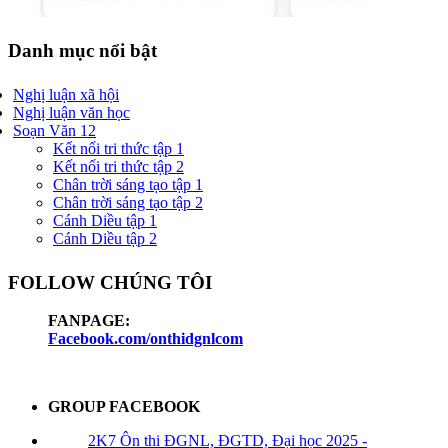
Danh mục nổi bật
Nghị luận xã hội
Nghị luận văn học
Soạn Văn 12
Kết nối tri thức tập 1
Kết nối tri thức tập 2
Chân trời sáng tạo tập 1
Chân trời sáng tạo tập 2
Cánh Diều tập 1
Cánh Diều tập 2
FOLLOW CHÚNG TÔI
FANPAGE:
Facebook.com/onthidgnlcom
GROUP FACEBOOK
2K7 Ôn thi ĐGNL, ĐGTD, Đại học 2025 -