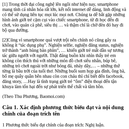
[1] Trong thời đại công nghệ lên ngôi như hiện nay, smartphone
mang tính cá nhân hóa rất lớn, kết nối internet dễ dàng, linh động và
có thể sử dụng liên tục mọi lúc mọi nơi. Chúng ta dễ bắt gặp những
hình ảnh giới trẻ cặm cụi vào chiếc smartphone, từ đi học đến đi
chơi, vào quán cà phê, siêu thị … và thậm chí là chờ đèn đỏ hay đi
bộ qua đường.
[2]Cũng vì smartphone quá vượt trội nên chính nó cũng gây ra
không ít “tác dụng phụ”. Nghiện selfie, nghiện đăng status, nghiện
trở thành “anh hùng bàn phím”, … khiến giới trẻ mất dần sự tương
tác giữa người với người. Thật đáng buồn khi nhìn thấy trẻ em
không còn thích thú với những món đồ chơi siêu nhân, búp bê,
những trò chơi ngoài trời như bóng đá, nhảy dây,… – những thứ
từng là bầu trời của tuổi thơ. Những buổi sum họp gia đình, ông bà,
bố mẹ quây quần bên nhau còn con cháu thì chỉ biết đến facebook,
đăng story, …Hay là tình trạng giới trẻ “ôm” điện thoại đến tận
khuya làm tổn hại đến sự phát triển thể chất và tâm hồn.
(Theo Thu Phương, Baomoi.com)
Câu 1. Xác định phương thức biểu đạt và nội dung
chính của đoạn trích tên
1 Phương thức biểu đạt chính của đoạn trích: Nghị luận.