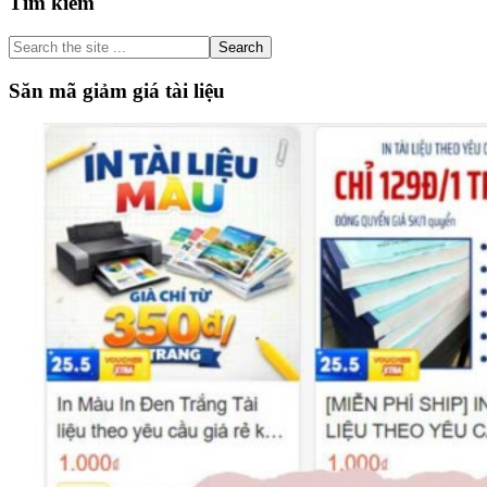
Primary
Tìm kiếm
Sidebar
Search
the
site
Săn mã giảm giá tài liệu
...