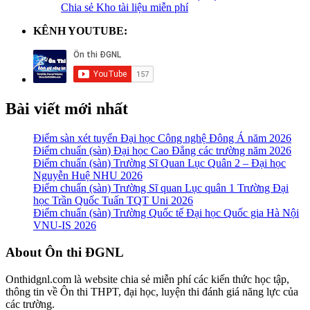
Chia sẻ Kho tài liệu miễn phí
KÊNH YOUTUBE:
Bài viết mới nhất
Điểm sàn xét tuyển Đại học Công nghệ Đông Á năm 2026
Điểm chuẩn (sàn) Đại học Cao Đẳng các trường năm 2026
Điểm chuẩn (sàn) Trường Sĩ Quan Lục Quân 2 – Đại học
Nguyễn Huệ NHU 2026
Điểm chuẩn (sàn) Trường Sĩ quan Lục quân 1 Trường Đại
học Trần Quốc Tuấn TQT Uni 2026
Điểm chuẩn (sàn) Trường Quốc tế Đại học Quốc gia Hà Nội
VNU-IS 2026
Footer
About Ôn thi ĐGNL
Onthidgnl.com là website chia sẻ miễn phí các kiến thức học tập,
thông tin về Ôn thi THPT, đại học, luyện thi đánh giá năng lực của
các trường.