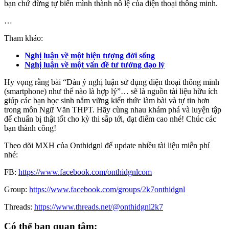
bạn chứ đừng tự biến mình thành nô lệ của điện thoại thông minh.
…
Tham khảo:
Nghị luận về một hiện tượng đời sống
Nghị luận về một vấn đề tư tưởng đạo lý
Hy vọng rằng bài “Dàn ý nghị luận sử dụng điện thoại thông minh
(smartphone) như thế nào là hợp lý”… sẽ là nguồn tài liệu hữu ích
giúp các bạn học sinh nắm vững kiến thức làm bài và tự tin hơn
trong môn Ngữ Văn THPT. Hãy cùng nhau khám phá và luyện tập
để chuẩn bị thật tốt cho kỳ thi sắp tới, đạt điểm cao nhé! Chúc các
bạn thành công!
Theo dõi MXH của Onthidgnl để update nhiều tài liệu miễn phí
nhé:
FB:
https://www.facebook.com/onthidgnlcom
Group:
https://www.facebook.com/groups/2k7onthidgnl
Threads:
https://www.threads.net/@onthidgnl2k7
Có thể bạn quan tâm: