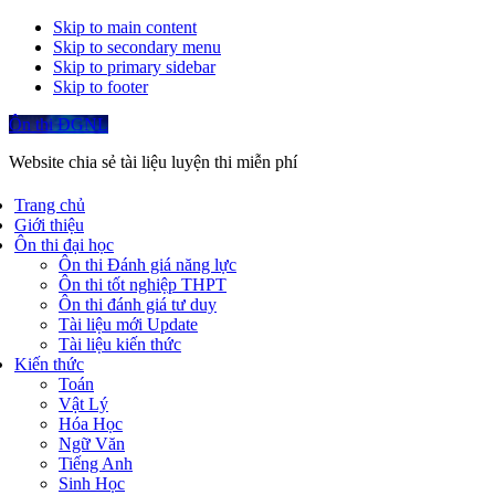
Skip to main content
Skip to secondary menu
Skip to primary sidebar
Skip to footer
Ôn thi ĐGNL
Website chia sẻ tài liệu luyện thi miễn phí
Trang chủ
Giới thiệu
Ôn thi đại học
Ôn thi Đánh giá năng lực
Ôn thi tốt nghiệp THPT
Ôn thi đánh giá tư duy
Tài liệu mới Update
Tài liệu kiến thức
Kiến thức
Toán
Vật Lý
Hóa Học
Ngữ Văn
Tiếng Anh
Sinh Học