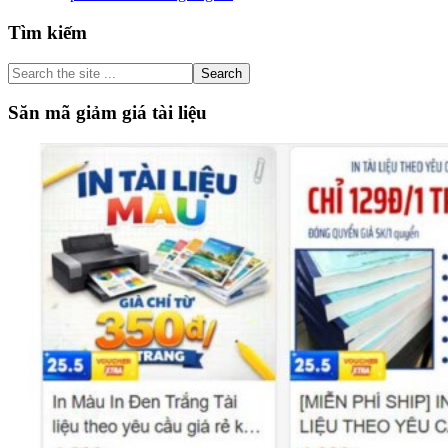
Primary
Tìm kiếm
Sidebar
Search
the
site
Săn mã giảm giá tài liệu
...