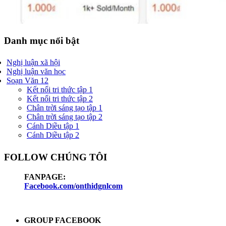
Danh mục nổi bật
Nghị luận xã hội
Nghị luận văn học
Soạn Văn 12
Kết nối tri thức tập 1
Kết nối tri thức tập 2
Chân trời sáng tạo tập 1
Chân trời sáng tạo tập 2
Cánh Diều tập 1
Cánh Diều tập 2
FOLLOW CHÚNG TÔI
FANPAGE:
Facebook.com/onthidgnlcom
GROUP FACEBOOK