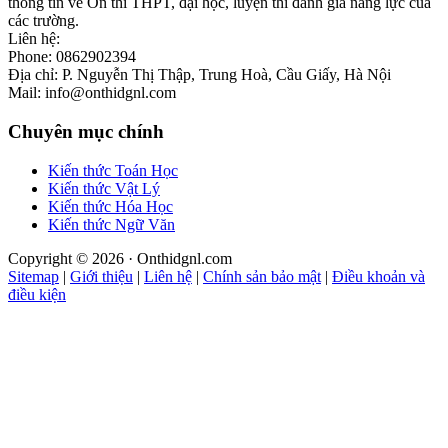
thông tin về Ôn thi THPT, đại học, luyện thi đánh giá năng lực của
các trường.
Liên hệ:
Phone: 0862902394
Địa chỉ: P. Nguyễn Thị Thập, Trung Hoà, Cầu Giấy, Hà Nội
Mail: info@onthidgnl.com
Chuyên mục chính
Kiến thức Toán Học
Kiến thức Vật Lý
Kiến thức Hóa Học
Kiến thức Ngữ Văn
Copyright © 2026 · Onthidgnl.com
Sitemap
|
Giới thiệu
|
Liên hệ
|
Chính sản bảo mật
|
Điều khoản và
điều kiện