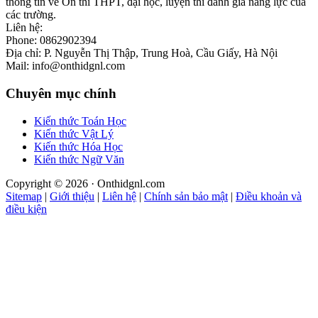
thông tin về Ôn thi THPT, đại học, luyện thi đánh giá năng lực của
các trường.
Liên hệ:
Phone: 0862902394
Địa chỉ: P. Nguyễn Thị Thập, Trung Hoà, Cầu Giấy, Hà Nội
Mail: info@onthidgnl.com
Chuyên mục chính
Kiến thức Toán Học
Kiến thức Vật Lý
Kiến thức Hóa Học
Kiến thức Ngữ Văn
Copyright © 2026 · Onthidgnl.com
Sitemap
|
Giới thiệu
|
Liên hệ
|
Chính sản bảo mật
|
Điều khoản và
điều kiện