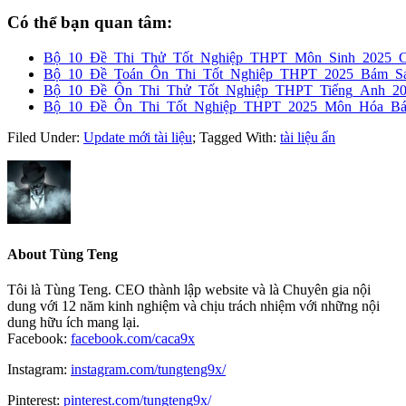
Có thể bạn quan tâm:
Bộ_10_Đề_Thi_Thử_Tốt_Nghiệp_THPT_Môn_Sinh_2025_
Bộ_10_Đề_Toán_Ôn_Thi_Tốt_Nghiệp_THPT_2025_Bám_Sát
Bộ_10_Đề_Ôn_Thi_Thử_Tốt_Nghiệp_THPT_Tiếng_Anh_2
Bộ_10_Đề_Ôn_Thi_Tốt_Nghiệp_THPT_2025_Môn_Hóa_Bám
Filed Under:
Update mới tài liệu
;
Tagged With:
tài liệu ẩn
About
Tùng Teng
Tôi là Tùng Teng. CEO thành lập website và là Chuyên gia nội
dung với 12 năm kinh nghiệm và chịu trách nhiệm với những nội
dung hữu ích mang lại.
Facebook:
facebook.com/caca9x
Instagram:
instagram.com/tungteng9x/
Pinterest:
pinterest.com/tungteng9x/