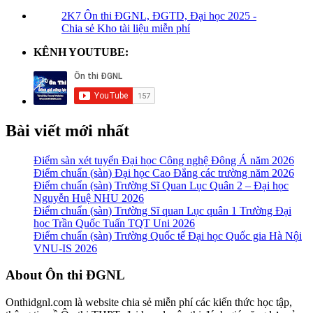
2K7 Ôn thi ĐGNL, ĐGTD, Đại học 2025 -
Chia sẻ Kho tài liệu miễn phí
KÊNH YOUTUBE:
Bài viết mới nhất
Điểm sàn xét tuyển Đại học Công nghệ Đông Á năm 2026
Điểm chuẩn (sàn) Đại học Cao Đẳng các trường năm 2026
Điểm chuẩn (sàn) Trường Sĩ Quan Lục Quân 2 – Đại học
Nguyễn Huệ NHU 2026
Điểm chuẩn (sàn) Trường Sĩ quan Lục quân 1 Trường Đại
học Trần Quốc Tuấn TQT Uni 2026
Điểm chuẩn (sàn) Trường Quốc tế Đại học Quốc gia Hà Nội
VNU-IS 2026
Footer
About Ôn thi ĐGNL
Onthidgnl.com là website chia sẻ miễn phí các kiến thức học tập,