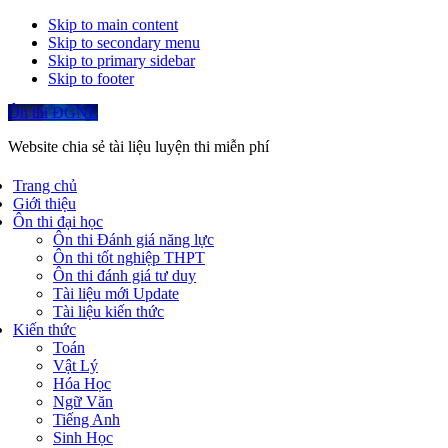
Skip to main content
Skip to secondary menu
Skip to primary sidebar
Skip to footer
Ôn thi ĐGNL
Website chia sẻ tài liệu luyện thi miễn phí
Trang chủ
Giới thiệu
Ôn thi đại học
Ôn thi Đánh giá năng lực
Ôn thi tốt nghiệp THPT
Ôn thi đánh giá tư duy
Tài liệu mới Update
Tài liệu kiến thức
Kiến thức
Toán
Vật Lý
Hóa Học
Ngữ Văn
Tiếng Anh
Sinh Học