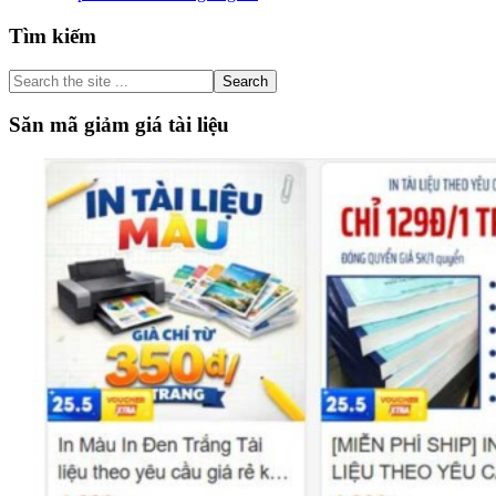
Primary
Tìm kiếm
Sidebar
Search
the
site
Săn mã giảm giá tài liệu
...