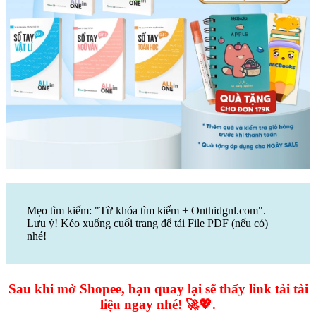
Mẹo tìm kiếm: "Từ khóa tìm kiếm + Onthidgnl.com".
Lưu ý! Kéo xuống cuối trang để tải File PDF (nếu có)
nhé!
Sau khi mở Shopee, bạn quay lại sẽ thấy link tải tài
liệu ngay nhé! 🚀💖.