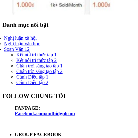
Danh mục nổi bật
Nghị luận xã hội
Nghị luận văn học
Soạn Văn 12
Kết nối tri thức tập 1
Kết nối tri thức tập 2
Chân trời sáng tạo tập 1
Chân trời sáng tạo tập 2
Cánh Diều tập 1
Cánh Diều tập 2
FOLLOW CHÚNG TÔI
FANPAGE:
Facebook.com/onthidgnlcom
GROUP FACEBOOK