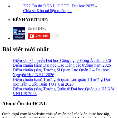
2K7 Ôn thi ĐGNL, ĐGTD, Đại học 2025 -
Chia sẻ Kho tài liệu miễn phí
KÊNH YOUTUBE:
Bài viết mới nhất
Điểm sàn xét tuyển Đại học Công nghệ Đông Á năm 2026
Điểm chuẩn (sàn) Đại học Cao Đẳng các trường năm 2026
Điểm chuẩn (sàn) Trường Sĩ Quan Lục Quân 2 – Đại học
Nguyễn Huệ NHU 2026
Điểm chuẩn (sàn) Trường Sĩ quan Lục quân 1 Trường Đại
học Trần Quốc Tuấn TQT Uni 2026
Điểm chuẩn (sàn) Trường Quốc tế Đại học Quốc gia Hà Nội
VNU-IS 2026
Footer
About Ôn thi ĐGNL
Onthidgnl.com là website chia sẻ miễn phí các kiến thức học tập,