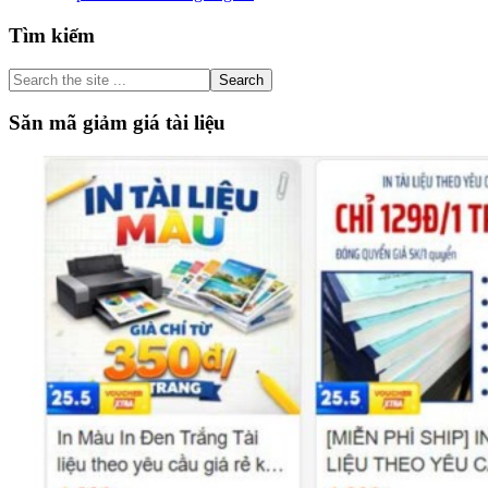
Primary
Tìm kiếm
Sidebar
Search
the
site
Săn mã giảm giá tài liệu
...