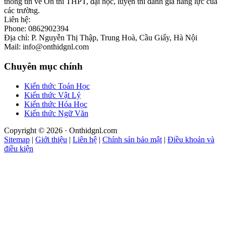
thông tin về Ôn thi THPT, đại học, luyện thi đánh giá năng lực của
các trường.
Liên hệ:
Phone: 0862902394
Địa chỉ: P. Nguyễn Thị Thập, Trung Hoà, Cầu Giấy, Hà Nội
Mail: info@onthidgnl.com
Chuyên mục chính
Kiến thức Toán Học
Kiến thức Vật Lý
Kiến thức Hóa Học
Kiến thức Ngữ Văn
Copyright © 2026 · Onthidgnl.com
Sitemap
|
Giới thiệu
|
Liên hệ
|
Chính sản bảo mật
|
Điều khoản và
điều kiện