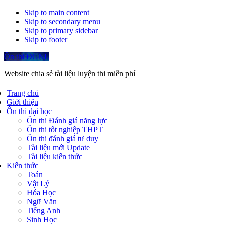
Skip to main content
Skip to secondary menu
Skip to primary sidebar
Skip to footer
Ôn thi ĐGNL
Website chia sẻ tài liệu luyện thi miễn phí
Trang chủ
Giới thiệu
Ôn thi đại học
Ôn thi Đánh giá năng lực
Ôn thi tốt nghiệp THPT
Ôn thi đánh giá tư duy
Tài liệu mới Update
Tài liệu kiến thức
Kiến thức
Toán
Vật Lý
Hóa Học
Ngữ Văn
Tiếng Anh
Sinh Học