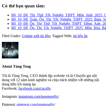
Có thể bạn quan tâm:
Bộ_10_Đề_Thi_Thử_Tốt_Nghiệp_THPT_Môn_Sinh_2025_
Bộ_10_Đề_Toán_Ôn_Thi_Tốt_Nghiệp_THPT_2025_Bám_Sát
Bộ_10_Đề_Ôn_Thi_Thử_Tốt_Nghiệp_THPT_Tiếng_Anh_2
Bộ_10_Đề_Ôn_Thi_Tốt_Nghiệp_THPT_2025_Môn_Hóa_Bám
Filed Under:
Update mới tài liệu
;
Tagged With:
tài liệu ẩn
About
Tùng Teng
Tôi là Tùng Teng. CEO thành lập website và là Chuyên gia nội
dung với 12 năm kinh nghiệm và chịu trách nhiệm với những nội
dung hữu ích mang lại.
Facebook:
facebook.com/caca9x
Instagram:
instagram.com/tungteng9x/
Pinterest:
pinterest.com/tungteng9x/