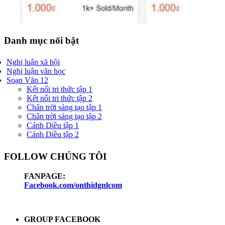
Danh mục nổi bật
Nghị luận xã hội
Nghị luận văn học
Soạn Văn 12
Kết nối tri thức tập 1
Kết nối tri thức tập 2
Chân trời sáng tạo tập 1
Chân trời sáng tạo tập 2
Cánh Diều tập 1
Cánh Diều tập 2
FOLLOW CHÚNG TÔI
FANPAGE:
Facebook.com/onthidgnlcom
GROUP FACEBOOK