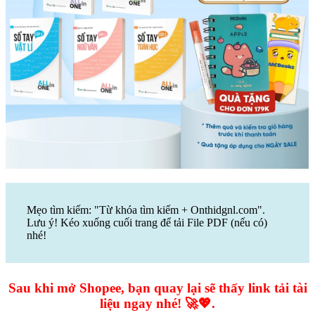
Mẹo tìm kiếm: "Từ khóa tìm kiếm + Onthidgnl.com".
Lưu ý! Kéo xuống cuối trang để tải File PDF (nếu có)
nhé!
Sau khi mở Shopee, bạn quay lại sẽ thấy link tải tài
liệu ngay nhé! 🚀💖.