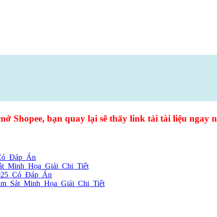
mở Shopee, bạn quay lại sẽ thấy link tải tài liệu ngay n
Có_Đáp_Án
_Minh_Họa_Giải_Chi_Tiết
025_Có_Đáp_Án
_Sát_Minh_Họa_Giải_Chi_Tiết