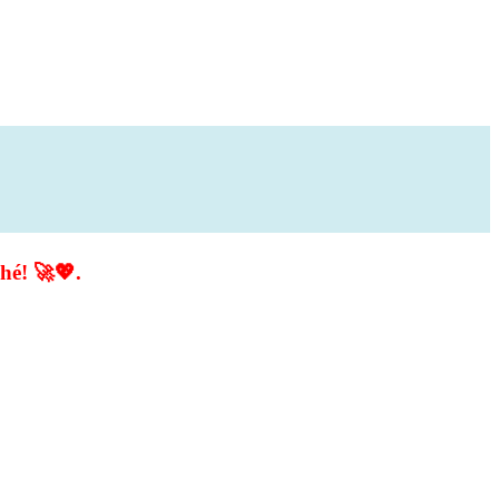
hé! 🚀💖.