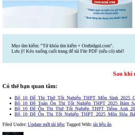
Mẹo tìm kiếm: "Từ khóa tìm kiếm + Onthidgnl.com".
Lưu ý! Kéo xuống cuối trang để tải File PDF (nếu có) nhé!
Sau khi 
Có thể bạn quan tâm:
Bộ_10_Đề_Thi_Thử_Tốt_Nghiệp_THPT_Môn_Sinh_2025_
Bộ_10_Đề_Toán_Ôn_Thi_Tốt_Nghiệp_THPT_2025_Bám_Sát
Bộ_10_Đề_Ôn_Thi_Thử_Tốt_Nghiệp_THPT_Tiếng_Anh_2
Bộ_10_Đề_Ôn_Thi_Tốt_Nghiệp_THPT_2025_Môn_Hóa_Bám
Filed Under:
Update mới tài liệu
;
Tagged With:
tài liệu ẩn