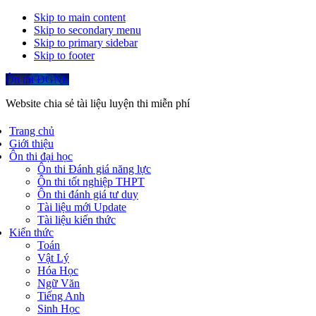
Skip to main content
Skip to secondary menu
Skip to primary sidebar
Skip to footer
Ôn thi ĐGNL
Website chia sẻ tài liệu luyện thi miễn phí
Trang chủ
Giới thiệu
Ôn thi đại học
Ôn thi Đánh giá năng lực
Ôn thi tốt nghiệp THPT
Ôn thi đánh giá tư duy
Tài liệu mới Update
Tài liệu kiến thức
Kiến thức
Toán
Vật Lý
Hóa Học
Ngữ Văn
Tiếng Anh
Sinh Học