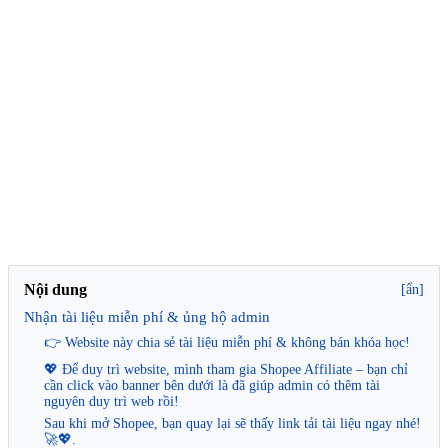
Nội dung
[ẩn]
Nhận tài liệu miễn phí & ủng hộ admin
👉 Website này chia sẻ tài liệu miễn phí & không bán khóa học!
💖 Để duy trì website, mình tham gia Shopee Affiliate – bạn chỉ
cần click vào banner bên dưới là đã giúp admin có thêm tài
nguyên duy trì web rồi!
Sau khi mở Shopee, bạn quay lại sẽ thấy link tải tài liệu ngay nhé!
🚀💖.