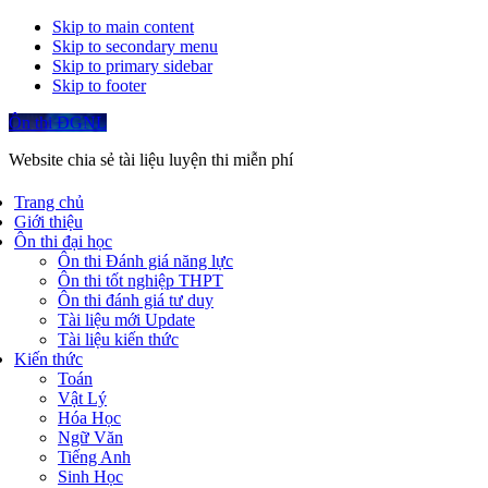
Skip to main content
Skip to secondary menu
Skip to primary sidebar
Skip to footer
Ôn thi ĐGNL
Website chia sẻ tài liệu luyện thi miễn phí
Trang chủ
Giới thiệu
Ôn thi đại học
Ôn thi Đánh giá năng lực
Ôn thi tốt nghiệp THPT
Ôn thi đánh giá tư duy
Tài liệu mới Update
Tài liệu kiến thức
Kiến thức
Toán
Vật Lý
Hóa Học
Ngữ Văn
Tiếng Anh
Sinh Học