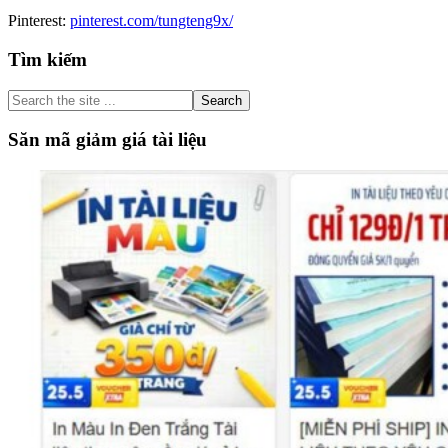
Pinterest:
pinterest.com/tungteng9x/
Primary
Tìm kiếm
Sidebar
Search
the
site
Săn mã giảm giá tài liệu
...