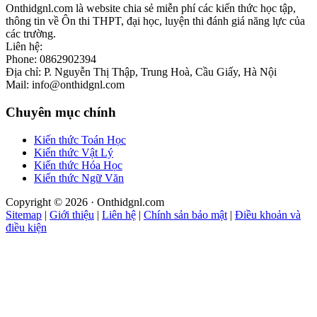
Onthidgnl.com là website chia sẻ miễn phí các kiến thức học tập,
thông tin về Ôn thi THPT, đại học, luyện thi đánh giá năng lực của
các trường.
Liên hệ:
Phone: 0862902394
Địa chỉ: P. Nguyễn Thị Thập, Trung Hoà, Cầu Giấy, Hà Nội
Mail: info@onthidgnl.com
Chuyên mục chính
Kiến thức Toán Học
Kiến thức Vật Lý
Kiến thức Hóa Học
Kiến thức Ngữ Văn
Copyright © 2026 · Onthidgnl.com
Sitemap
|
Giới thiệu
|
Liên hệ
|
Chính sản bảo mật
|
Điều khoản và
điều kiện