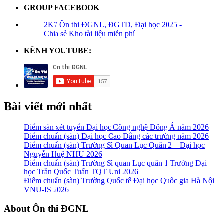
GROUP FACEBOOK
2K7 Ôn thi ĐGNL, ĐGTD, Đại học 2025 -
Chia sẻ Kho tài liệu miễn phí
KÊNH YOUTUBE:
Bài viết mới nhất
Điểm sàn xét tuyển Đại học Công nghệ Đông Á năm 2026
Điểm chuẩn (sàn) Đại học Cao Đẳng các trường năm 2026
Điểm chuẩn (sàn) Trường Sĩ Quan Lục Quân 2 – Đại học
Nguyễn Huệ NHU 2026
Điểm chuẩn (sàn) Trường Sĩ quan Lục quân 1 Trường Đại
học Trần Quốc Tuấn TQT Uni 2026
Điểm chuẩn (sàn) Trường Quốc tế Đại học Quốc gia Hà Nội
VNU-IS 2026
Footer
About Ôn thi ĐGNL