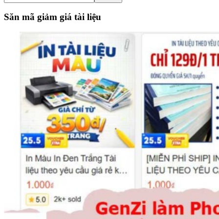
the
site
Săn mã giảm giá tài liệu
...