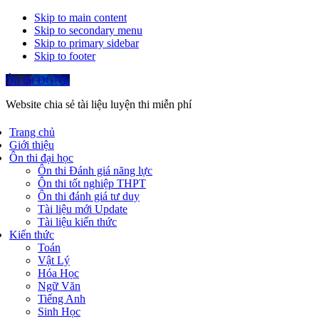
Skip to main content
Skip to secondary menu
Skip to primary sidebar
Skip to footer
Ôn thi ĐGNL
Website chia sẻ tài liệu luyện thi miễn phí
Trang chủ
Giới thiệu
Ôn thi đại học
Ôn thi Đánh giá năng lực
Ôn thi tốt nghiệp THPT
Ôn thi đánh giá tư duy
Tài liệu mới Update
Tài liệu kiến thức
Kiến thức
Toán
Vật Lý
Hóa Học
Ngữ Văn
Tiếng Anh
Sinh Học