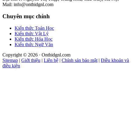
Mail: info@onthidgnl.com
Chuyên mục chính
Kiến thức Toán Học
Kiến thức Vật Lý
Kiến thức Hóa Học
Kiến thức Ngữ Văn
Copyright © 2026 · Onthidgnl.com
Sitemap
|
Giới thiệu
|
Liên hệ
|
Chính sản bảo mật
|
Điều khoản và
điều kiện