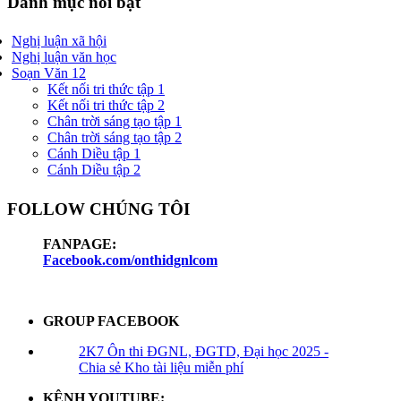
Danh mục nổi bật
Nghị luận xã hội
Nghị luận văn học
Soạn Văn 12
Kết nối tri thức tập 1
Kết nối tri thức tập 2
Chân trời sáng tạo tập 1
Chân trời sáng tạo tập 2
Cánh Diều tập 1
Cánh Diều tập 2
FOLLOW CHÚNG TÔI
FANPAGE:
Facebook.com/onthidgnlcom
GROUP FACEBOOK
2K7 Ôn thi ĐGNL, ĐGTD, Đại học 2025 -
Chia sẻ Kho tài liệu miễn phí
KÊNH YOUTUBE: