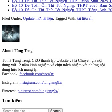
Bộ_10_Đề_Thi_Thử_Tốt_Nghiệp_THPT_Môn_Sinh_2025_
Bộ_10_Đề_Toán_Ôn_Thi_Tốt_Nghiệp_THPT_2025_Bám_Sát
Bộ_10_Đề_Ôn_Thi_Thử_Tốt_Nghiệp_THPT_Tiếng_Anh_2
Filed Under:
Update mới tài liệu
;
Tagged With:
tài liệu ẩn
About
Tùng Teng
Tôi là Tùng Teng. CEO thành lập website và là Chuyên gia nội
dung với 12 năm kinh nghiệm và chịu trách nhiệm với những nội
dung hữu ích mang lại.
Facebook:
facebook.com/caca9x
Instagram:
instagram.com/tungteng9x/
Pinterest:
pinterest.com/tungteng9x/
Primary
Tìm kiếm
Sidebar
Search