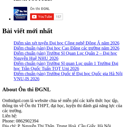
Bài viết mới nhất
Điểm sàn xét tuyển Đại học Công nghệ Đông Á năm 2026
Điểm chuẩn (sàn) Đại học Cao Đẳng các trường năm 2026
Điểm chuẩn (sàn) Trường Sĩ Quan Lục Quân 2 – Đại học
Nguyễn Huệ NHU 2026
Điểm chuẩn (sàn) Trường Sĩ quan Lục quân 1 Trường Đại
học Trần Quốc Tuấn TQT Uni 2026
Điểm chuẩn (sàn) Trường Quốc tế Đại học Quốc gia Hà Nội
VNU-IS 2026
Footer
About Ôn thi ĐGNL
Onthidgnl.com là website chia sẻ miễn phí các kiến thức học tập,
thông tin về Ôn thi THPT, đại học, luyện thi đánh giá năng lực của
các trường.
Liên hệ:
Phone: 0862902394
Địa chỉ: P. Nguyễn Thị Thập, Trung Hoà, Cầu Giấy, Hà Nội