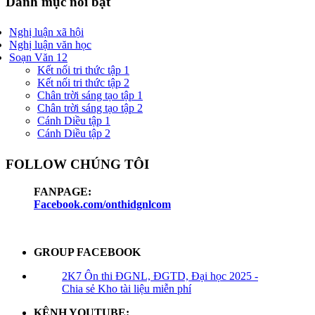
Danh mục nổi bật
Nghị luận xã hội
Nghị luận văn học
Soạn Văn 12
Kết nối tri thức tập 1
Kết nối tri thức tập 2
Chân trời sáng tạo tập 1
Chân trời sáng tạo tập 2
Cánh Diều tập 1
Cánh Diều tập 2
FOLLOW CHÚNG TÔI
FANPAGE:
Facebook.com/onthidgnlcom
GROUP FACEBOOK
2K7 Ôn thi ĐGNL, ĐGTD, Đại học 2025 -
Chia sẻ Kho tài liệu miễn phí
KÊNH YOUTUBE: