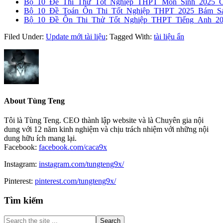
Bộ_10_Đề_Thi_Thử_Tốt_Nghiệp_THPT_Môn_Sinh_2025_
Bộ_10_Đề_Toán_Ôn_Thi_Tốt_Nghiệp_THPT_2025_Bám_Sát
Bộ_10_Đề_Ôn_Thi_Thử_Tốt_Nghiệp_THPT_Tiếng_Anh_2
Filed Under:
Update mới tài liệu
;
Tagged With:
tài liệu ẩn
About
Tùng Teng
Tôi là Tùng Teng. CEO thành lập website và là Chuyên gia nội
dung với 12 năm kinh nghiệm và chịu trách nhiệm với những nội
dung hữu ích mang lại.
Facebook:
facebook.com/caca9x
Instagram:
instagram.com/tungteng9x/
Pinterest:
pinterest.com/tungteng9x/
Primary
Tìm kiếm
Sidebar
Search