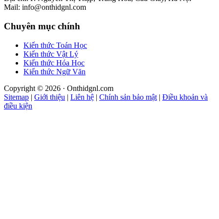
Mail: info@onthidgnl.com
Chuyên mục chính
Kiến thức Toán Học
Kiến thức Vật Lý
Kiến thức Hóa Học
Kiến thức Ngữ Văn
Copyright © 2026 · Onthidgnl.com
Sitemap
|
Giới thiệu
|
Liên hệ
|
Chính sản bảo mật
|
Điều khoản và
điều kiện