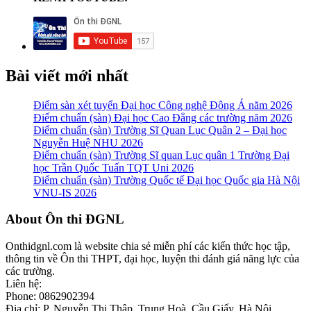
Bài viết mới nhất
Điểm sàn xét tuyển Đại học Công nghệ Đông Á năm 2026
Điểm chuẩn (sàn) Đại học Cao Đẳng các trường năm 2026
Điểm chuẩn (sàn) Trường Sĩ Quan Lục Quân 2 – Đại học
Nguyễn Huệ NHU 2026
Điểm chuẩn (sàn) Trường Sĩ quan Lục quân 1 Trường Đại
học Trần Quốc Tuấn TQT Uni 2026
Điểm chuẩn (sàn) Trường Quốc tế Đại học Quốc gia Hà Nội
VNU-IS 2026
Footer
About Ôn thi ĐGNL
Onthidgnl.com là website chia sẻ miễn phí các kiến thức học tập,
thông tin về Ôn thi THPT, đại học, luyện thi đánh giá năng lực của
các trường.
Liên hệ:
Phone: 0862902394
Địa chỉ: P. Nguyễn Thị Thập, Trung Hoà, Cầu Giấy, Hà Nội