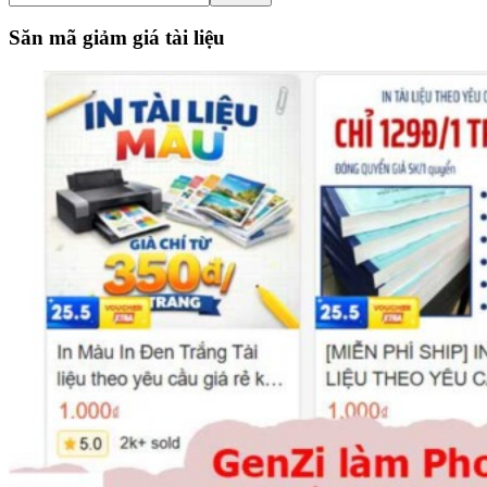
the
site
Săn mã giảm giá tài liệu
...