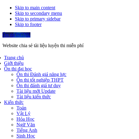
Skip to main content
Skip to secondary menu
Skip to primary sidebar
Skip to footer
Ôn thi ĐGNL
Website chia sẻ tài liệu luyện thi miễn phí
Trang chủ
Giới thiệu
Ôn thi đại học
Ôn thi Đánh giá năng lực
Ôn thi tốt nghiệp THPT
Ôn thi đánh giá tư duy
Tài liệu mới Update
Tài liệu kiến thức
Kiến thức
Toán
Vật Lý
Hóa Học
Ngữ Văn
Tiếng Anh
Sinh Học