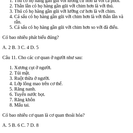
Thú có họ hàng gần gũi với lưỡng cư hơn là với cá phổi.
Thằn lằn có họ hàng gần gũi với chim hơn là với thú.
Thú có họ hàng gần gũi với lưỡng cư hơn là với chim.
Cá sấu có họ hàng gần gũi với chim hơn là với thằn lằn và
rắn.
Cá sấu có họ hàng gần gũi với chim hơn so với đà điểu.
Có bao nhiêu phát biểu đúng?
A. 2 B. 3 C. 4 D. 5
Câu 11. Cho các cơ quan ở người như sau:
Xương cụt ở người.
Túi mật.
Ruột thừa ở người.
Lớp lông mao trên cơ thể.
Răng nanh.
Tuyến nước bọt.
Răng khôn
Mấu tai.
Có bao nhiêu cơ quan là cơ quan thoái hóa?
A. 5 B. 6 C. 7 D. 8