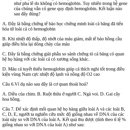
như pha lê do không có hemoglobin. Tuy nhiên trong hệ gene
của chúng vẫn có gene quy định hemoglobin. Kết luận nào
sau đây đúng?
A. Đây là bằng chứng tế bào học chứng minh loài cá băng đã tiến
hóa từ loài cá có hemoglobin
B. Khi nhiệt độ thấp, độ nhớt của máu giảm, mất tế bào hồng cầu
giúp điều hòa lại dòng chảy của máu
C. Đây là bằng chứng giải phẫu so sánh chứng tỏ cá băng có quan
hệ họ hàng với các loài cá có xương sống khác.
D. Máu cá tuyết thiếu hemoglobin giúp cá thích nghi tốt trong điều
kiện vùng Nam cực nhiệt độ lạnh và nồng độ O2 cao
Câu 6.Ví dụ nào sau đây là cơ quan thoái hoá?
A. Diều của chim. B. Ruột thừa ở người C. Ngà voi. D. Gai cây
hoa hồng.
Câu 7. Để xác định mối quan hệ họ hàng giữa loài A và các loài B,
C, D, E, người ta nghiên cứu mức độ giống nhau về DNA của các
loài này so với DNA của loài A. Kết quả thu được (tính theo tỉ lệ %
giống nhau so với DNA của loài A) như sau: