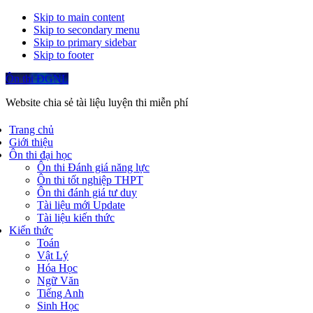
Skip to main content
Skip to secondary menu
Skip to primary sidebar
Skip to footer
Ôn thi ĐGNL
Website chia sẻ tài liệu luyện thi miễn phí
Trang chủ
Giới thiệu
Ôn thi đại học
Ôn thi Đánh giá năng lực
Ôn thi tốt nghiệp THPT
Ôn thi đánh giá tư duy
Tài liệu mới Update
Tài liệu kiến thức
Kiến thức
Toán
Vật Lý
Hóa Học
Ngữ Văn
Tiếng Anh
Sinh Học