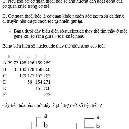
C. Nếu loại bỏ cơ quan thoái hóa sẽ ảnh hưởng đến hoạt động của
cơ quan khác trong cơ thể.
D. Cơ quan thoái hóa là cơ quan khác nguồn gốc tạo ra sự đa dạng
di truyền nên được chọn lọc tự nhiên giữ lại.
Bảng dưới đây biểu diễn số nucleotide thay thế tìm thấy ở một
gene khi so sánh giữa 7 loài khác nhau.
Bảng biểu hiện số nucleotide thay thế giữa từng cặp loài
b
c
d
e
f
g
A
39
72
128
126
159
269
B
81
130
128
158
268
C
129
127
157
267
D
56
154
271
E
151
268
F
273
Cây tiến hóa nào dưới đây là phù hợp với số liệu trên ?