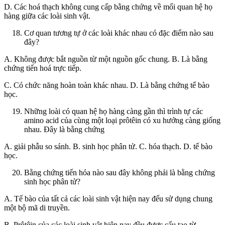
D. Các hoá thạch không cung cấp bằng chứng về mối quan hệ họ
hàng giữa các loài sinh vật.
Cơ quan tương tự ở các loài khác nhau có đặc điểm nào sau
đây?
A. Không được bắt nguồn từ một nguồn gốc chung. B. Là bằng
chứng tiến hoá trực tiếp.
C. Có chức năng hoàn toàn khác nhau. D. Là bằng chứng tế bào
học.
Những loài có quan hệ họ hàng càng gần thì trình tự các
amino acid của cùng một loại prôtêin có xu hướng càng giống
nhau. Đây là bằng chứng
A. giải phẫu so sánh. B. sinh học phân tử. C. hóa thạch. D. tế bào
học.
Bằng chứng tiến hóa nào sau đây không phải là bằng chứng
sinh học phân tử?
A. Tế bào của tất cả các loài sinh vật hiện nay đếu sử dụng chung
một bộ mã di truyền.
B. Prôtêin của các loài sinh vật hiện nay đều được cấu tạo từ