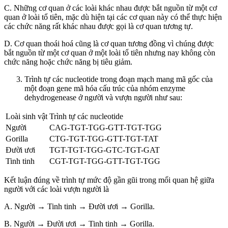
C. Những cơ quan ở các loài khác nhau được bắt nguồn từ một cơ
quan ở loài tổ tiên, mặc dù hiện tại các cơ quan này có thể thực hiện
các chức năng rất khác nhau được gọi là cơ quan tương tự.
D. Cơ quan thoái hoá cũng là cơ quan tương đồng vì chúng được
bắt nguồn từ một cơ quan ở một loài tổ tiên nhưng nay không còn
chức năng hoặc chức năng bị tiêu giảm.
Trình tự các nucleotide trong đoạn mạch mang mã gốc của
một đoạn gene mã hóa cấu trúc của nhóm enzyme
dehydrogenease ở người và vượn người như sau:
Loài sinh vật
Trình tự các nucleotide
Người
CAG-TGT-TGG-GTT-TGT-TGG
Gorilla
CTG-TGT-TGG-GTT-TGT-TAT
Đười ươi
TGT-TGT-TGG-GTC-TGT-GAT
Tinh tinh
CGT-TGT-TGG-GTT-TGT-TGG
Kết luận đúng về trình tự mức độ gần gũi trong mối quan hệ giữa
người với các loài vượn người là
A. Người → Tinh tinh → Đười ươi → Gorilla.
B. Người → Đười ươi → Tinh tinh → Gorilla.