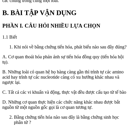
các chủng trong cùng một loài.
B. BÀI TẬP VẬN DỤNG
PHẦN I. CÂU HỎI NHIỀU LỰA CHỌN
1.1 Biết
Khi nói về bằng chứng tiến hóa, phát biểu nào sau đây đúng?
A. Cơ quan thoái hóa phản ánh sự tiến hóa đồng quy (tiến hóa hội
tụ).
B. Những loài có quan hệ họ hàng càng gần thì trình tự các amino
acid hay trình tự các nucleotide càng có xu hướng khác nhau và
ngược lại.
C. Tất cả các vi khuẩn và động, thực vật đều được cấu tạo từ tế bào
D. Những cơ quan thực hiện các chức năng khác nhau được bắt
nguồn từ một nguồn gốc gọi là cơ quan tương tự.
Bằng chứng tiến hóa nào sau đây là bằng chứng sinh học
phân tử ?