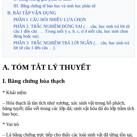
III. Bằng chứng tế bào học và sinh học phân tử.
B. BÀI TẬP VẬN DỤNG
PHẦN I. CÂU HỎI NHIỀU LỰA CHỌN
PHẦN 2. TRẮC NGHIỆM ĐÚNG SAI (… câu, học sinh trả lời từ
câu 1 đến câu …. Trong mỗi ý a, b, c, d ở mỗi câu, học sinh chọn
đúng hoặc sai).
PHẦN 3. TRẮC NGHIỆM TRẢ LỜI NGẮN (… câu, học sinh trả
lời từ câu 1 đến câu …).
A. TÓM TẮT LÝ THUYẾT
I. Bằng chứng hóa thạch
* Khái niệm
– Hóa thạch là tàn tích như xương, xác sinh vật trong hổ phách,
băng tuyết; dấu vết trong các lớp đá; sinh vật hóa đá do lớp trầm tích
bao bọc.
* Vai trò
– Là bằng chứng trực tiếp cho thấy các loài sinh vật đã từng tồn tại,