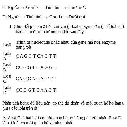
C. Người → Gorilla → Tinh tinh → Đười ươi.
D. Người → Tinh tinh → Gorilla → Đười ươi
Cho biết gene mã hóa cùng một loại enzyme ở một số loài chỉ
khác nhau ở trình tự nucleotide sau đây:
Trình tự nucleotide khác nhau của gene mã hóa enzyme
Loài
đang xét
Loài
C A G G T CA G T T
A
Loài
CC G G T C A G G T
B
Loài
CA G G A C A T T T
C
Loài
CC G G T C A A G T
D
Phân tích bảng dữ liệu trên, có thể dự đoán về mối quan hệ họ hàng
giữa các loài trên là
A. A và C là hai loài có mối quan hệ họ hàng gần gũi nhất, B và D
là hai loài có mối quan hệ xa nhau nhất.