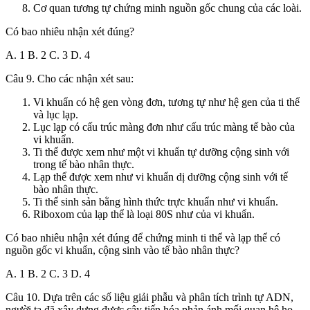
Cơ quan tương tự chứng minh nguồn gốc chung của các loài.
Có bao nhiêu nhận xét đúng?
A. 1 B. 2 C. 3 D. 4
Câu 9. Cho các nhận xét sau:
Vi khuẩn có hệ gen vòng đơn, tương tự như hệ gen của ti thể
và lục lạp.
Lục lạp có cấu trúc màng đơn như cấu trúc màng tế bào của
vi khuẩn.
Ti thể được xem như một vi khuẩn tự dưỡng cộng sinh với
trong tế bào nhân thực.
Lạp thể được xem như vi khuẩn dị dưỡng cộng sinh với tế
bào nhân thực.
Ti thể sinh sản bằng hình thức trực khuẩn như vi khuẩn.
Riboxom của lạp thể là loại 80S như của vi khuẩn.
Có bao nhiêu nhận xét đúng để chứng minh ti thể và lạp thể có
nguồn gốc vi khuẩn, cộng sinh vào tế bào nhân thực?
A. 1 B. 2 C. 3 D. 4
Câu 10. Dựa trên các số liệu giải phẫu và phân tích trình tự ADN,
người ta đã xây dựng được cây tiến hóa phản ánh mối quan hệ họ