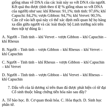
giống nhau về DNA của các loài này so với DNA của người.
Kết quả thu được (tính theo tỉ lệ % giống nhau so với DNA
của người) như sau: khỉ Rhesus: 91,1%; tinh tinh: 97,6%; khỉ
Capuchi: 84,2%; vượn Gibbon: 94,7%; khỉ Vervet: 90,5%.
Căn cứ vào kết quả này có thể xác định mối quan hệ họ hàng
xa dần giữa người và các loài thuộc bộ Linh trưởng nói trên
theo trật tự đúng là :
A. Người – Tinh tinh – khỉ Vervet – vượn Gibbon – khỉ Capuchin –
khỉ Rhesus
B. Người – Tinh tinh – vượn Gibbon – khỉ Rhesus – khỉ Vervet –
khỉ Capuchin
C. Người – Tinh tinh – khỉ Rhesus – vượn Gibbon – khỉ Capuchin
– khỉ Vervet
D. Người – Tinh tinh – vượn Gibbon – khỉ Vervet – khỉ Rhesus –
khỉ Capuchin
Dấu vết của lá dương xỉ trên than đá được phát hiện có từ đại
Cổ sinh thuộc bằng chứng tiến hóa nào sau đây?
A. Tế bào học. B. Cơ quan thoái hóa. C. Hóa thạch. D. Sinh học
phân tử.