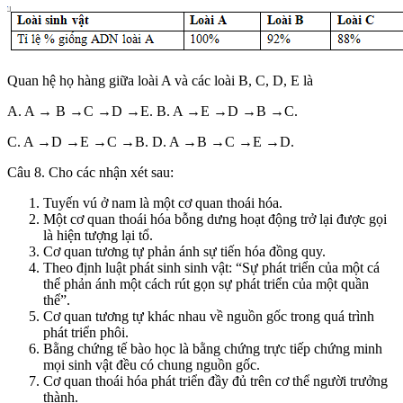
Quan hệ họ hàng giữa loài A và các loài B, C, D, E là
A. A → B →C →D →E. B. A →E →D →B →C.
C. A →D →E →C →B. D. A →B →C →E →D.
Câu 8. Cho các nhận xét sau:
Tuyến vú ở nam là một cơ quan thoái hóa.
Một cơ quan thoái hóa bỗng dưng hoạt động trở lại được gọi
là hiện tượng lại tổ.
Cơ quan tương tự phản ánh sự tiến hóa đồng quy.
Theo định luật phát sinh sinh vật: “Sự phát triển của một cá
thể phản ánh một cách rút gọn sự phát triển của một quần
thể”.
Cơ quan tương tự khác nhau về nguồn gốc trong quá trình
phát triển phôi.
Bằng chứng tế bào học là bằng chứng trực tiếp chứng minh
mọi sinh vật đều có chung nguồn gốc.
Cơ quan thoái hóa phát triển đầy đủ trên cơ thể người trưởng
thành.