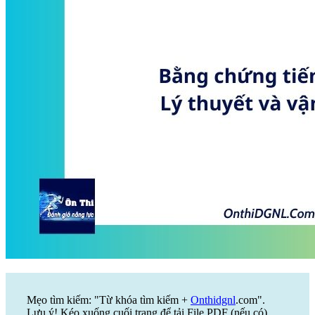
Mẹo tìm kiếm: "Từ khóa tìm kiếm +
Onthidgnl
.com".
Lưu ý! Kéo xuống cuối trang để tải File PDF (nếu có)