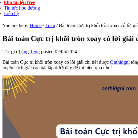
kho tài lệu free
Tin tức học đường
Liên hệ
You are here:
Home
/
Toán
/
Bài toán Cực trị khối tròn xoay có lời giải
Bài toán Cực trị khối tròn xoay có lời giải c
Tác giả
Tùng Teng
posted
02/05/2024
Bài toán Cực trị khối tròn xoay có lời giải chi tiết được
Onthidgnl
tổng
luyện cách giải các bài tập dưới đây để thi hiệu quả nhé!