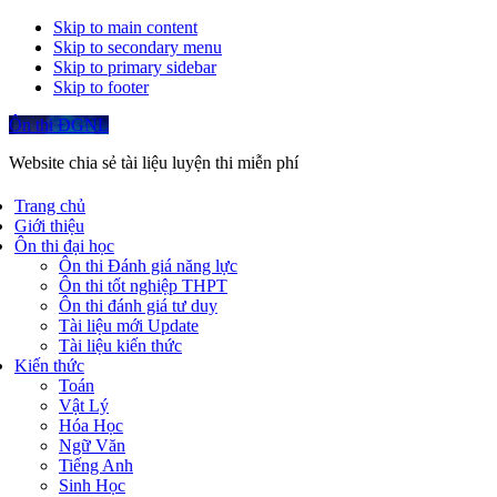
Skip to main content
Skip to secondary menu
Skip to primary sidebar
Skip to footer
Ôn thi ĐGNL
Website chia sẻ tài liệu luyện thi miễn phí
Trang chủ
Giới thiệu
Ôn thi đại học
Ôn thi Đánh giá năng lực
Ôn thi tốt nghiệp THPT
Ôn thi đánh giá tư duy
Tài liệu mới Update
Tài liệu kiến thức
Kiến thức
Toán
Vật Lý
Hóa Học
Ngữ Văn
Tiếng Anh
Sinh Học