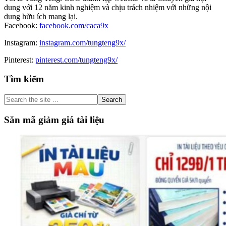
dung với 12 năm kinh nghiệm và chịu trách nhiệm với những nội
dung hữu ích mang lại.
Facebook:
facebook.com/caca9x
Instagram:
instagram.com/tungteng9x/
Pinterest:
pinterest.com/tungteng9x/
Primary
Tìm kiếm
Sidebar
Search
the
site
Săn mã giảm giá tài liệu
...