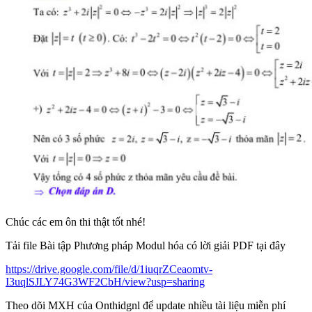
Chúc các em ôn thi thật tốt nhé!
Tải file Bài tập Phương pháp Modul hóa có lời giải PDF tại đây
https://drive.google.com/file/d/1iuqrZCeaomtv-
I3uqlSJLY74G3WF2CbH/view?usp=sharing
Theo dõi MXH của Onthidgnl để update nhiều tài liệu miễn phí