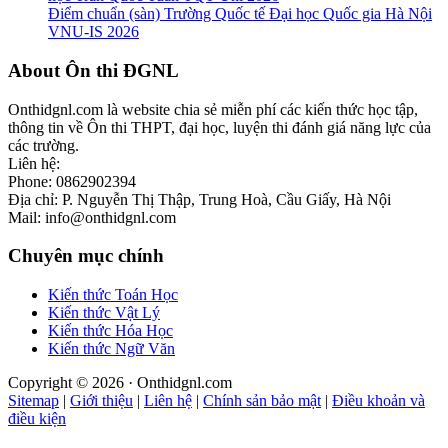
Điểm chuẩn (sàn) Trường Quốc tế Đại học Quốc gia Hà Nội
VNU-IS 2026
Footer
About Ôn thi ĐGNL
Onthidgnl.com là website chia sẻ miễn phí các kiến thức học tập,
thông tin về Ôn thi THPT, đại học, luyện thi đánh giá năng lực của
các trường.
Liên hệ:
Phone: 0862902394
Địa chỉ: P. Nguyễn Thị Thập, Trung Hoà, Cầu Giấy, Hà Nội
Mail: info@onthidgnl.com
Chuyên mục chính
Kiến thức Toán Học
Kiến thức Vật Lý
Kiến thức Hóa Học
Kiến thức Ngữ Văn
Copyright © 2026 · Onthidgnl.com
Sitemap
|
Giới thiệu
|
Liên hệ
|
Chính sản bảo mật
|
Điều khoản và
điều kiện