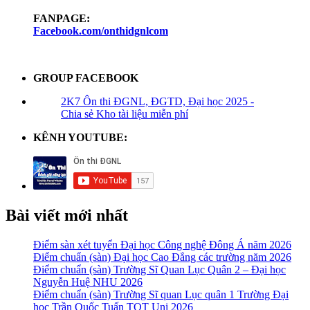
FANPAGE:
Facebook.com/onthidgnlcom
GROUP FACEBOOK
2K7 Ôn thi ĐGNL, ĐGTD, Đại học 2025 -
Chia sẻ Kho tài liệu miễn phí
KÊNH YOUTUBE:
Bài viết mới nhất
Điểm sàn xét tuyển Đại học Công nghệ Đông Á năm 2026
Điểm chuẩn (sàn) Đại học Cao Đẳng các trường năm 2026
Điểm chuẩn (sàn) Trường Sĩ Quan Lục Quân 2 – Đại học
Nguyễn Huệ NHU 2026
Điểm chuẩn (sàn) Trường Sĩ quan Lục quân 1 Trường Đại
học Trần Quốc Tuấn TQT Uni 2026