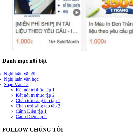
Danh mục nổi bật
Nghị luận xã hội
Nghị luận văn học
Soạn Văn 12
Kết nối tri thức tập 1
Kết nối tri thức tập 2
Chân trời sáng tạo tập 1
Chân trời sáng tạo tập 2
Cánh Diều tập 1
Cánh Diều tập 2
FOLLOW CHÚNG TÔI