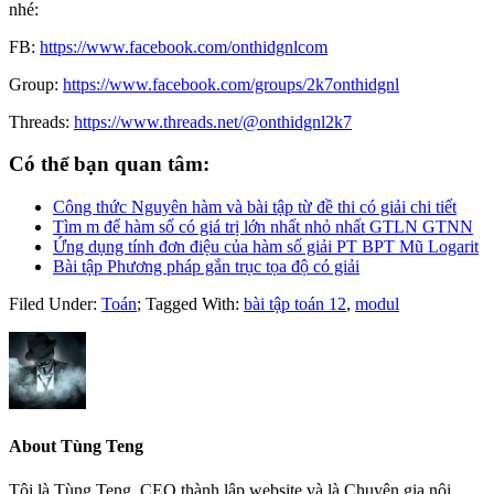
nhé:
FB:
https://www.facebook.com/onthidgnlcom
Group:
https://www.facebook.com/groups/2k7onthidgnl
Threads:
https://www.threads.net/@onthidgnl2k7
Có thể bạn quan tâm:
Công thức Nguyên hàm và bài tập từ đề thi có giải chi tiết
Tìm m để hàm số có giá trị lớn nhất nhỏ nhất GTLN GTNN
Ứng dụng tính đơn điệu của hàm số giải PT BPT Mũ Logarit
Bài tập Phương pháp gắn trục tọa độ có giải
Filed Under:
Toán
;
Tagged With:
bài tập toán 12
,
modul
About
Tùng Teng
Tôi là Tùng Teng. CEO thành lập website và là Chuyên gia nội