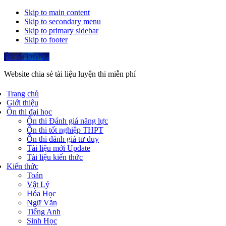
Skip to main content
Skip to secondary menu
Skip to primary sidebar
Skip to footer
Ôn thi ĐGNL
Website chia sẻ tài liệu luyện thi miễn phí
Trang chủ
Giới thiệu
Ôn thi đại học
Ôn thi Đánh giá năng lực
Ôn thi tốt nghiệp THPT
Ôn thi đánh giá tư duy
Tài liệu mới Update
Tài liệu kiến thức
Kiến thức
Toán
Vật Lý
Hóa Học
Ngữ Văn
Tiếng Anh
Sinh Học