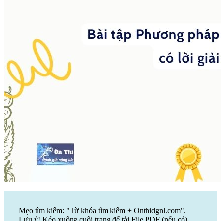
Mẹo tìm kiếm: "Từ khóa tìm kiếm + Onthidgnl.com".
Lưu ý! Kéo xuống cuối trang để tải File PDF (nếu có)