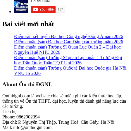
Bài viết mới nhất
Điểm sàn xét tuyển Đại học Công nghệ Đông Á năm 2026
Điểm chuẩn (sàn) Đại học Cao Đẳng các trường năm 2026
Điểm chuẩn (sàn) Trường Sĩ Quan Lục Quân 2 – Đại học
Nguyễn Huệ NHU 2026
Điểm chuẩn (sàn) Trường Sĩ quan Lục quân 1 Trường Đại
học Trần Quốc Tuấn TQT Uni 2026
Điểm chuẩn (sàn) Trường Quốc tế Đại học Quốc gia Hà Nội
VNU-IS 2026
Footer
About Ôn thi ĐGNL
Onthidgnl.com là website chia sẻ miễn phí các kiến thức học tập,
thông tin về Ôn thi THPT, đại học, luyện thi đánh giá năng lực của
các trường.
Liên hệ:
Phone: 0862902394
Địa chỉ: P. Nguyễn Thị Thập, Trung Hoà, Cầu Giấy, Hà Nội
Mail: info@onthidgnl.com