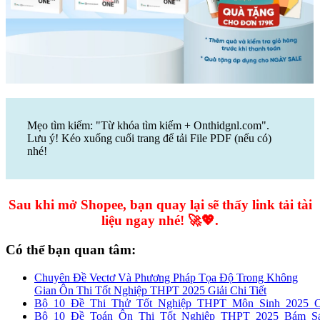
Mẹo tìm kiếm: "Từ khóa tìm kiếm + Onthidgnl.com".
Lưu ý! Kéo xuống cuối trang để tải File PDF (nếu có)
nhé!
Sau khi mở Shopee, bạn quay lại sẽ thấy link tải tài
liệu ngay nhé! 🚀💖.
Có thể bạn quan tâm:
Chuyên Đề Vectơ Và Phương Pháp Tọa Độ Trong Không
Gian Ôn Thi Tốt Nghiệp THPT 2025 Giải Chi Tiết
Bộ_10_Đề_Thi_Thử_Tốt_Nghiệp_THPT_Môn_Sinh_2025_
Bộ_10_Đề_Toán_Ôn_Thi_Tốt_Nghiệp_THPT_2025_Bám_Sát