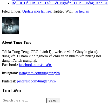
Bộ_10_Đề_Ôn_Thi_Thử_Tốt_Nghiệp_THPT_Tiếng_Anh_2
Filed Under:
Update mới tài liệu
;
Tagged With:
tài liệu ẩn
About
Tùng Teng
Tôi là Tùng Teng. CEO thành lập website và là Chuyên gia nội
dung với 12 năm kinh nghiệm và chịu trách nhiệm với những nội
dung hữu ích mang lại.
Facebook:
facebook.com/caca9x
Instagram:
instagram.com/tungteng9x/
Pinterest:
pinterest.com/tungteng9x/
Primary
Tìm kiếm
Sidebar
Search
the