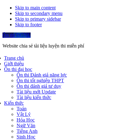
Skip to main content
Skip to secondary menu
Skip to primary sidebar
Skip to footer
Ôn thi ĐGNL
Website chia sẻ tài liệu luyện thi miễn phí
Trang chủ
Giới thiệu
Ôn thi đại học
Ôn thi Đánh giá năng lực
Ôn thi tốt nghiệp THPT
Ôn thi đánh giá tư duy
Tài liệu mới Update
Tài liệu kiến thức
Kiến thức
Toán
Vật Lý
Hóa Học
Ngữ Văn
Tiếng Anh
Sinh Học