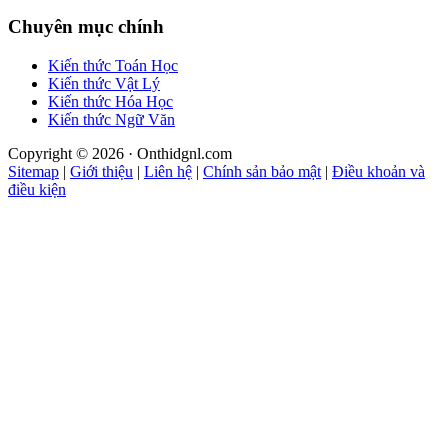
Chuyên mục chính
Kiến thức Toán Học
Kiến thức Vật Lý
Kiến thức Hóa Học
Kiến thức Ngữ Văn
Copyright © 2026 · Onthidgnl.com
Sitemap
|
Giới thiệu
|
Liên hệ
|
Chính sản bảo mật
|
Điều khoản và
điều kiện