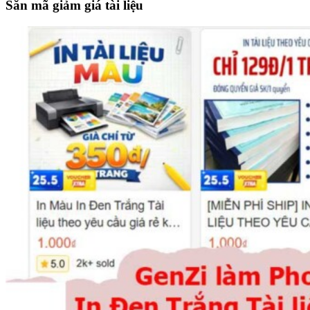
site
Săn mã giảm giá tài liệu
...