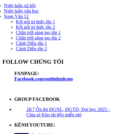
Nghị luận xã hội
Nghị luận văn học
Soạn Văn 12
Kết nối tri thức tập 1
Kết nối tri thức tập 2
Chân trời sáng tạo tập 1
Chân trời sáng tạo tập 2
Cánh Diều tập 1
Cánh Diều tập 2
FOLLOW CHÚNG TÔI
FANPAGE:
Facebook.com/onthidgnlcom
GROUP FACEBOOK
2K7 Ôn thi ĐGNL, ĐGTD, Đại học 2025 -
Chia sẻ Kho tài liệu miễn phí
KÊNH YOUTUBE: