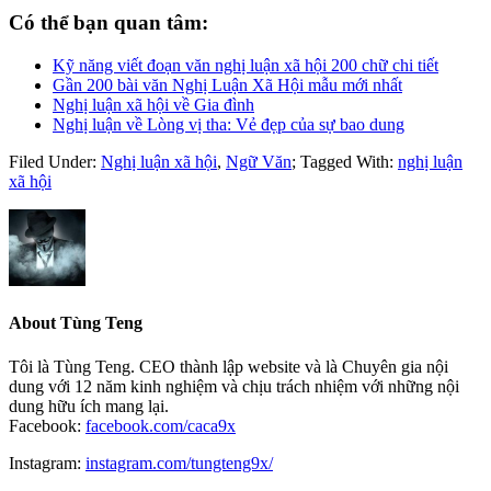
Có thể bạn quan tâm:
Kỹ năng viết đoạn văn nghị luận xã hội 200 chữ chi tiết
Gần 200 bài văn Nghị Luận Xã Hội mẫu mới nhất
Nghị luận xã hội về Gia đình
Nghị luận về Lòng vị tha: Vẻ đẹp của sự bao dung
Filed Under:
Nghị luận xã hội
,
Ngữ Văn
;
Tagged With:
nghị luận
xã hội
About
Tùng Teng
Tôi là Tùng Teng. CEO thành lập website và là Chuyên gia nội
dung với 12 năm kinh nghiệm và chịu trách nhiệm với những nội
dung hữu ích mang lại.
Facebook:
facebook.com/caca9x
Instagram:
instagram.com/tungteng9x/