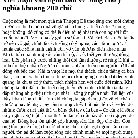
nghĩa khoảng 200 chữ
Cuộc sống là một món quà mà Thượng Đế trao tặng cho mỗi chúng
ta. Đó có thể là món quà vô giá nếu chúng ta biết cách sử dụng,
hoặc không, đó cũng có thể là điều tồi tệ nhất mà con người luôn
muốn ném đi. Món quà ấy gọi là sự tồn tại. Và cách để sự tồn tại ấy
trở nên vô giá, chính là cách sống có ý nghĩa, cách làm người. Ý
nghĩa cuộc sống hình thành trên vô vàn phương diện khác nhau.
Khi ta trải qua những xúc cảm hỉ, nộ, ái, ố, biết yêu thương đồng
loại, biết phẫn nộ trước những thói đời tầm thường, rẻ rúng là khi ta
tự hoàn thiện phần Người của mình- phần khiến con người trở thành
động vật bậc cao. Khi ta vượt lên mọi thử thách, chiến thắng cả bản
thân, học hỏi và tiếp thu kinh nghiệm không ngừng để đạt đến vinh
quang, là khi ta có ý thức, trách nhiệm hơn với cuộc đời mình. Khi
chúng ta biết dấn thân, biết cống hiến hết mình là khi tim ta đang
đập những nhịp điệu tích cực nhất – sống ý nghĩa nhất. Tài liệu của
thầy Phan Danh Hiếu. Và khi chúng ta gặp điều gì đó vô vị, chán
chường hay tẻ nhạt, hãy cầm những chiếc bút màu lên và vẽ lên đó
những đường nét thật thú vị bằng đôi tay của bạn – đó cũng là sống
có ý nghĩa. Sự thật là mọi thứ tồn tại trên đời này đều có nguyên do
của nó. Bông hoa tồn tại để góp hương sắc, làm đẹp cho đời. Con
ong tồn tại để dâng cho đời những chén mật ngọt ngon. Còn con
người, tồn tại để làm cuộc sống của chính mình và mọi người xung
quanh trở nên ý nghĩa. Kết lại, chúng ta “phải sống sao cho khỏi xót