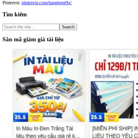
Pinterest:
pinterest.com/tungteng9x/
Primary
Tìm kiếm
Sidebar
Search
the
site
Săn mã giảm giá tài liệu
...