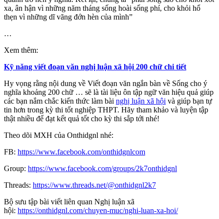
xa, ân hận vì những năm tháng sống hoài sống phí, cho khỏi hổ
thẹn vì những dĩ vãng đớn hèn của mình”
…
Xem thêm:
Kỹ năng viết đoạn văn nghị luận xã hội 200 chữ chi tiết
Hy vọng rằng nội dung về Viết đoạn văn ngắn bàn về Sống cho ý
nghĩa khoảng 200 chữ … sẽ là tài liệu ôn tập ngữ văn hiệu quả giúp
các bạn nắm chắc kiến thức làm bài
nghị luận xã hội
và giúp bạn tự
tin hơn trong kỳ thi tốt nghiệp THPT. Hãy tham khảo và luyện tập
thật nhiều để đạt kết quả tốt cho kỳ thi sắp tới nhé!
Theo dõi MXH của Onthidgnl nhé:
FB:
https://www.facebook.com/onthidgnlcom
Group:
https://www.facebook.com/groups/2k7onthidgnl
Threads:
https://www.threads.net/@onthidgnl2k7
Bộ sưu tập bài viết liên quan Nghị luận xã
hội:
https://onthidgnl.com/chuyen-muc/nghi-luan-xa-hoi/