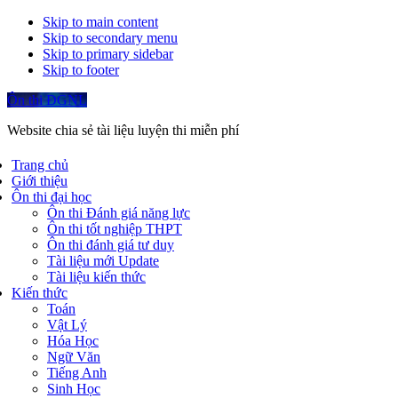
Skip to main content
Skip to secondary menu
Skip to primary sidebar
Skip to footer
Ôn thi ĐGNL
Website chia sẻ tài liệu luyện thi miễn phí
Trang chủ
Giới thiệu
Ôn thi đại học
Ôn thi Đánh giá năng lực
Ôn thi tốt nghiệp THPT
Ôn thi đánh giá tư duy
Tài liệu mới Update
Tài liệu kiến thức
Kiến thức
Toán
Vật Lý
Hóa Học
Ngữ Văn
Tiếng Anh
Sinh Học