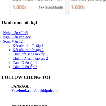
Danh mục nổi bật
Nghị luận xã hội
Nghị luận văn học
Soạn Văn 12
Kết nối tri thức tập 1
Kết nối tri thức tập 2
Chân trời sáng tạo tập 1
Chân trời sáng tạo tập 2
Cánh Diều tập 1
Cánh Diều tập 2
FOLLOW CHÚNG TÔI
FANPAGE:
Facebook.com/onthidgnlcom