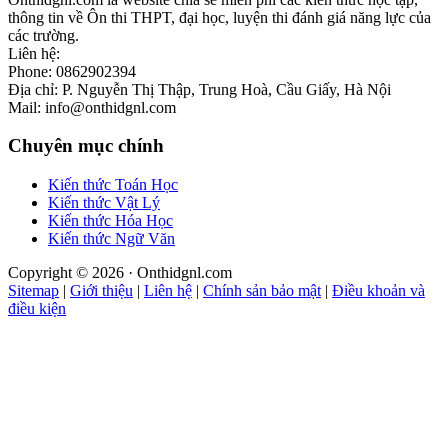
thông tin về Ôn thi THPT, đại học, luyện thi đánh giá năng lực của
các trường.
Liên hệ:
Phone: 0862902394
Địa chỉ: P. Nguyễn Thị Thập, Trung Hoà, Cầu Giấy, Hà Nội
Mail: info@onthidgnl.com
Chuyên mục chính
Kiến thức Toán Học
Kiến thức Vật Lý
Kiến thức Hóa Học
Kiến thức Ngữ Văn
Copyright © 2026 · Onthidgnl.com
Sitemap
|
Giới thiệu
|
Liên hệ
|
Chính sản bảo mật
|
Điều khoản và
điều kiện