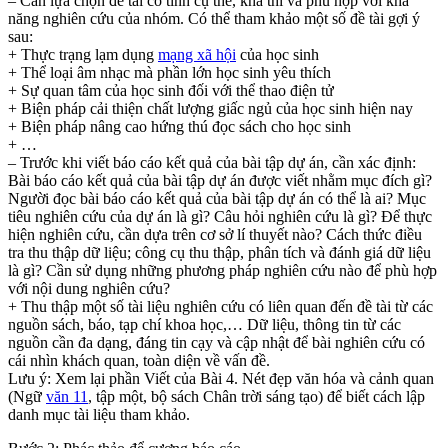
– Cần lựa chọn đề tài có tính cụ thể, khả thi và phù hợp với khả
năng nghiên cứu của nhóm. Có thể tham khảo một số đề tài gợi ý
sau:
+ Thực trạng lạm dụng
mạng xã hội
của học sinh
+ Thể loại âm nhạc mà phần lớn học sinh yêu thích
+ Sự quan tâm của học sinh đối với thể thao điện tử
+ Biện pháp cải thiện chất lượng giấc ngủ của học sinh hiện nay
+ Biện pháp nâng cao hứng thú đọc sách cho học sinh
+ …
– Trước khi viết báo cáo kết quả của bài tập dự án, cần xác định:
Bài báo cáo kết quả của bài tập dự án được viết nhằm mục đích gì?
Người đọc bài báo cáo kết quả của bài tập dự án có thể là ai? Mục
tiêu nghiên cứu của dự án là gì? Câu hỏi nghiên cứu là gì? Để thực
hiện nghiên cứu, cần dựa trên cơ sở lí thuyết nào? Cách thức điều
tra thu thập dữ liệu; công cụ thu thập, phân tích và đánh giá dữ liệu
là gì? Cần sử dụng những phương pháp nghiên cứu nào để phù hợp
với nội dung nghiên cứu?
+ Thu thập một số tài liệu nghiên cứu có liên quan đến đề tài từ các
nguồn sách, báo, tạp chí khoa học,… Dữ liệu, thông tin từ các
nguồn cần đa dạng, đáng tin cạy và cập nhật để bài nghiên cứu có
cái nhìn khách quan, toàn diện về vấn đề.
Lưu ý: Xem lại phần Viết của Bài 4. Nét đẹp văn hóa và cảnh quan
(Ngữ
văn 11
, tập một, bộ sách Chân trời sáng tạo) để biết cách lập
danh mục tài liệu tham khảo.