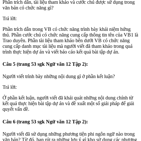
Phần trích dẫn, tài liệu tham khảo và cước chú được sử dụng trong
văn bản có chức năng gì?
Trả lời:
Phần trích dẫn trong VB có chức năng trình bày khái niệm hứng
thú. Phần cước chú có chức năng cung cấp thông tin tên của VB1 là
Trao duyên. Phần tài liệu tham khảo bên dưới VB có chức năng
cung cấp danh mục tài liệu mà người viết đã tham khảo trong quá
trình thực hiện dự án và viết báo cáo kết quả bài tập dự án.
Câu 5 (trang 53 sgk Ngữ văn 12 Tập 2):
Người viết trình bày những nội dung gì ở phần kết luận?
Trả lời:
Ở phần kết luận, người viết đã khái quát những nội dung chính từ
kết quả thực hiện bài tập dự án và đề xuất một số giải pháp để giải
quyết vấn đề.
Câu 6 (trang 53 sgk Ngữ văn 12 Tập 2):
Người viết đã sử dụng những phương tiện phi ngôn ngữ nào trong
văn bản? Từ đó, bạn rút ra những lưu ý gì kho sử dụng các phương