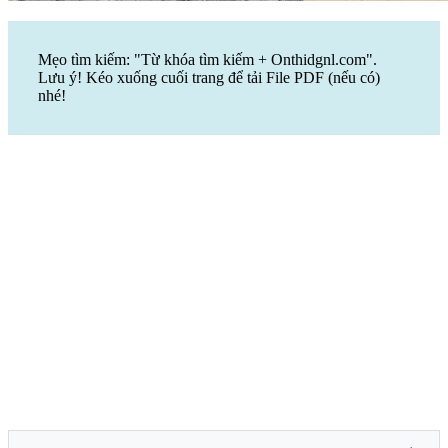
Mẹo tìm kiếm: "Từ khóa tìm kiếm + Onthidgnl.com".
Lưu ý! Kéo xuống cuối trang để tải File PDF (nếu có)
nhé!