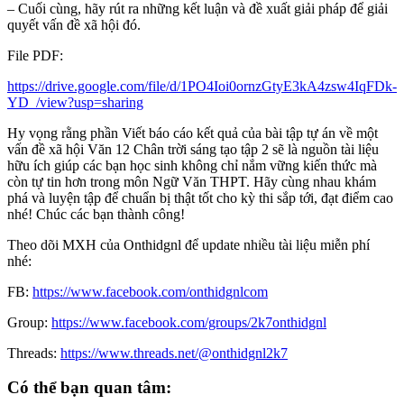
– Cuối cùng, hãy rút ra những kết luận và đề xuất giải pháp để giải
quyết vấn đề xã hội đó.
File PDF:
https://drive.google.com/file/d/1PO4Ioi0ornzGtyE3kA4zsw4IqFDk-
YD_/view?usp=sharing
Hy vọng rằng phần Viết báo cáo kết quả của bài tập tự án về một
vấn đề xã hội Văn 12 Chân trời sáng tạo tập 2 sẽ là nguồn tài liệu
hữu ích giúp các bạn học sinh không chỉ nắm vững kiến thức mà
còn tự tin hơn trong môn Ngữ Văn THPT. Hãy cùng nhau khám
phá và luyện tập để chuẩn bị thật tốt cho kỳ thi sắp tới, đạt điểm cao
nhé! Chúc các bạn thành công!
Theo dõi MXH của Onthidgnl để update nhiều tài liệu miễn phí
nhé:
FB:
https://www.facebook.com/onthidgnlcom
Group:
https://www.facebook.com/groups/2k7onthidgnl
Threads:
https://www.threads.net/@onthidgnl2k7
Có thể bạn quan tâm: