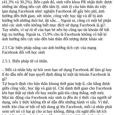
(41,3% và 30,2%). Bên cạnh đó, sinh viên khoa PR nhận thức được
những tác động tiêu cực đến tâm lý, sinh lý của bản thân do việc
lạm dụng Facebook như: nghiện Facebook dễ gây béo phì, ảnh
hưởng đến thời gian, sức khỏe, công việc học tập và dễ bị ảnh
hưởng bởi những thói hư, tật xấu… Ngoài ra, cũng có một bộ phận
nhỏ các sinh viên không biết mục đích sử dụng Facebook là gì?.
Tuy nhiên, vì sự rủ rê của bạn bè nên họ cũng tạo tài khoản để bắt
kịp xu hướng. Ngoài ra, 15,9% cho là Facebook không có bất kì
ảnh hưởng tiêu cực nào đến bản thân đối tượng được khảo sát
2.5 Các biện pháp nâng cao ảnh hưởng tích cực của mạng
Facebook đối với học sinh
2.5.1. Biện pháp từ cá nhân.
– Mỗi cá nhân hãy tự hỏi xem bạn sử dụng Facebook để làm gì hay
lí do đầu tiên để bạn quyết định đăng kí một tài khoản Facebook là
gì?
Tự hoạch định cho bản thân khung thời gian hợp lí, cân bằng được
giữa công việc, học tập và giải trí. Chỉ dành thời gian cho Facebook
khi bạn thật sự rãnh rỗi hay muốn giải tỏa căng thẳng, mệt mỏi.
Mọi tác động của Facebook nảy sinh ra đều do ý thức của người sử
dụng, nếu ý thức không tốt sẽ dẫn đến những hành vi xấu. Vì thế,
trước khi chia sẻ bất cứ nội dung gì lên Facebook, mỗi cá nhân phải
xem xét nó có hại gì cho ai hay không, đừng chỉ nghĩ đến lợi ích