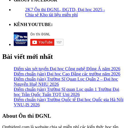
2K7 Ôn thi ĐGNL, ĐGTD, Đại học 2025 -
Chia sẻ Kho tài liệu miễn phí
KÊNH YOUTUBE:
Bài viết mới nhất
Điểm sàn xét tuyển Đại học Công nghệ Đông Á năm 2026
Điểm chuẩn (sàn) Đại học Cao Đẳng các trường năm 2026
Điểm chuẩn (sàn) Trường Sĩ Quan Lục Quân 2 – Đại học
Nguyễn Huệ NHU 2026
Điểm chuẩn (sàn) Trường Sĩ quan Lục quân 1 Trường Đại
học Trần Quốc Tuấn TQT Uni 2026
Điểm chuẩn (sàn) Trường Quốc tế Đại học Quốc gia Hà Nội
VNU-IS 2026
Footer
About Ôn thi ĐGNL
Onthidgnl.com là website chia sẻ miễn phí các kiến thức học tập,