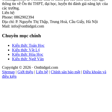
thông tin về Ôn thi THPT, đại học, luyện thi đánh giá năng lực của
các trường.
Liên hệ:
Phone: 0862902394
Địa chỉ: P. Nguyễn Thị Thập, Trung Hoà, Cầu Giấy, Hà Nội
Mail: info@onthidgnl.com
Chuyên mục chính
Kiến thức Toán Học
Kiến thức Vật Lý
Kiến thức Hóa Học
Kiến thức Ngữ Văn
Copyright © 2026 · Onthidgnl.com
Sitemap
|
Giới thiệu
|
Liên hệ
|
Chính sản bảo mật
|
Điều khoản và
điều kiện