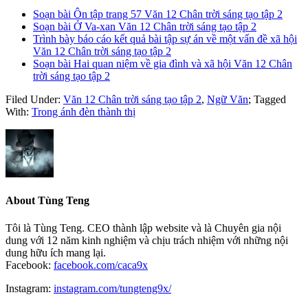
Soạn bài Ôn tập trang 57 Văn 12 Chân trời sáng tạo tập 2
Soạn bài Ở Va-xan Văn 12 Chân trời sáng tạo tập 2
Trình bày báo cáo kết quả bài tập sự án về một vấn đề xã hội
Văn 12 Chân trời sáng tạo tập 2
Soạn bài Hai quan niệm về gia đình và xã hội Văn 12 Chân
trời sáng tạo tập 2
Filed Under:
Văn 12 Chân trời sáng tạo tập 2
,
Ngữ Văn
;
Tagged
With:
Trong ánh đèn thành thị
About
Tùng Teng
Tôi là Tùng Teng. CEO thành lập website và là Chuyên gia nội
dung với 12 năm kinh nghiệm và chịu trách nhiệm với những nội
dung hữu ích mang lại.
Facebook:
facebook.com/caca9x
Instagram:
instagram.com/tungteng9x/