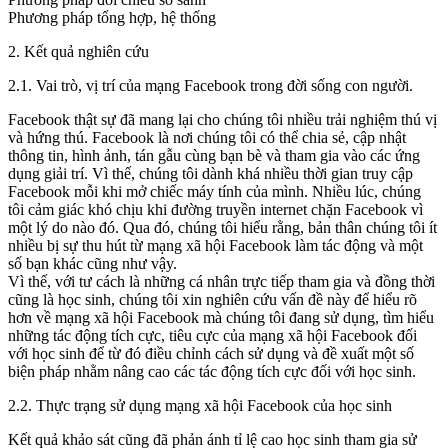
Phương pháp tổng hợp, hệ thống
2. Kết quả nghiên cứu
2.1. Vai trò, vị trí của mạng Facebook trong đời sống con người.
Facebook thật sự đã mang lại cho chúng tôi nhiều trải nghiệm thú vị
và hứng thú. Facebook là nơi chúng tôi có thể chia sẻ, cập nhật
thông tin, hình ảnh, tán gẫu cùng bạn bè và tham gia vào các ứng
dụng giải trí. Vì thế, chúng tôi dành khá nhiều thời gian truy cập
Facebook mỗi khi mở chiếc máy tính của mình. Nhiều lúc, chúng
tôi cảm giác khó chịu khi đường truyền internet chặn Facebook vì
một lý do nào đó. Qua đó, chúng tôi hiểu rằng, bản thân chúng tôi ít
nhiều bị sự thu hút từ mạng xã hội Facebook làm tác động và một
số bạn khác cũng như vậy.
Vì thế, với tư cách là những cá nhân trực tiếp tham gia và đồng thời
cũng là học sinh, chúng tôi xin nghiên cứu vấn đề này để hiểu rõ
hơn về mạng xã hội Facebook mà chúng tôi đang sử dụng, tìm hiểu
những tác động tích cực, tiêu cực của mạng xã hội Facebook đối
với học sinh để từ đó điều chỉnh cách sử dụng và đề xuất một số
biện pháp nhằm nâng cao các tác động tích cực đối với học sinh.
2.2. Thực trạng sử dụng mạng xã hội Facebook của học sinh
Kết quả khảo sát cũng đã phản ánh tỉ lệ cao học sinh tham gia sử