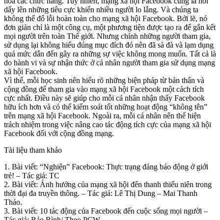
hóa các chức năng. Tuy nhiên, mạng xã hội Facebook cũng là nơi
dấy lên những tiêu cực khiến nhiều người lo lắng. Và chúng ta
không thể đổ lỗi hoàn toàn cho mạng xã hội Facebook. Bởi lẽ, nó
đơn giản chỉ là một công cụ, một phương tiện được tạo ra để gắn kết
mọi người trên toàn Thế giới. Nhưng chính những người tham gia,
sử dụng lại không hiểu đúng mục đích đó nên đã sà đà và lạm dụng
quá mức dẫn đến gây ra những sự việc không mong muốn. Tất cả là
do hành vi và sự nhận thức ở cá nhân người tham gia sử dụng mạng
xã hội Facebook.
Vì thế, mỗi học sinh nên hiểu rõ những biện pháp từ bản thân và
cộng đồng để tham gia vào mạng xã hội Facebook một cách tích
cực nhất. Điều này sẽ giúp cho mỗi cá nhân nhận thấy Facebook
hữu ích hơn và có thể kiểm soát tốt những hoạt động “không tên”
trên mạng xã hội Facebook. Ngoài ra, mỗi cá nhân nên thể hiện
trách nhiệm trong việc nâng cao tác động tích cực của mạng xã hội
Facebook đối với cộng đồng mạng.
Tài liệu tham khảo
1. Bài viết: “Nghiện” Facebook: Thực trạng đáng báo động ở giới
trẻ! – Tác giả: TC
2. Bài viết: Ảnh hưởng của mạng xã hội đến thanh thiếu niên trong
thời đại đa truyền thông. – Tác giả: Lê Thị Dung – Mai Thanh
Thảo.
3. Bài viết: 10 tác động của Facebook đến cuộc sống mọi người –
Tác giả: Bảo Bình/ Theo PCW