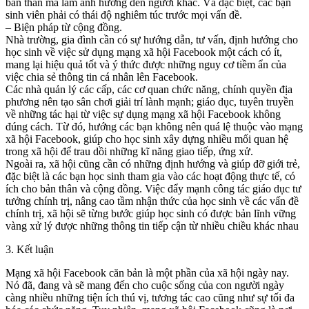
bản thân mà làm ảnh hưởng đến người khác. Và đặc biệt, các bạn
sinh viên phải có thái độ nghiêm túc trước mọi vấn đề.
– Biện pháp từ cộng đồng.
Nhà trường, gia đình cần có sự hướng dẫn, tư vấn, định hướng cho
học sinh về việc sử dụng mạng xã hội Facebook một cách có ít,
mang lại hiệu quả tốt và ý thức được những nguy cơ tiềm ẩn của
việc chia sẻ thông tin cá nhân lên Facebook.
Các nhà quản lý các cấp, các cơ quan chức năng, chính quyền địa
phương nên tạo sân chơi giải trí lành mạnh; giáo dục, tuyên truyền
về những tác hại từ việc sự dụng mạng xã hội Facebook không
đúng cách. Từ đó, hướng các bạn không nên quá lệ thuộc vào mạng
xã hội Facebook, giúp cho học sinh xây dựng nhiều mối quan hệ
trong xã hội để trau dồi những kĩ năng giao tiếp, ứng xử.
Ngoài ra, xã hội cũng cần có những định hướng và giúp đỡ giới trẻ,
đặc biệt là các bạn học sinh tham gia vào các hoạt động thực tế, có
ích cho bản thân và cộng đồng. Việc đẩy mạnh công tác giáo dục tư
tưởng chính trị, nâng cao tầm nhận thức của học sinh về các vấn đề
chính trị, xã hội sẽ từng bước giúp học sinh có được bản lĩnh vững
vàng xử lý được những thông tin tiếp cận từ nhiều chiều khác nhau
3. Kết luận
Mạng xã hội Facebook căn bản là một phần của xã hội ngày nay.
Nó đã, đang và sẽ mang đến cho cuộc sống của con người ngày
càng nhiều những tiện ích thú vị, tương tác cao cũng như sự tối đa