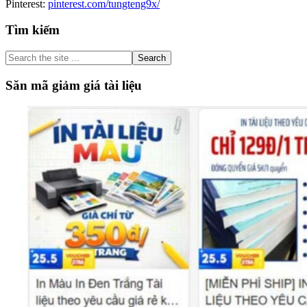
Pinterest:
pinterest.com/tungteng9x/
Primary
Tìm kiếm
Sidebar
Search
the
site
Săn mã giảm giá tài liệu
...