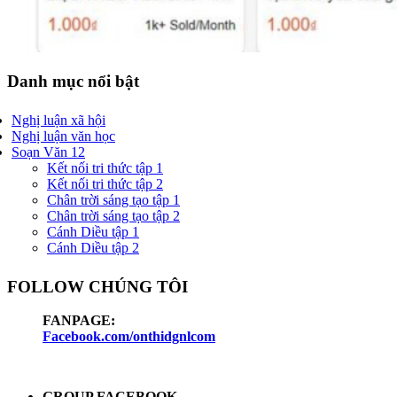
Danh mục nổi bật
Nghị luận xã hội
Nghị luận văn học
Soạn Văn 12
Kết nối tri thức tập 1
Kết nối tri thức tập 2
Chân trời sáng tạo tập 1
Chân trời sáng tạo tập 2
Cánh Diều tập 1
Cánh Diều tập 2
FOLLOW CHÚNG TÔI
FANPAGE:
Facebook.com/onthidgnlcom
GROUP FACEBOOK