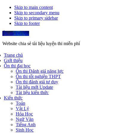
Skip to main content
Skip to secondary menu
Skip to primary sidebar
Skip to footer
Ôn thi ĐGNL
Website chia sẻ tài liệu luyện thi miễn phí
Trang chủ
Giới thiệu
Ôn thi đại học
Ôn thi Đánh giá năng lực
Ôn thi tốt nghiệp THPT
Ôn thi đánh giá tư duy
Tài liệu mới Update
Tài liệu kiến thức
Kiến thức
Toán
Vật Lý
Hóa Học
Ngữ Văn
Tiếng Anh
Sinh Học