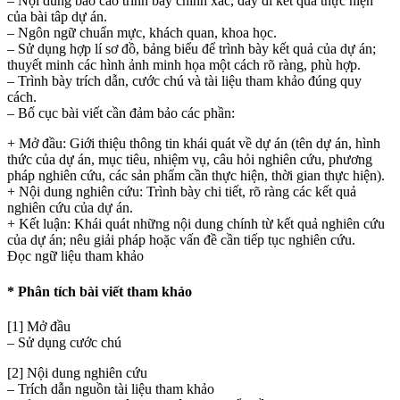
– Nội dung báo cáo trình bày chính xác, đầy đỉ kết quả thực hiện
của bài tâp dự án.
– Ngôn ngữ chuẩn mực, khách quan, khoa học.
– Sử dụng hợp lí sơ đồ, bảng biểu để trình bày kết quả của dự án;
thuyết minh các hình ảnh minh họa một cách rõ ràng, phù hợp.
– Trình bày trích dẫn, cước chú và tài liệu tham khảo đúng quy
cách.
– Bố cục bài viết cần đảm bảo các phần:
+ Mở đầu: Giới thiệu thông tin khái quát về dự án (tên dự án, hình
thức của dự án, mục tiêu, nhiệm vụ, câu hỏi nghiên cứu, phương
pháp nghiên cứu, các sản phẩm cần thực hiện, thời gian thực hiện).
+ Nội dung nghiên cứu: Trình bày chi tiết, rõ ràng các kết quả
nghiên cứu của dự án.
+ Kết luận: Khái quát những nội dung chính từ kết quả nghiên cứu
của dự án; nêu giải pháp hoặc vấn đề cần tiếp tục nghiên cứu.
Đọc ngữ liệu tham khảo
* Phân tích bài viết tham khảo
[1] Mở đầu
– Sử dụng cước chú
[2] Nội dung nghiên cứu
– Trích dẫn nguồn tài liệu tham khảo