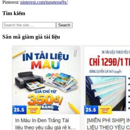
Pinterest:
pinterest.com/tungteng9x/
Primary
Tìm kiếm
Sidebar
Search
the
site
Săn mã giảm giá tài liệu
...