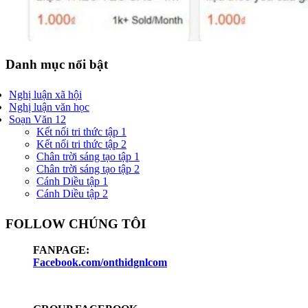
Danh mục nổi bật
Nghị luận xã hội
Nghị luận văn học
Soạn Văn 12
Kết nối tri thức tập 1
Kết nối tri thức tập 2
Chân trời sáng tạo tập 1
Chân trời sáng tạo tập 2
Cánh Diều tập 1
Cánh Diều tập 2
FOLLOW CHÚNG TÔI
FANPAGE:
Facebook.com/onthidgnlcom