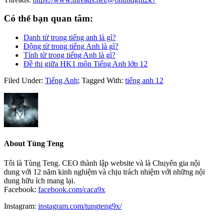
Có thể bạn quan tâm:
Danh từ trong tiếng anh là gì?
Động từ trong tiếng Anh là gì?
Tính từ trong tiếng Anh là gì?
Đề thi giữa HK1 môn Tiếng Anh lớp 12
Filed Under:
Tiếng Anh
;
Tagged With:
tiếng anh 12
About
Tùng Teng
Tôi là Tùng Teng. CEO thành lập website và là Chuyên gia nội
dung với 12 năm kinh nghiệm và chịu trách nhiệm với những nội
dung hữu ích mang lại.
Facebook:
facebook.com/caca9x
Instagram:
instagram.com/tungteng9x/