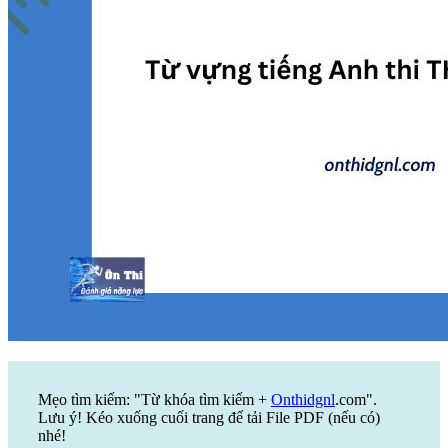
Mẹo tìm kiếm: "Từ khóa tìm kiếm +
Onthidgnl
.com".
Lưu ý! Kéo xuống cuối trang để tải File PDF (nếu có)
nhé!