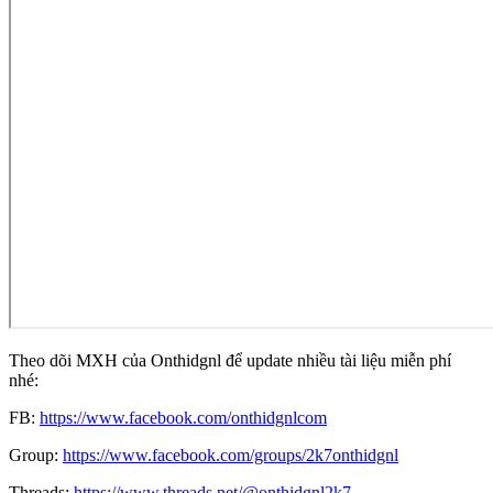
Theo dõi MXH của Onthidgnl để update nhiều tài liệu miễn phí
nhé:
FB:
https://www.facebook.com/onthidgnlcom
Group:
https://www.facebook.com/groups/2k7onthidgnl
Threads:
https://www.threads.net/@onthidgnl2k7