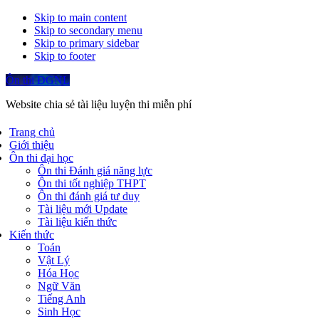
Skip to main content
Skip to secondary menu
Skip to primary sidebar
Skip to footer
Ôn thi ĐGNL
Website chia sẻ tài liệu luyện thi miễn phí
Trang chủ
Giới thiệu
Ôn thi đại học
Ôn thi Đánh giá năng lực
Ôn thi tốt nghiệp THPT
Ôn thi đánh giá tư duy
Tài liệu mới Update
Tài liệu kiến thức
Kiến thức
Toán
Vật Lý
Hóa Học
Ngữ Văn
Tiếng Anh
Sinh Học