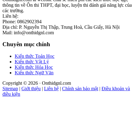
thông tin về Ôn thi THPT, đại học, luyện thi đánh giá năng lực của
các trường.
Liên hệ:
Phone: 0862902394
Địa chỉ: P. Nguyễn Thị Thập, Trung Hoà, Cầu Giấy, Hà Nội
Mail: info@onthidgnl.com
Chuyên mục chính
Kiến thức Toán Học
Kiến thức Vật Lý
Kiến thức Hóa Học
Kiến thức Ngữ Văn
Copyright © 2026 · Onthidgnl.com
Sitemap
|
Giới thiệu
|
Liên hệ
|
Chính sản bảo mật
|
Điều khoản và
điều kiện