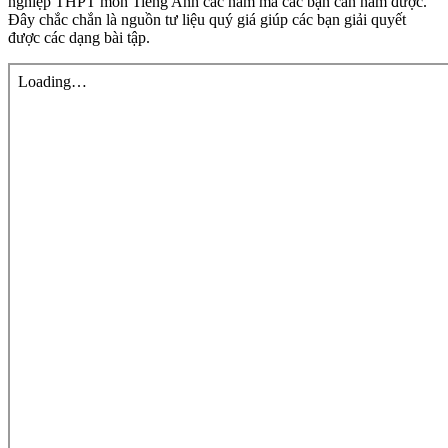
nghiệp THPT môn Tiếng Anh các năm mà các bạn cần nắm được.
Đây chắc chắn là nguồn tư liệu quý giá giúp các bạn giải quyết
được các dạng bài tập.