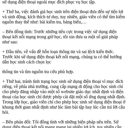
sử dụng điện thoại ngoài mục đích phục vụ học tập.
+ Thứ ba, việc đánh giá học sinh trên điện thoại đưa đến sự tiện lợi
và sinh động, kích thích tư duy, tuy nhiên, giáo viên có thể tìm kiếm
nguồn thay thế như: bài kiểm tra, bảng biểu,…
– Bên đồng tình: Trước những tiêu cực trong việc sử dụng điện
thoại kết nối mạng trong giờ học, tôi xin đưa ra một số giải pháp
như sau:
+ Đầu tiên, về vấn đề hỗn loạn thông tin và sai lệch kiến thức.
Trước khi sử dụng điện thoại kết nối mạng, chúng ta có thể hướng
dẫn học sinh cách chọn lọc
thông tin và tìm nguồn tra cứu phù hợp.
+ Thứ hai, tránh tình trạng học sinh sử dụng điện thoại vì mục đích
riêng, về phía nhà trường, cung cấp mạng di động cho học sinh chỉ
cho phép đăng nhập vào một số website giáo dục nhất định và điện
thoại của học sinh chỉ được phép cài đặt một số ứng dụng nhất định.
Trong lớp học, giáo viên chỉ cho phép học sinh sử dụng điện thoại ở
khung thời gian nhất định như lúc làm bài tập hay lúc cần trả lời câu
hỏi.
– Bên phản đối: Tôi đồng tình với những biện pháp nêu trên. Sử
dụng điện thoại kết nối mạng mang lại nhiều lợi ích, tuy nhiên cần