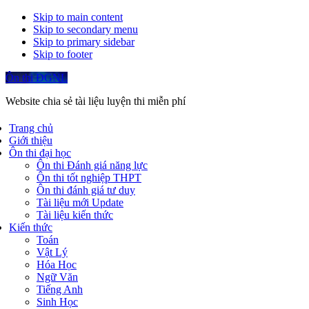
Skip to main content
Skip to secondary menu
Skip to primary sidebar
Skip to footer
Ôn thi ĐGNL
Website chia sẻ tài liệu luyện thi miễn phí
Trang chủ
Giới thiệu
Ôn thi đại học
Ôn thi Đánh giá năng lực
Ôn thi tốt nghiệp THPT
Ôn thi đánh giá tư duy
Tài liệu mới Update
Tài liệu kiến thức
Kiến thức
Toán
Vật Lý
Hóa Học
Ngữ Văn
Tiếng Anh
Sinh Học