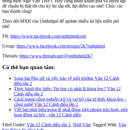
trong môn Ngữ Văn THPT. Hãy cùng nhau khám phá và luyện tập
để chuẩn bị thật tốt cho kỳ thi sắp tới, đạt điểm cao nhé! Chúc các
bạn thành công!
Theo dõi MXH của Onthidgnl để update nhiều tài liệu miễn phí
nhé:
FB:
https://www.facebook.com/onthidgnlcom
Group:
https://www.facebook.com/groups/2k7onthidgnl
Threads:
https://www.threads.net/@onthidgnl2k7
Có thể bạn quan tâm:
Soạn bài Phụ nữ và việc bảo vệ môi trường Văn 12 Cánh
diều tập 2
Thực hành đọc hiểu: Tin học có phải là khoa học? Văn 12
Cánh diều tập 2
Cách mạng công nghiệp 4.0 và vai trò của trí thức khoa học -
công nghệ Văn 12 Cánh diều tập 2
Viết bài phát biểu trong lễ phát động một phong trào hoặc một
hoạt động xã hội - văn 12 Cánh diều
Filed Under:
Văn 12 Cánh diều tập 2
,
Ngữ Văn
;
Tagged With:
Văn
bản thông tin tổng hợp