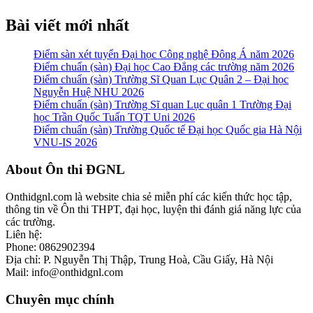
Bài viết mới nhất
Điểm sàn xét tuyển Đại học Công nghệ Đông Á năm 2026
Điểm chuẩn (sàn) Đại học Cao Đẳng các trường năm 2026
Điểm chuẩn (sàn) Trường Sĩ Quan Lục Quân 2 – Đại học
Nguyễn Huệ NHU 2026
Điểm chuẩn (sàn) Trường Sĩ quan Lục quân 1 Trường Đại
học Trần Quốc Tuấn TQT Uni 2026
Điểm chuẩn (sàn) Trường Quốc tế Đại học Quốc gia Hà Nội
VNU-IS 2026
Footer
About Ôn thi ĐGNL
Onthidgnl.com là website chia sẻ miễn phí các kiến thức học tập,
thông tin về Ôn thi THPT, đại học, luyện thi đánh giá năng lực của
các trường.
Liên hệ:
Phone: 0862902394
Địa chỉ: P. Nguyễn Thị Thập, Trung Hoà, Cầu Giấy, Hà Nội
Mail: info@onthidgnl.com
Chuyên mục chính