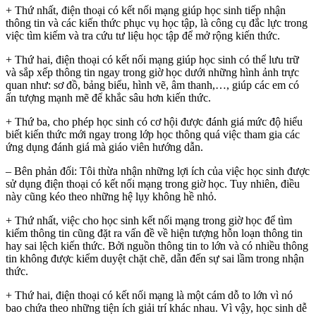
+ Thứ nhất, điện thoại có kết nối mạng giúp học sinh tiếp nhận
thông tin và các kiến thức phục vụ học tập, là công cụ đắc lực trong
việc tìm kiếm và tra cứu tư liệu học tập để mở rộng kiến thức.
+ Thứ hai, điện thoại có kết nối mạng giúp học sinh có thể lưu trữ
và sắp xếp thông tin ngay trong giờ học dưới những hình ảnh trực
quan như: sơ đồ, bảng biểu, hình vẽ, âm thanh,…, giúp các em có
ấn tượng mạnh mẽ để khắc sâu hơn kiến thức.
+ Thứ ba, cho phép học sinh có cơ hội được đánh giá mức độ hiểu
biết kiến thức mới ngay trong lớp học thông quá việc tham gia các
ứng dụng đánh giá mà giáo viên hướng dẫn.
– Bên phản đối: Tôi thừa nhận những lợi ích của việc học sinh được
sử dụng điện thoại có kết nối mạng trong giờ học. Tuy nhiên, điều
này cũng kéo theo những hệ lụy không hề nhỏ.
+ Thứ nhất, việc cho học sinh kết nối mạng trong giờ học để tìm
kiếm thông tin cũng đặt ra vấn đề về hiện tượng hỗn loạn thông tin
hay sai lệch kiến thức. Bởi nguồn thông tin to lớn và có nhiều thông
tin không được kiểm duyệt chặt chẽ, dẫn đến sự sai lầm trong nhận
thức.
+ Thứ hai, điện thoại có kết nối mạng là một cám dỗ to lớn vì nó
bao chứa theo những tiện ích giải trí khác nhau. Vì vậy, học sinh dễ