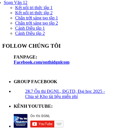
Soạn Văn 12
Kết nối tri thức tập 1
Kết nối tri thức tập 2
Chân trời sáng tạo tập 1
Chân trời sáng tạo tập 2
Cánh Diều tập 1
Cánh Diều tập 2
FOLLOW CHÚNG TÔI
FANPAGE:
Facebook.com/onthidgnlcom
GROUP FACEBOOK
2K7 Ôn thi ĐGNL, ĐGTD, Đại học 2025 -
Chia sẻ Kho tài liệu miễn phí
KÊNH YOUTUBE: