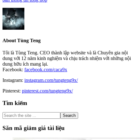
About
Tùng Teng
Tôi là Tùng Teng. CEO thành lập website và là Chuyên gia nội
dung với 12 năm kinh nghiệm và chịu trách nhiệm với những nội
dung hữu ích mang lại.
Facebook:
facebook.com/caca9x
Instagram:
instagram.com/tungteng9x/
Pinterest:
pinterest.com/tungteng9x/
Primary
Tìm kiếm
Sidebar
Search
the
site
Săn mã giảm giá tài liệu
...