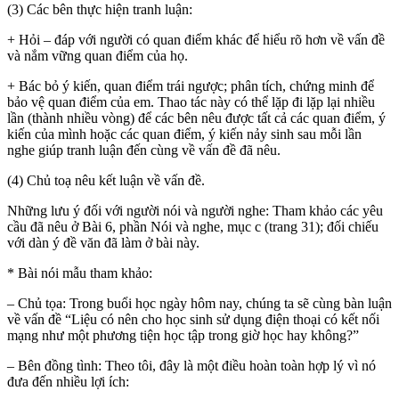
(3) Các bên thực hiện tranh luận:
+ Hỏi – đáp với người có quan điểm khác để hiểu rõ hơn về vấn đề
và nắm vững quan điểm của họ.
+ Bác bỏ ý kiến, quan điểm trái ngược; phân tích, chứng minh để
bảo vệ quan điểm của em. Thao tác này có thể lặp đi lặp lại nhiều
lần (thành nhiều vòng) để các bên nêu được tất cả các quan điểm, ý
kiến của mình hoặc các quan điểm, ý kiến nảy sinh sau mỗi lần
nghe giúp tranh luận đến cùng về vấn đề đã nêu.
(4) Chủ toạ nêu kết luận về vấn đề.
Những lưu ý đối với người nói và người nghe: Tham khảo các yêu
cầu đã nêu ở Bài 6, phần Nói và nghe, mục c (trang 31); đối chiếu
với dàn ý đề văn đã làm ở bài này.
* Bài nói mẫu tham khảo:
– Chủ tọa: Trong buổi học ngày hôm nay, chúng ta sẽ cùng bàn luận
về vấn đề “Liệu có nên cho học sinh sử dụng điện thoại có kết nối
mạng như một phương tiện học tập trong giờ học hay không?”
– Bên đồng tình: Theo tôi, đây là một điều hoàn toàn hợp lý vì nó
đưa đến nhiều lợi ích: