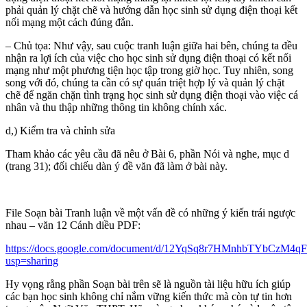
phải quản lý chặt chẽ và hướng dẫn học sinh sử dụng điện thoại kết
nối mạng một cách đúng đắn.
– Chủ tọa: Như vậy, sau cuộc tranh luận giữa hai bên, chúng ta đều
nhận ra lợi ích của việc cho học sinh sử dụng điện thoại có kết nối
mạng như một phương tiện học tập trong giờ học. Tuy nhiên, song
song với đó, chúng ta cần có sự quán triệt hợp lý và quản lý chặt
chẽ để ngăn chặn tình trạng học sinh sử dụng điện thoại vào việc cá
nhân và thu thập những thông tin không chính xác.
d,) Kiểm tra và chỉnh sửa
Tham khảo các yêu cầu đã nêu ở Bài 6, phần Nói và nghe, mục d
(trang 31); đối chiếu dàn ý đề văn đã làm ở bài này.
File Soạn bài Tranh luận về một vấn đề có những ý kiến trái ngược
nhau – văn 12 Cánh diều PDF:
https://docs.google.com/document/d/12YqSq8r7HMnhbTYbCzM4qF
usp=sharing
Hy vọng rằng phần Soạn bài trên sẽ là nguồn tài liệu hữu ích giúp
các bạn học sinh không chỉ nắm vững kiến thức mà còn tự tin hơn