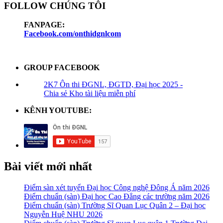
FOLLOW CHÚNG TÔI
FANPAGE:
Facebook.com/onthidgnlcom
GROUP FACEBOOK
2K7 Ôn thi ĐGNL, ĐGTD, Đại học 2025 -
Chia sẻ Kho tài liệu miễn phí
KÊNH YOUTUBE:
Bài viết mới nhất
Điểm sàn xét tuyển Đại học Công nghệ Đông Á năm 2026
Điểm chuẩn (sàn) Đại học Cao Đẳng các trường năm 2026
Điểm chuẩn (sàn) Trường Sĩ Quan Lục Quân 2 – Đại học
Nguyễn Huệ NHU 2026