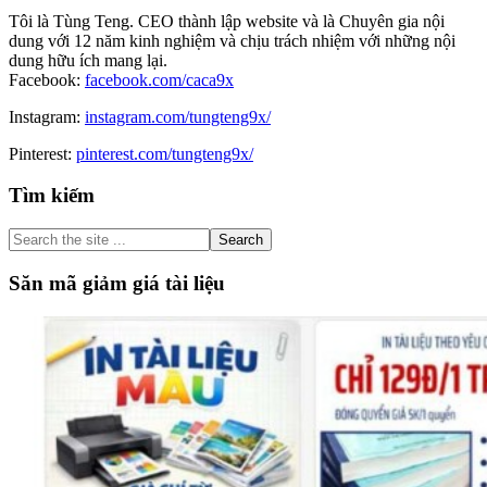
Tôi là Tùng Teng. CEO thành lập website và là Chuyên gia nội
dung với 12 năm kinh nghiệm và chịu trách nhiệm với những nội
dung hữu ích mang lại.
Facebook:
facebook.com/caca9x
Instagram:
instagram.com/tungteng9x/
Pinterest:
pinterest.com/tungteng9x/
Primary
Tìm kiếm
Sidebar
Search
the
site
Săn mã giảm giá tài liệu
...