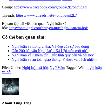
Group:
https://www.facebook.com/groups/2k7onthidgnl
Threads:
https://www.threads.net/@onthidgnl2k7
Bộ sưu tập bài viết liên quan Nghị luận xã
hội:
https://onthidgnl.com/chuyen-muc/nghi-luan-xa-hoi/
Có thể bạn quan tâm:
Nghị luận về Lòng vị tha: Vẻ đẹp của sự bao dung
Gần 200 bài văn Nghị Luận Xã Hội mẫu mới nhất
Nghị luận về Khiêm tốn: Đức tính quý báu và bài học
Nghị luận về an toàn giao thông: Ý thức và trách nhiệm
Filed Under:
Nghị luận xã hội
,
Ngữ Văn
;
Tagged With:
nghị luận
xã hội
About
Tùng Teng