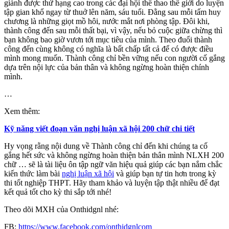
giành được thứ hạng cao trong các đại hội thể thao thế giới do luyện
tập gian khổ ngay từ thuở lên năm, sáu tuổi. Đằng sau mỗi tấm huy
chương là những giọt mồ hôi, nước mắt nơi phòng tập. Đôi khi,
thành công đến sau mỗi thất bại, vì vậy, nếu bỏ cuộc giữa chừng thì
bạn không bao giờ vươn tới mục tiêu của mình. Theo đuổi thành
công đến cùng không có nghĩa là bất chấp tất cả để có được điều
mình mong muốn. Thành công chỉ bền vững nếu con người cố gắng
dựa trên nội lực của bản thân và không ngừng hoàn thiện chính
mình.
…
Xem thêm:
Kỹ năng viết đoạn văn nghị luận xã hội 200 chữ chi tiết
Hy vọng rằng nội dung về Thành công chỉ đến khi chúng ta cố
gắng hết sức và không ngừng hoàn thiện bản thân mình NLXH 200
chữ … sẽ là tài liệu ôn tập ngữ văn hiệu quả giúp các bạn nắm chắc
kiến thức làm bài
nghị luận xã hội
và giúp bạn tự tin hơn trong kỳ
thi tốt nghiệp THPT. Hãy tham khảo và luyện tập thật nhiều để đạt
kết quả tốt cho kỳ thi sắp tới nhé!
Theo dõi MXH của Onthidgnl nhé:
FB:
https://www.facebook.com/onthidgnlcom