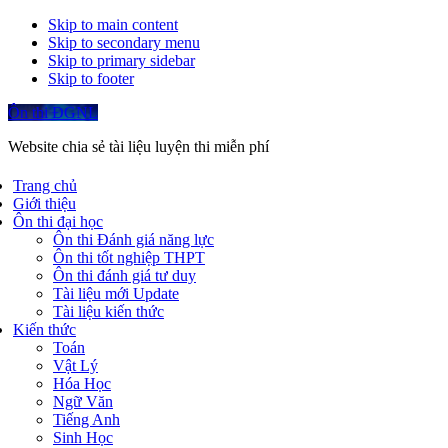
Skip to main content
Skip to secondary menu
Skip to primary sidebar
Skip to footer
Ôn thi ĐGNL
Website chia sẻ tài liệu luyện thi miễn phí
Trang chủ
Giới thiệu
Ôn thi đại học
Ôn thi Đánh giá năng lực
Ôn thi tốt nghiệp THPT
Ôn thi đánh giá tư duy
Tài liệu mới Update
Tài liệu kiến thức
Kiến thức
Toán
Vật Lý
Hóa Học
Ngữ Văn
Tiếng Anh
Sinh Học