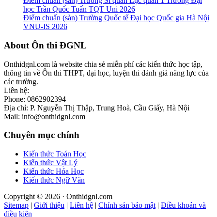
Điểm chuẩn (sàn) Trường Sĩ quan Lục quân 1 Trường Đại
học Trần Quốc Tuấn TQT Uni 2026
Điểm chuẩn (sàn) Trường Quốc tế Đại học Quốc gia Hà Nội
VNU-IS 2026
Footer
About Ôn thi ĐGNL
Onthidgnl.com là website chia sẻ miễn phí các kiến thức học tập,
thông tin về Ôn thi THPT, đại học, luyện thi đánh giá năng lực của
các trường.
Liên hệ:
Phone: 0862902394
Địa chỉ: P. Nguyễn Thị Thập, Trung Hoà, Cầu Giấy, Hà Nội
Mail: info@onthidgnl.com
Chuyên mục chính
Kiến thức Toán Học
Kiến thức Vật Lý
Kiến thức Hóa Học
Kiến thức Ngữ Văn
Copyright © 2026 · Onthidgnl.com
Sitemap
|
Giới thiệu
|
Liên hệ
|
Chính sản bảo mật
|
Điều khoản và
điều kiện