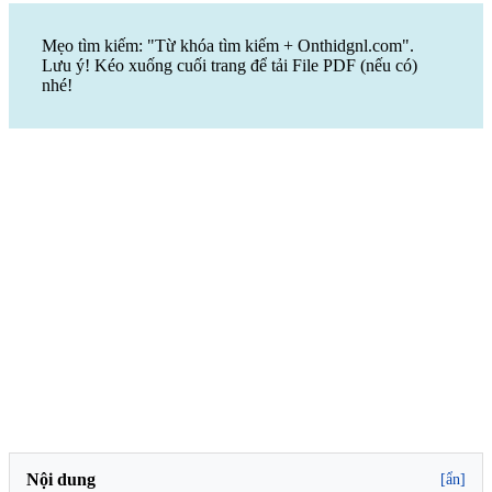
Mẹo tìm kiếm: "Từ khóa tìm kiếm + Onthidgnl.com".
Lưu ý! Kéo xuống cuối trang để tải File PDF (nếu có)
nhé!
Nội dung
[ẩn]